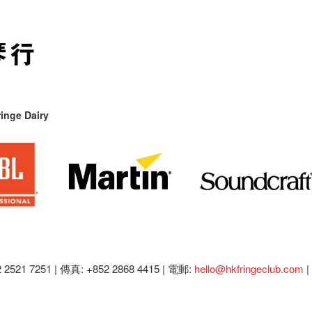
inge Dairy
2521 7251 | 傳真: +852 2868 4415 |
電郵:
hello@hkfringeclub.com
|