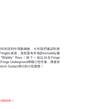
tival在2016年回到中環藝穗會，
今年我們邀請到來
ringles來港，
當然還有本地的rockabilly樂
ve "Wobbly" Ross！除了一如以往在Fringe 
inge Underground舉辦小型市集，將會有
sch Guitars舉行的小型展覽！
acebook »