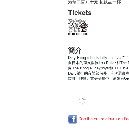
港幣二百八十元 包飲品一杯
Tickets
簡介
Dirty Boogie Rockabilly Fes
自日本的兩支樂隊Los Rizlaz和The P
隊The Boogie Playboys和DJ Da
Dairy舉行的音樂部份外，今次還會在Fr
紋身、理髮、
古著等攤位，還會有Gret
See the entire album on F