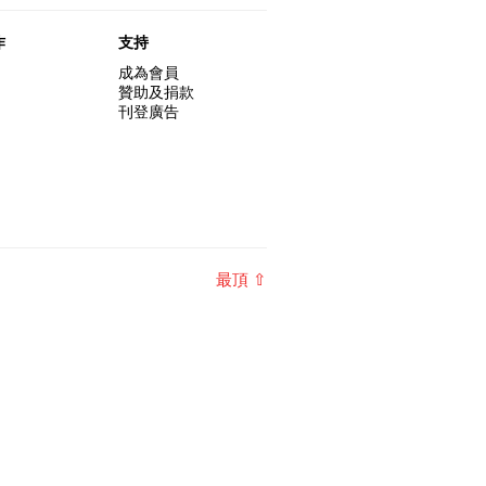
作
支持
成為會員
贊助及捐款
刊登廣告
最頂 ⇧