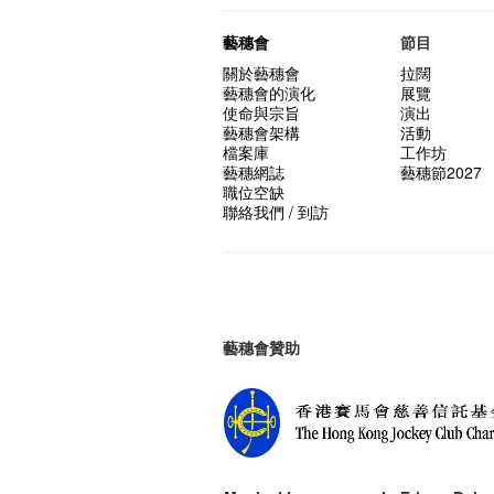
藝穗會
節目
關於藝穗會
拉闊
藝穗會的演化
展覽
使命與宗旨
演出
藝穗會架構
活動
檔案庫
工作坊
藝穗網誌
藝穗節2027
職位空缺
聯絡我們 / 到訪
藝穗會贊助