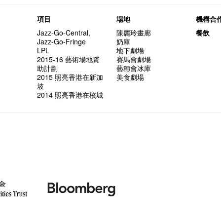
項目
場地
機構合
Jazz-Go-Central,
陳麗玲畫廊
餐飲
Jazz-Go-Fringe
奶庫
LPL
地下劇場
2015-16 藝術場地資
賽馬會劇場
助計劃
藝穗會冰庫
2015 照亮香港在新加
美食劇場
坡
2014 照亮香港在檳城