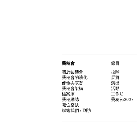
藝穗會
節目
關於藝穗會
拉闊
藝穗會的演化
展覽
使命與宗旨
演出
藝穗會架構
活動
檔案庫
工作坊
藝穗網誌
藝穗節2027
職位空缺
聯絡我們 / 到訪