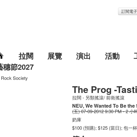
訂閱電
拉闊
展覽
演出
活動
藝穗節2027
c Rock Society
The Prog -Tast
拉闊 - 另類搖滾/ 前衛搖滾
NEU, We Wanted To Be the
(五) 07-09-2012 9:30 PM - 2 小
奶庫
$100 (預購); $125 (當日); 包