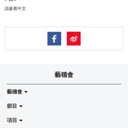
請參看中文
藝穗會
藝穗會
節目
關於藝穗會
項目
藝穗會的演化
拉闊