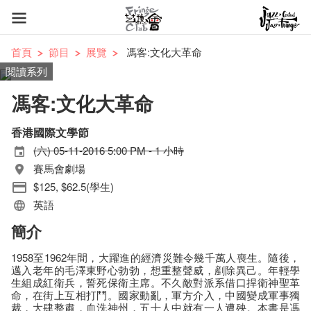
首頁
節目
展覽
馮客:文化大革命
閱讀系列
馮客:文化大革命
香港國際文學節
(六) 05-11-2016 5:00 PM - 1 小時
賽馬會劇場
$125, $62.5(學生)
英語
簡介
1958至1962年間，大躍進的經濟災難令幾千萬人喪生。隨後，
邁入老年的毛澤東野心勃勃，想重整聲威，剷除異己。年輕學
生組成紅衛兵，誓死保衛主席。不久敵對派系借口捍衛神聖革
命，在街上互相打鬥。國家動亂，軍方介入，中國變成軍事獨
裁，大肆整肅，血洗神州，五十人中就有一人遭殃。本書是馮