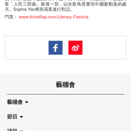
客「人民三部曲」最後一部，以全新角度重現中國最動蕩的歲
月。Sophia Yan將與馮客進行對話。
門票：
www.ticketflap.com/Literary-Festival
藝穗會
藝穗會
節目
關於藝穗會