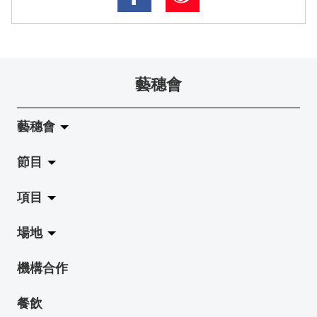
藝穗會
藝穗會
節目
關於藝穗會
項目
藝穗會的演化
拉闊
場地
使命與宗旨
展覽
Jazz-Go-Central, Jazz-Go-Fringe
機構合作
藝穗會架構
演出
LPL
陳麗玲畫廊
餐飲
檔案庫
活動
2015-16 藝術場地資助計劃
奶庫