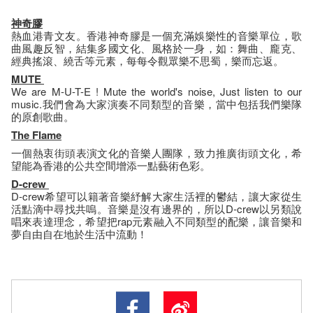
神奇膠
熱血港青文友。香港神奇膠是一個充滿娛樂性的音樂單位，歌
曲風趣反智，結集多國文化、風格於一身，如：舞曲、龐克、
經典搖滾、繞舌等元素，每每令觀眾樂不思蜀，樂而忘返。
MUTE
We are M-U-T-E ! Mute the world's noise, Just listen to our
music.我們會為大家演奏不同類型的音樂，當中包括我們樂隊
的原創歌曲。
The Flame
一個熱衷街頭表演文化的音樂人團隊，致力推廣街頭文化，希
望能為香港的公共空間增添一點藝術色彩。
D-crew
D-crew希望可以籍著音樂紓解大家生活裡的鬱結，讓大家從生
活點滴中尋找共嗚。音樂是沒有邊界的，所以D-crew以另類說
唱來表達理念，希望把rap元素融入不同類型的配樂，讓音樂和
夢自由自在地於生活中流動！