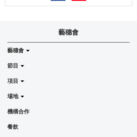
藝穗會
藝穗會
節目
關於藝穗會
項目
藝穗會的演化
拉闊
場地
使命與宗旨
展覽
Jazz-Go-Central, Jazz-Go-Fringe
機構合作
藝穗會架構
演出
LPL
陳麗玲畫廊
餐飲
檔案庫
活動
2015-16 藝術場地資助計劃
奶庫