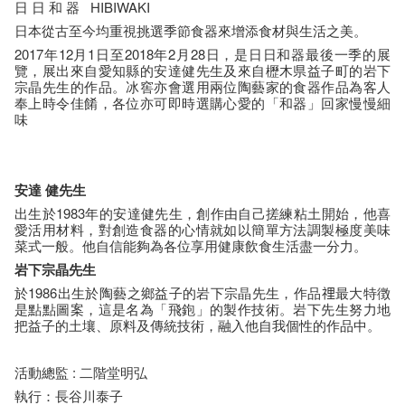
日 日 和 器 HIBIWAKI
日本從古至今均重視挑選季節食器來增添食材與生活之美。
2017年12月1日至2018年2月28日，是日日和器最後一季的展
覽，展出來自愛知縣的安達健先生及來自櫪木県益子町的岩下
宗晶先生的作品。冰窖亦會選用兩位陶藝家的食器作品為客人
奉上時令佳餚，各位亦可即時選購心愛的「和器」回家慢慢細
味
安達
健先生
出生於1983年的安達健先生，創作由自己搓練粘土開始，他喜
愛活用材料，對創造食器的心情就如以簡單方法調製極度美味
菜式一般。他自信能夠為各位享用健康飲食生活盡一分力。
岩下宗晶
先生
於1986出生於陶藝之鄉益子的岩下宗晶先生，作品𥚃最大特徴
是點點圖案，這是名為「飛鉋」的製作技術。岩下先生努力地
把益子的土壤、原料及傳統技術，融入他自我個性的作品中。
活動總監 : ​二階堂明弘
​執行：​​長谷川泰子 ​