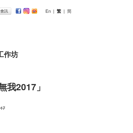
En
|
繁
|
简
子會訊
工作坊
無我2017」
017