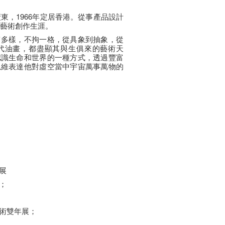
廣東，1966年定居香港。從事產品設計
始藝術創作生涯。
富多樣，不拘一格，從具象到抽象，從
代油畫，都盡顯其與生俱來的藝術天
認識生命和世界的一種方式，透過豐富
思維表達他對虛空當中宇宙萬事萬物的
展
；
術雙年展；