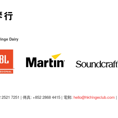
inge Dairy
2521 7251 | 傳真: +852 2868 4415 |
電郵:
hello@hkfringeclub.com
|