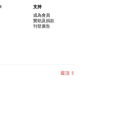
作
支持
成為會員
贊助及捐款
刊登廣告
最頂 ⇧