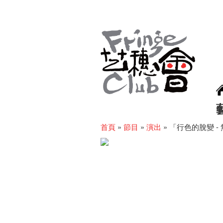
首頁
»
節目
»
演出
»
「行色的脫變 - 