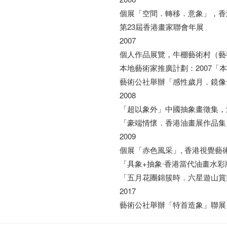
個展「空間．轉移．意象」，香
第23屆香港畫家聯會年展
2007
個人作品展覽，牛棚藝術村（藝
本地藝術家推廣計劃：2007「
藝術公社舉辦「感性歲月．鏡像
2008
「超以象外」中國抽象畫徵集，
「豪端情懷．香港油畫展作品集
2009
個展「赤色風采」, 香港視覺藝
「具象+抽象∙香港當代油畫水彩
「五月花團錦簇時．六星遊山賞
2017
藝術公社舉辦「特首造象」聯展