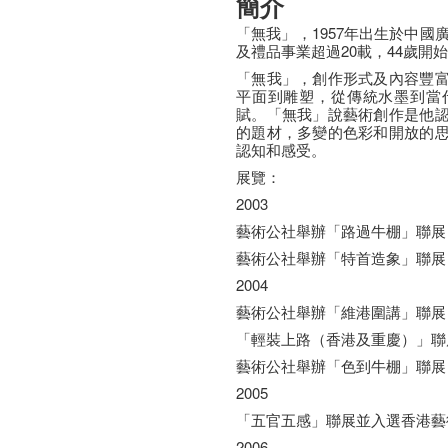
簡介
「無我」，1957年出生於中國
及禮品事業超過20載，44歲開
「無我」，創作形式及內容豐
平面到雕塑，從傳統水墨到當
賦。「無我」說藝術創作是他
的題材，多變的色彩和開放的
認知和感受。
展覽：
2003
藝術公社舉辦「路過牛棚」聯展
藝術公社舉辦「特首造象」聯展
2004
藝術公社舉辦「維港圍講」聯展
「輕裝上路（香港及重慶）」聯
藝術公社舉辦「色到牛棚」聯展
2005
「五官五感」聯展並入選香港藝
2006