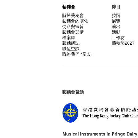
藝穗會
節目
關於藝穗會
拉闊
藝穗會的演化
展覽
使命與宗旨
演出
藝穗會架構
活動
檔案庫
工作坊
藝穗網誌
藝穗節2027
職位空缺
聯絡我們 / 到訪
藝穗會贊助
Musical instruments in
Fringe Dairy