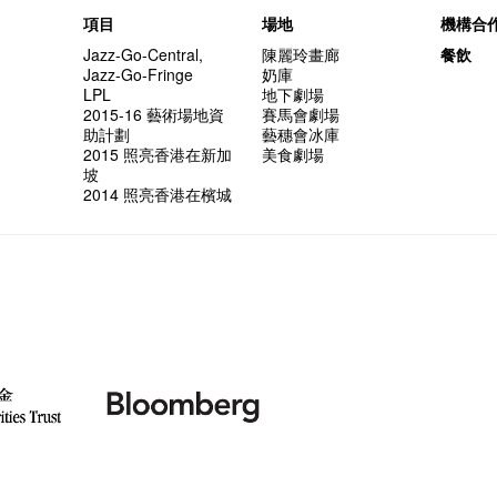
項目
場地
機構合
Jazz-Go-Central,
陳麗玲畫廊
餐飲
Jazz-Go-Fringe
奶庫
LPL
地下劇場
2015-16 藝術場地資
賽馬會劇場
助計劃
藝穗會冰庫
2015 照亮香港在新加
美食劇場
坡
2014 照亮香港在檳城