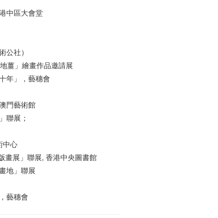
港中區大會堂
術公社）
本地薑」繪畫作品邀請展
十年」，藝穗會
澳門藝術館
」聯展；
術中心
版畫展」聯展, 香港中央圖書館
畫地」聯展
，藝穗會