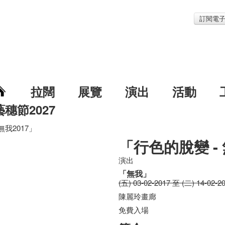
訂閱電
拉闊
展覽
演出
活動
藝穗節2027
無我2017」
「行色的脫變 - 
演出
「無我」
(五) 03-02-2017 至 (二) 14-02-2
陳麗玲畫廊
免費入場