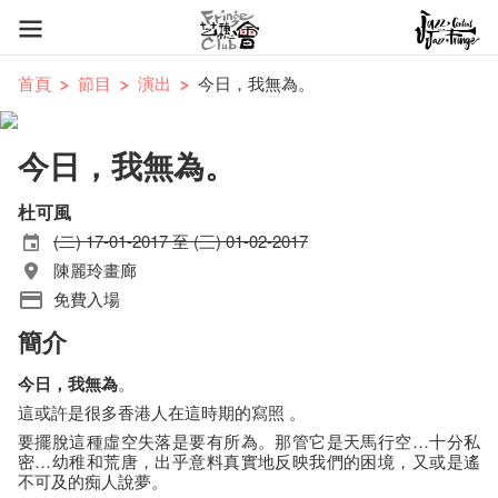
首頁
節目
演出
今日，我無為。
今日，我無為。
杜可風‬
(二) 17-01-2017 至 (三) 01-02-2017
陳麗玲畫廊
免費入場
簡介
今日，我無為
。
這或許是很多香港人在這時期的寫照 。
要擺脫這種虛空失落是要有所為。那管它是天馬行空…十分私
密…幼稚和荒唐，出乎意料真實地反映我們的困境，又或是遙
不可及的痴人說夢。