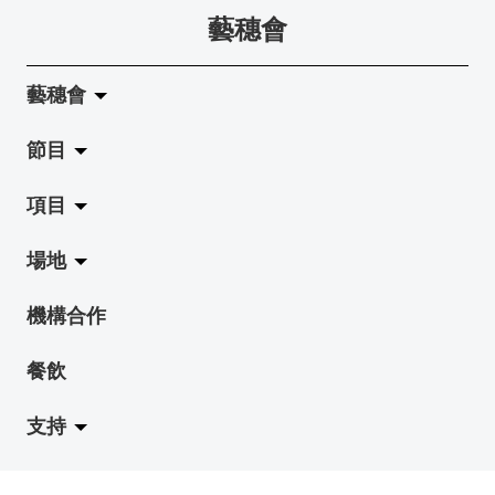
藝穗會
藝穗會
節目
關於藝穗會
項目
藝穗會的演化
拉闊
場地
使命與宗旨
展覽
Jazz-Go-Central, Jazz-Go-Fringe
機構合作
藝穗會架構
演出
LPL
陳麗玲畫廊
餐飲
檔案庫
活動
2015-16 藝術場地資助計劃
奶庫
支持
藝穗網誌
工作坊
2015 照亮香港在新加坡
地下劇場
職位空缺
藝穗節2027
2014 照亮香港在檳城
賽馬會劇場
成為會員