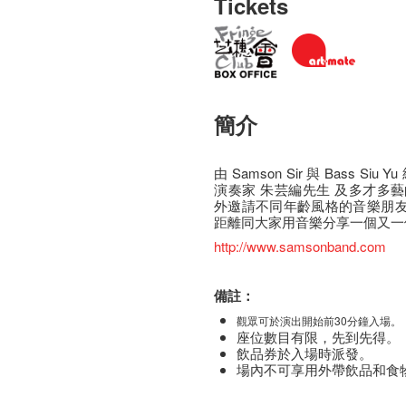
Tickets
簡介
由 Samson Sir 與 Bass S
演奏家 朱芸編先生 及多才多
外邀請不同年齡風格的音樂朋友樂隊
距離同大家用音樂分享一個又一
http://www.samsonband.com
備註：
觀眾可於演出開始前30分鐘入場。
座​位​數目​有​限​，先到先得。
飲品券於入場時派發。
場內不可享用外帶飲品和食