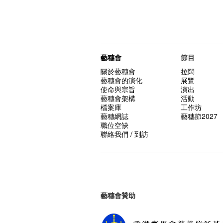
藝穗會
節目
關於藝穗會
拉闊
藝穗會的演化
展覽
使命與宗旨
演出
藝穗會架構
活動
檔案庫
工作坊
藝穗網誌
藝穗節2027
職位空缺
聯絡我們 / 到訪
藝穗會贊助