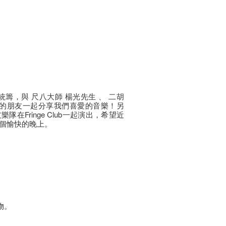
iu Yu 統籌，與 尺八大師 楊光先生 、 二胡
藝的朋友一起分享我們喜愛的音樂！另
在Fringe Club一起演出，希望近
個愉快的晚上。
物。