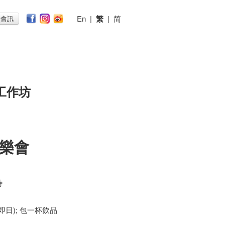
En
|
繁
|
简
子會訊
工作坊
樂會
時
 (即日); 包一杯飲品