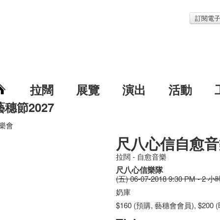
訂閱電
拉闊
展覽
演出
活動
藝穗節2027
樂會
尺八心信自愈音
拉闊 - 自愈音樂
尺八心信樂隊
(五) 06-07-2018 9:30 PM - 2 小
奶庫
$160 (預購, 藝穗會會員), $200