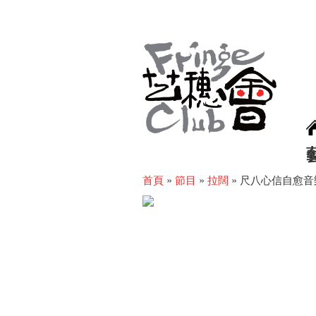
首頁
»
節目
»
拉闊
»
尺八心信自愈音