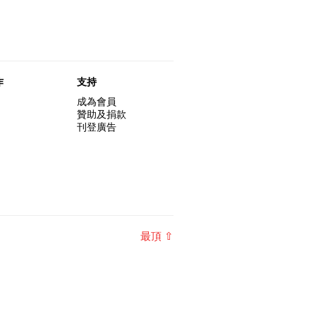
作
支持
成為會員
贊助及捐款
刊登廣告
最頂 ⇧