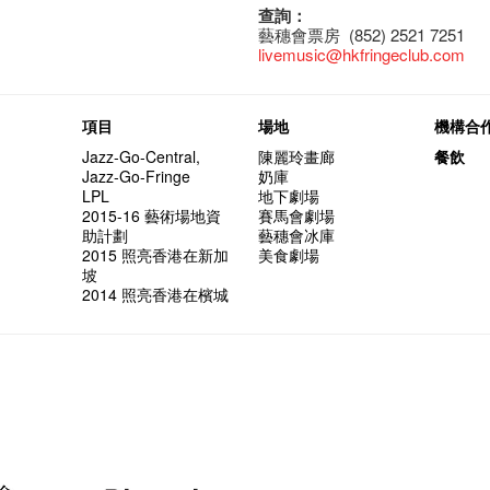
查詢：
藝穗會票房 (852) 2521 7251
livemusic@hkfringeclub.com
項目
場地
機構合
Jazz-Go-Central,
陳麗玲畫廊
餐飲
Jazz-Go-Fringe
奶庫
LPL
地下劇場
2015-16 藝術場地資
賽馬會劇場
助計劃
藝穗會冰庫
2015 照亮香港在新加
美食劇場
坡
2014 照亮香港在檳城