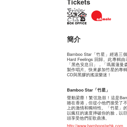
Tickets
簡介
Bamboo Star「竹星」經
Hard Feelings 回歸。此專輯
「黑色安息日」，「瑪麗蓮曼森
製作唱片。快來參加竹星的專
CD與黑膠的搖滾樂迷！
Bamboo Star
「竹星」
聲動梁塵！繁弦急鼓！這是Bamb
雖在香港，但從小他們接受了
上的激情和獨特性。「竹星」
以瘋狂的速度摔破你的臉，以
頭享受他們笙歌鼎沸。
http://www.bamboostarhk.com