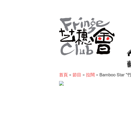
首頁
»
節目
»
拉闊
»
Bamboo Star