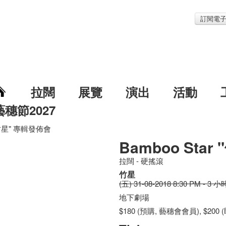
訂閱電
拉闊
展覽
演出
活動
藝穗節2027
 "竹星" 專輯發佈會
Bamboo Sta
拉闊 - 硬搖滾
竹星
(五) 31-08-2018 8:30 PM - 3 小
地下劇場
$180 (預購, 藝穗會會員), $200 