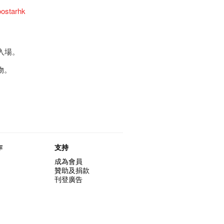
ostarhk
入場。
物。
作
支持
成為會員
贊助及捐款
刊登廣告