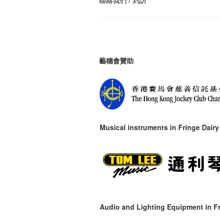
聯絡我們 / 到訪
藝穗會贊助
Musical instruments in
Fringe Dairy
Audio and Lighting Equipment in Fr