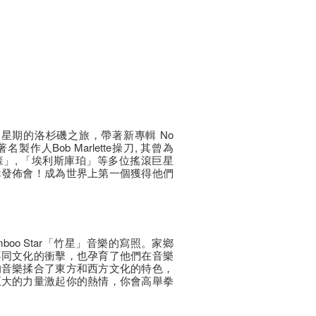
過三個星期的洛杉磯之旅，帶著新專輯 No
由著名製作人Bob Marlette操刀, 其曾為
」, 「埃利斯庫珀」等多位搖滾巨星
輯發佈會！成為世界上第一個獲得他們
oo Star「竹星」音樂的寫照。家鄉
不同文化的衝擊，也孕育了他們在音樂
的音樂揉合了東方和西方文化的特色，
巨大的力量激起你的熱情，你會高舉拳