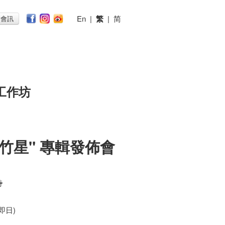
En
|
繁
|
简
子會訊
工作坊
r "竹星" 專輯發佈會
時
(即日)