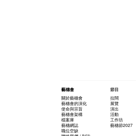
藝穗會
節目
關於藝穗會
拉闊
藝穗會的演化
展覽
使命與宗旨
演出
藝穗會架構
活動
檔案庫
工作坊
藝穗網誌
藝穗節2027
職位空缺