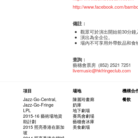
http://www.facebook.com/bambo
備註：
觀眾可於演出開始前30分鐘
演出為全企位。
場內不可享用外帶飲品和食
查詢：
藝穗會票房 (852) 2521 7251
livemusic@hkfringeclub.com
項目
場地
機構合
Jazz-Go-Central,
陳麗玲畫廊
餐飲
Jazz-Go-Fringe
奶庫
LPL
地下劇場
2015-16 藝術場地資
賽馬會劇場
助計劃
藝穗會冰庫
2015 照亮香港在新加
美食劇場
坡