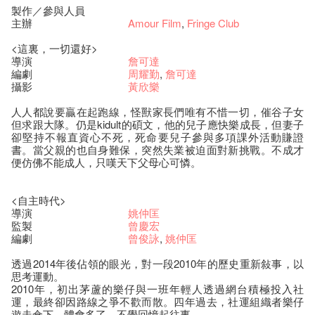
製作／參與人員
主辦
Amour Film
,
Fringe Club
<這裏，一切還好>
導演
詹可達
編劇
周耀勤
,
詹可達
攝影
黃欣樂
人人都說要贏在起跑線，怪獸家長們唯有不惜一切，催谷子女
但求跟大隊。仍是kidult的碩文，他的兒子應快樂成長，但妻子
卻堅持不報直資心不死，死命要兒子參與多項課外活動賺證
書。當父親的也自身難保，突然失業被迫面對新挑戰。不成才
便仿佛不能成人，只嘆天下父母心可憐。
<自主時代>
導演
姚仲匡
監製
曾慶宏
編劇
曾俊詠
,
姚仲匡
透過2014年後佔領的眼光，對一段2010年的歷史重新敍事，以
思考運動。
2010年，初出茅蘆的樂仔與一班年輕人透過網台積極投入社
運，最終卻因路線之爭不歡而散。四年過去，社運組織者樂仔
遊走傘下，體會多了，不覺回憶起往事。