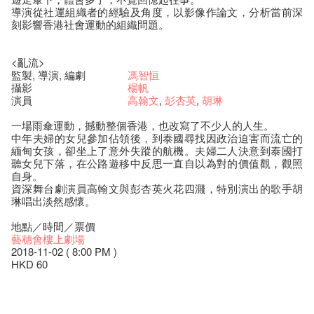
導演從社運組織者的經驗及角度，以影像作論文，分析當前深
刻影響香港社會運動的組織問題。
<亂流>
監製, 導演, 編劇
馮智恒
攝影
楊帆
演員
高翰文
,
彭杏英
,
胡琳
一場雨傘運動，撼動整個香港，也改寫了不少人的人生。
中年夫婦的女兒參加佔領後，到泰國尋找因政治迫害而流亡的
緬甸女孩，卻坐上了意外失蹤的航機。夫婦二人決意到泰國打
聽女兒下落，在公路遊移中反思一直自以為對的價值觀，觀照
自身。
資深舞台劇演員高翰文與彭杏英火花四濺，特別演出的歌手胡
琳唱出淡然感懷。
地點／時間／票價
藝穗會樓上劇場
2018-11-02 ( 8:00 PM )
HKD 60