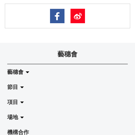
藝穗會
藝穗會
節目
關於藝穗會
項目
藝穗會的演化
拉闊
場地
使命與宗旨
展覽
Jazz-Go-Central, Jazz-Go-Fringe
機構合作
藝穗會架構
演出
LPL
陳麗玲畫廊