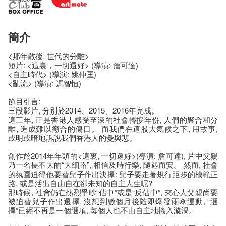
簡介
<那年散後, 世代的分離>
短片: <這裏，一切還好> (導演: 詹可達)
<自主時代> (導演: 姚仲匡)
<亂流> (導演: 馮智恒)
節目引言:
三段影片, 分別於2014、2015、2016年完成。
這三年, 正是香港人感受至深的社會轉捩年份, 人們的聚合和分
離, 造成難以癒合的傷口。 而我們在這股大氣候之下, 用故事,
或明或暗地訴說我們香港人的憂與悲。
創作於2014年年頭的<這裏, 一切還好>(導演: 詹可達), 片中父親
乃一名長不大的“大細路”, 相信及時行樂, 隨遇而安。 然而, 社會
的氛圍迫得他要替兒子作出決擇: 兒子要走著規行距步的模範正
路, 或是活出自由自在卻未知的自主人生呢?
那時候, 社會仍在熱烈爭吵“佔中”或是“反佔中”, 夾心人父親尚要
被迫替兒子作出選擇, 沒想到數個月後隨即爆發雨傘運動, “選
擇”已經不再是一個選項, 每個人也不由自主地捲入漩渦。