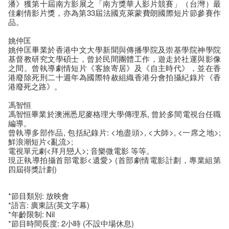
潘》獲第十屆南方影展之「南方獎華人影片競賽」（台灣）最
佳劇情影片獎，亦為第33屆法國克萊蒙費朗國際短片節參賽作
品。
姚仲匡
姚仲匡畢業於香港中文大學新聞與傳播學院及崇基學院神學院
基督教研究文學碩士，曾於民間團體工作，遊走於社運與影像
之間。曾執導劇情短片《客旅寄居》及《自主時代》，並在香
港廢除死刑二十週年為國際特赦組織香港分會拍攝紀錄片《香
港廢死之路》。
馮智恒
馮智恒畢業於澳洲悉尼麥格理大學傳理系, 曾於多間電視台任職
編導。
曾執導多部作品, 包括紀錄片: <地盡頭>, <大師>, <一席之地>;
鮮浪潮短片<亂流>;
電視單元劇<拜月戀人>; 音樂微電影
等等。
現正執導拍攝首部電影<遺愛> (首部劇情電影計劃，專業組第
四屆得獎計劃)
*節目類別: 放映會
*語言: 廣東話(英文字幕)
*年齡限制: Nil
*節目時間長度: 2小時 (不設中場休息)