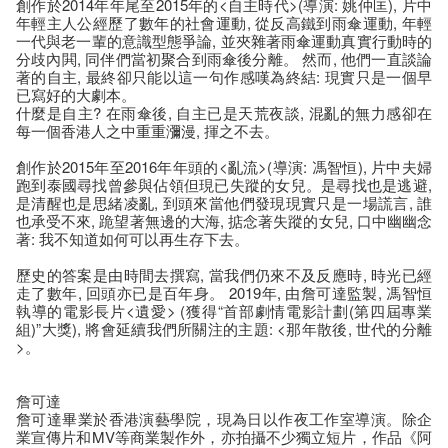
創作於2014年年尾至2015年的<自主時代>(導演: 姚仲匡), 片中
年輕主人公經歷了數年的社會運動, 從反高鐵到雨傘運動, 年輕
一代與老一輩的意識型態爭論, 並夾雜著雨傘運動真實行動時的
分歧內閧, 同伴們當初聚合到雨傘後分離。 然而, 他們一直談論
著的自主, 最終卻只能以這一句作感嘆為終結: 現實只是一個早
已寫好的大劇本。
什麼是自主? 在雨傘後, 自主已是天荒夜談, 混亂的無力感卻在
每一個香港人之中重重瀰漫, 揮之不去。
創作於2015年至2016年年頭的<亂流>(導演: 馮智恒), 片中夫婦
跑到泰國尋找曾參與佔領但現已失蹤的女兒。是尋找也是逃避,
是清醒也是思緒凌亂, 到頭來當他們發現現實只是一場謊言, 誰
也承受不來, 跪望著無邊的大海, 掂念著失蹤的女兒, 口中幽幽念
著: 我不知道如何可以再生存下去。
歷史的答案是由時間去撰寫, 當我們仍來不及反應時, 時光已經
走了數年, 回頭亦已是百年身。 2019年, 由詹可達監製, 馮智恒
執導的電影長片<遺愛> (獲得“首部劇情電影計劃(第四屆專業
組)”大獎), 將會延續我們所關注的主題: <那年散後, 世代的分離
>。
詹可達
詹可達畢業於香港演藝學院，現為日以作夜工作室導演。除企
業宣傳片和MV等商業製作外，亦拍攝不少獨立短片，作品《阿