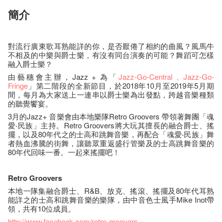
簡介
對流行廣東歌耳熟能詳的你，是否厭倦了相約的曲風？風馬牛
不相及的中樂與爵士樂，有沒有同台演奏的可能？舞蹈可怎樣
融入爵士樂？
由藝穗會主辦，Jazz + 為「
Jazz-Go-Central
，Jazz-Go-
Fringe
」第二階段的全新節目，於2018年10月至2019年5月期
間，每月為大家送上一連串以爵士樂為出發點，跨越音樂種類
的聽覺饗宴。
3月的Jazz+ 音樂會由本地樂隊Retro Groovers 帶領著舞團「魂
愛‧民族」主持。Retro Groovers將大玩其擅長的融合爵士、搖
擺，以及80年代之的士高和跳舞音樂，再配合「魂愛‧民族」舞
者熱血沸騰的街舞，讓聽眾重返盛行管樂及的士高跳舞音樂的
80年代回味一番。一起來搖擺吧！
Retro Groovers
本地一隊集融合爵士、R&B、放克、搖滾、搖擺及80年代耳熟
能詳之的士高和跳舞音樂的樂隊，由中音色士風手Mike Inot帶
領，共有10位成員。
http://www.facebook.com/retro-groovers