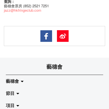
查詢：
藝穗會票房 (852) 2521 7251
jazz
@hkfringeclub.com
藝穗會
藝穗會
節目
關於藝穗會
項目
藝穗會的演化
拉闊