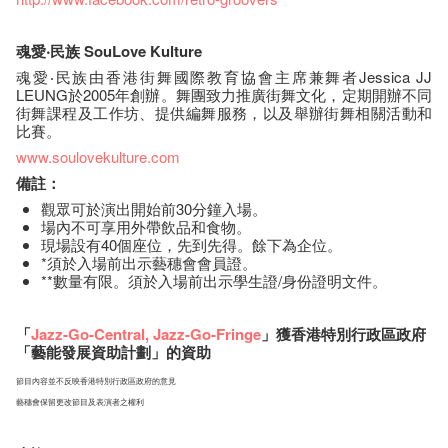
魂愛‧
民
族
S
ouLove Kulture
魂愛‧民族由香港街舞國際教育協會主席兼舞者Jessica JJ
LEUNG於2005年創辦。舞團致力推廣街舞文化，定期開辦不同
街舞課程及工作坊、提供編舞服務，以及舉辦街舞相關活動和
比賽。
www.soulovekulture.com
備註：
觀眾可於演出開始前30分鐘入場。
場內不可享用外帶飲品和食物。
現場設有40個座位，先到先得。餘下為企位。
*須於入場前出示藝穗會會員證。
**數量有限。須於入場前出示學生證/身份證明文件。
「
Jazz-Go-Central
,
Jazz-Go-Fringe
」獲香港特別行政區政府
「藝能發展資助計劃」的資助
節目內容並不反映香港特別行政區政府的意見
藝穗會保留更改節目及表演者之權利