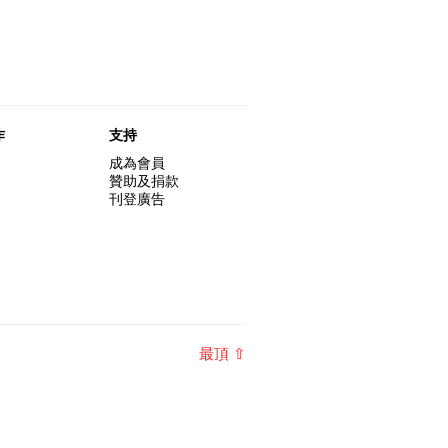
作
支持
成為會員
贊助及捐款
刊登廣告
最頂 ⇧