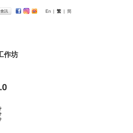
En
|
繁
|
简
子會訊
工作坊
.0
時
時
時