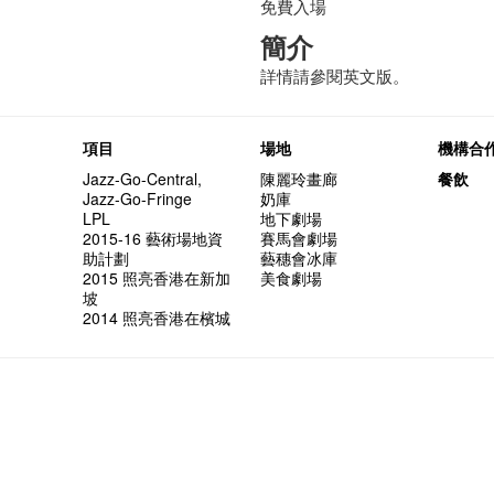
免費入場
簡介
詳情請參閱英文版。
項目
場地
機構合
Jazz-Go-Central,
陳麗玲畫廊
餐飲
Jazz-Go-Fringe
奶庫
LPL
地下劇場
2015-16 藝術場地資
賽馬會劇場
助計劃
藝穗會冰庫
2015 照亮香港在新加
美食劇場
坡
2014 照亮香港在檳城