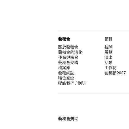
藝穗會
節目
關於藝穗會
拉闊
藝穗會的演化
展覽
使命與宗旨
演出
藝穗會架構
活動
檔案庫
工作坊
藝穗網誌
藝穗節2027
職位空缺
聯絡我們 / 到訪
藝穗會贊助