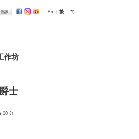
En
|
繁
|
简
子會訊
工作坊
爵士
時 30 分