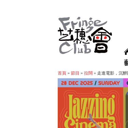
首頁
»
節目
»
拉闊
»
走進電影，沉醉