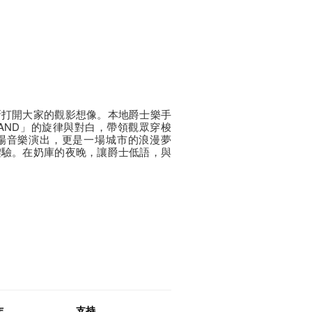
新打開大家的觀影想像。本地爵士樂手
 LAND」的旋律與對白，帶領觀眾穿梭
場音樂演出，更是一場城市的浪漫夢
體驗。在奶庫的夜晚，讓爵士低語，與
作
支持