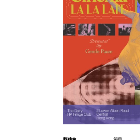
藝穗會
節目