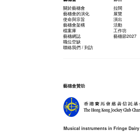
關於藝穗會
拉闊
藝穗會的演化
展覽
使命與宗旨
演出
藝穗會架構
活動
檔案庫
工作坊
藝穗網誌
藝穗節2027
職位空缺
聯絡我們 / 到訪
藝穗會贊助
Musical instruments in
Fringe Dairy