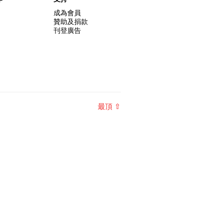
成為會員
贊助及捐款
刊登廣告
最頂 ⇧