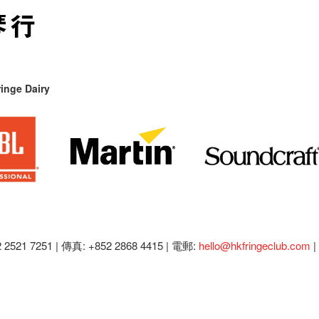
inge Dairy
2521 7251 | 傳真: +852 2868 4415 |
電郵:
hello@hkfringeclub.com
|