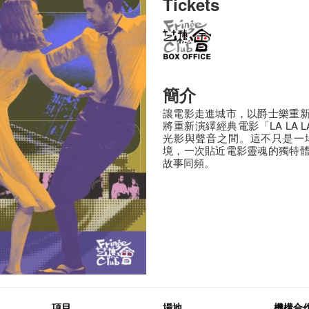
Tickets
簡介
讓電影走進城市，以爵士樂重
將重新演繹經典電影「LA LA
光影與聲音之間。這不只是一
境，一次貼近電影靈魂的獨特
故事同頻。
項目
場地
機構合