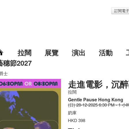
訂閱電
拉闊
展覽
演出
活動
藝穗節2027
爵士
走進電影，沉醉
拉闊
Gentle Pause Hong Kong
(日) 28-12-2025 6:30 PM - 1 小
奶庫
HKD 398