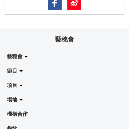
藝穗會
藝穗會
節目
關於藝穗會
項目
藝穗會的演化
拉闊
場地
使命與宗旨
展覽
Jazz-Go-Central, Jazz-Go-Fringe
機構合作
藝穗會架構
演出
LPL
陳麗玲畫廊
餐飲
檔案庫
活動
2015-16 藝術場地資助計劃
奶庫