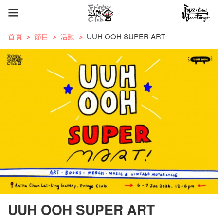
首頁
節目
活動
UUH OOH SUPER ART
UUH OOH SUPER ART