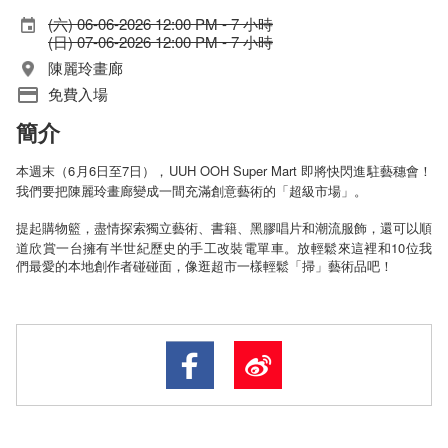
(六) 06-06-2026 12:00 PM - 7 小時
(日) 07-06-2026 12:00 PM - 7 小時
陳麗玲畫廊
免費入場
簡介
本週末（6月6日至7日），UUH OOH Super Mart 即將快閃進駐藝穗會！
我們要把陳麗玲畫廊變成一間充滿創意藝術的「超級市場」。
提起購物籃，盡情探索獨立藝術、書籍、黑膠唱片和潮流服飾，還可以順
10
道欣賞一台擁有半世紀歷史的手工改裝電單車。放輕鬆來這裡和
位我
們最愛的本地創作者碰碰面，像逛超市一樣輕鬆「掃」藝術品吧！