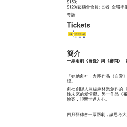
$150;
$120(藝穗會會員; 長者; 全職學
粵語
Tickets
簡介
一票兩劇《自愛》與《審問》
「她他劇社」創團作品《自愛
場。
劇社創辦人兼編劇林業創作的
性未來的愛情觀。另一作品《
慘案，叩問世道人心。
四月藝穗會一票兩劇，讓思考大