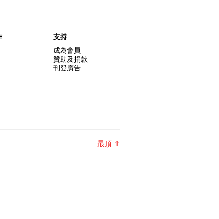
作
支持
成為會員
贊助及捐款
刊登廣告
最頂 ⇧