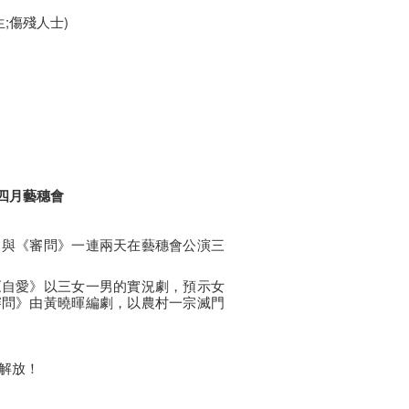
生;傷殘人士)
四月藝穗會
》與《審問》一連兩天在藝穗會公演三
《自愛》以三女一男的實況劇，預示女
審問》由黃曉暉編劇，以農村一宗滅門
解放！