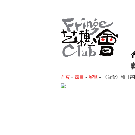
首頁
»
節目
»
展覽
»
《自愛》和《審