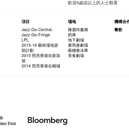
歡迎6歲或以上的人士觀看
項目
場地
機構合
Jazz-Go-Central,
陳麗玲畫廊
餐飲
Jazz-Go-Fringe
奶庫
LPL
地下劇場
2015-16 藝術場地資
賽馬會劇場
助計劃
藝穗會冰庫
2015 照亮香港在新加
美食劇場
坡
2014 照亮香港在檳城