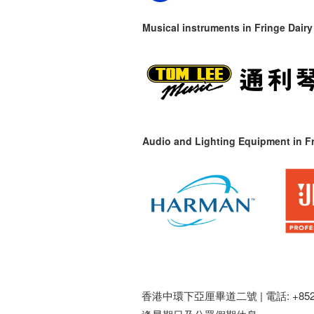
Musical instruments in
Fringe Dairy
Audio and Lighting Equipment in Fr
香港中環下亞厘畢道二號 |
電話: +852 