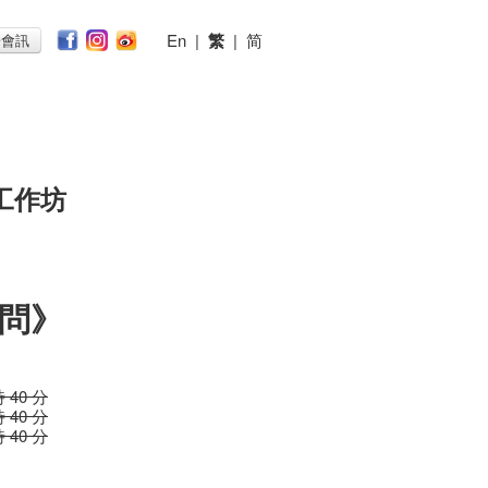
En
|
繁
|
简
子會訊
工作坊
問》
時 40 分
時 40 分
時 40 分