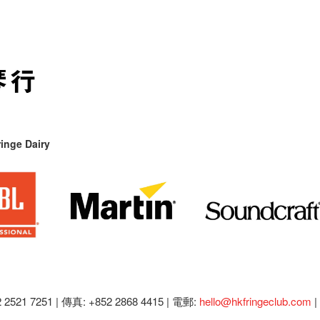
inge Dairy
2521 7251 | 傳真: +852 2868 4415 |
電郵:
hello@hkfringeclub.com
|