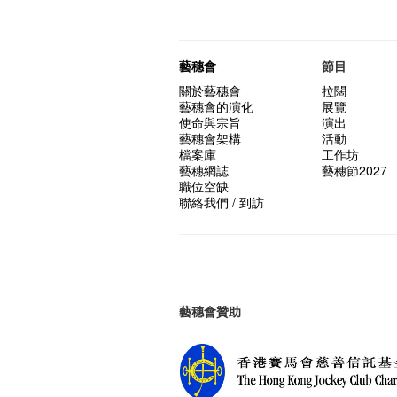
藝穗會
節目
關於藝穗會
拉闊
藝穗會的演化
展覽
使命與宗旨
演出
藝穗會架構
活動
檔案庫
工作坊
藝穗網誌
藝穗節2027
職位空缺
聯絡我們 / 到訪
藝穗會贊助