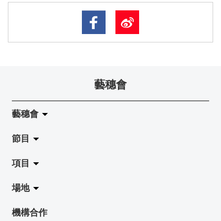
藝穗會
藝穗會
節目
關於藝穗會
項目
藝穗會的演化
拉闊
場地
使命與宗旨
展覽
Jazz-Go-Central, Jazz-Go-Fringe
機構合作
藝穗會架構
演出
LPL
陳麗玲畫廊