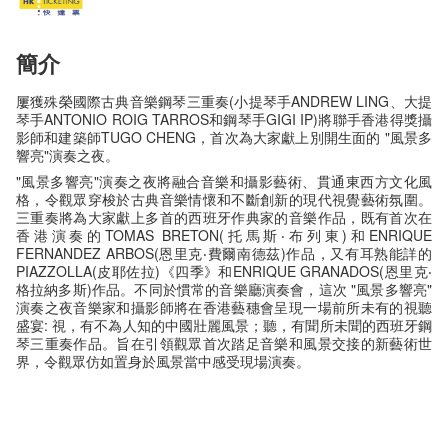
簡介
屢獲殊榮國際古典音樂鋼琴三重奏(小提琴手ANDREW LING、大提
琴手ANTONIO ROIG TARROS和鋼琴手GIGI IP)將聯手香港得獎攝
影師和建築師TUGO CHENG，首次為大家獻上別開生面的 "風景多
響亮"演奏之夜。
"風景多響亮"演奏之夜將融合音樂和攝影藝術、貫通東西方文化風
格，令觀眾穿梭於古典音樂情懷和不斷創新的現代視覺藝術氛圍。
三重奏將為大家獻上多首的西班牙作典家的音樂作品，既有首次在
香港演奏的TOMAS BRETON(托馬斯‧布列東)和ENRIQUE
FERNANDEZ ARBOS(恩里克‧費爾南德茲)作品，又有耳熟能詳的
PIAZZOLLA(皮耶佐拉)《四季》和ENRIQUE GRANADOS(恩里克‧
格拉納多斯)作品。不同於慣常的音樂廳演奏會，這次 "風景多響亮"
演奏之夜音樂家和攝影師將在香港藝穗會呈現一場前所未有的視聽
盛宴: 視，有不為人知的中國壯麗風景；聽，有聞所未聞的西班牙鋼
琴三重奏作品。旨在引領觀眾首次踏足音樂和風景交接的新藝術世
界，令觀眾仿如置身於風景當中感受現場演奏。