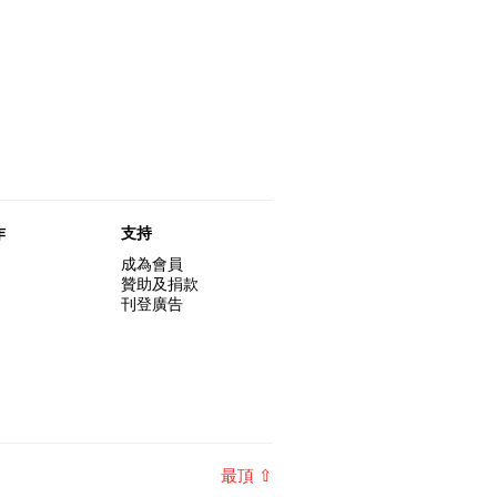
作
支持
成為會員
贊助及捐款
刊登廣告
最頂 ⇧