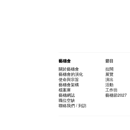
藝穗會
節目
關於藝穗會
拉闊
藝穗會的演化
展覽
使命與宗旨
演出
藝穗會架構
活動
檔案庫
工作坊
藝穗網誌
藝穗節2027
職位空缺
聯絡我們 / 到訪