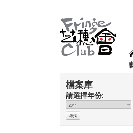
檔案庫
請選擇年份:
尋找