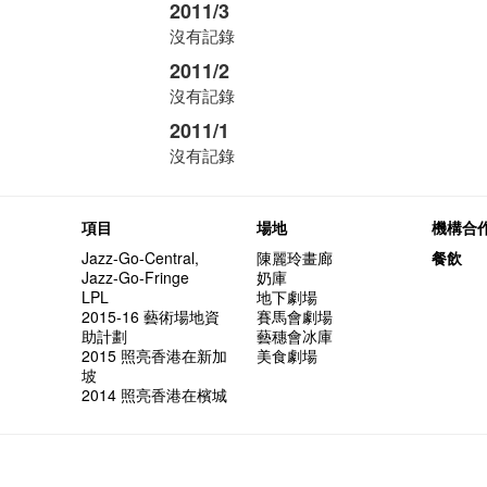
2011/3
沒有記錄
2011/2
沒有記錄
2011/1
沒有記錄
項目
場地
機構合
Jazz-Go-Central,
陳麗玲畫廊
餐飲
Jazz-Go-Fringe
奶庫
LPL
地下劇場
2015-16 藝術場地資
賽馬會劇場
助計劃
藝穗會冰庫
2015 照亮香港在新加
美食劇場
坡
2014 照亮香港在檳城