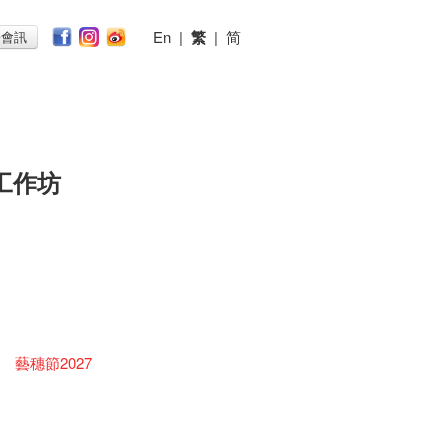
En
|
繁
|
简
子會訊
工作坊
藝穗節2027