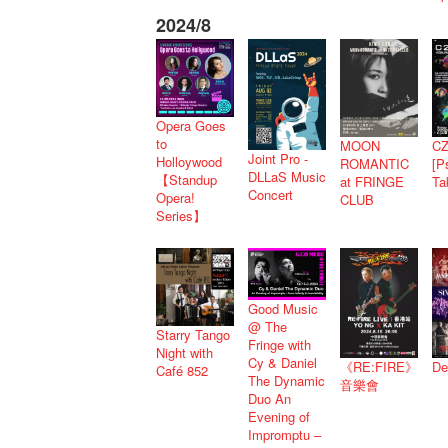
2024/8
Opera Goes
to
MOON
CZ
Joint Pro -
Holloywood
ROMANTIC
[P
DLLaS Music
【Standup
at FRINGE
Ta
Concert
Opera!
CLUB
Series】
Good Music
@ The
Starry Tango
Fringe with
Night with
Cy & Daniel
De
《RE:FIRE》
Café 852
The Dynamic
音樂會
Duo An
Evening of
Impromptu –