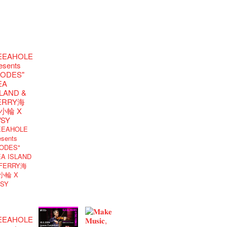
EEAHOLE
esents
ODES"
A ISLAND
 FERRY海
小輪 X
VSY