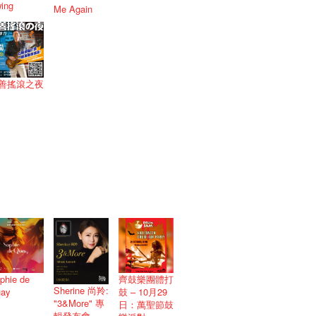
ing
Me Again
善搖滾之夜
phie de
齊鼓樂團體打
Sherine 尚羚:
ay
鼓 – 10月29
"3&More" 專
日：萬聖節鼓
輯發布會