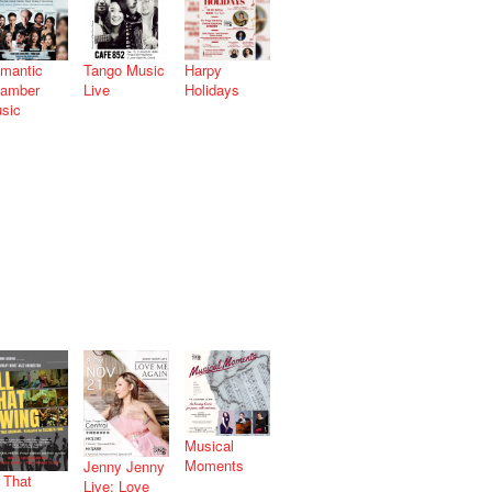
mantic
Tango Music
Harpy
amber
Live
Holidays
sic
Musical
Moments
Jenny Jenny
l That
Live: Love