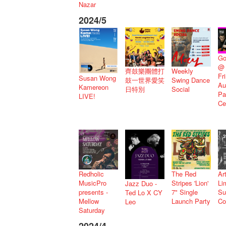
Nazar
2024/5
Go
@ 
齊鼓樂團體打
Weekly
Fr
Susan Wong
鼓一世界愛笑
Swing Dance
Au
Kamereon
日特別
Social
Pa
LIVE!
Ce
Redholic
The Red
Ar
MusicPro
Stripes 'Lion'
Li
Jazz Duo -
presents -
7" Single
S
Ted Lo X CY
Mellow
Launch Party
Co
Leo
Saturday
2024/4