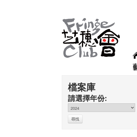
檔案庫
請選擇年份:
尋找