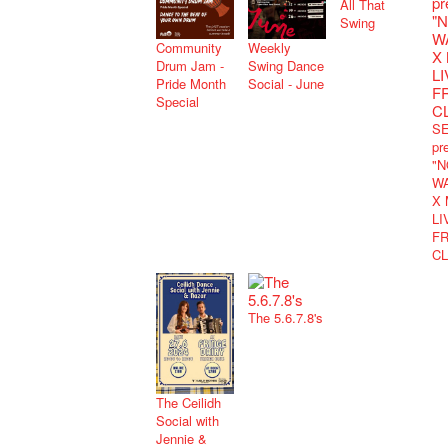
All That
Swing
Community
Weekly
Drum Jam -
Swing Dance
Pride Month
Social - June
Special
S
pr
"N
W
X 
LI
F
C
The 5.6.7.8's
The Ceilidh
Social with
Jennie &