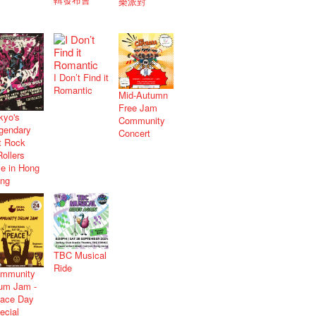
樂派對
I Don’t Find it
Romantic
Mid-Autumn
Free Jam
kyo's
Community
gendary
Concert
t Rock
Rollers
ve in Hong
ng
TBC Musical
Ride
mmunity
um Jam -
ace Day
ecial