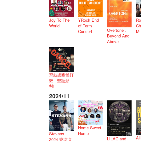
Joy To The
YRock End
Ro
World
of Term
Ch
Overtone．
Concert
Mu
Beyond And
Above
齊鼓樂團體打
鼓 - 聖誕派
對!
2024/11
Home Sweet
Home
Stevans
Al
LILAC and
2024 香港演