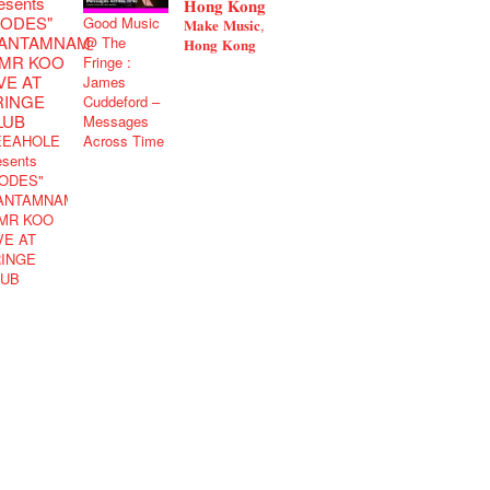
Good Music
𝐌𝐚𝐤𝐞 𝐌𝐮𝐬𝐢𝐜,
@ The
𝐇𝐨𝐧𝐠 𝐊𝐨𝐧𝐠
Fringe :
James
Cuddeford –
Messages
EEAHOLE
Across Time
esents
ODES"
ANTAMNAM
MR KOO
VE AT
RINGE
LUB