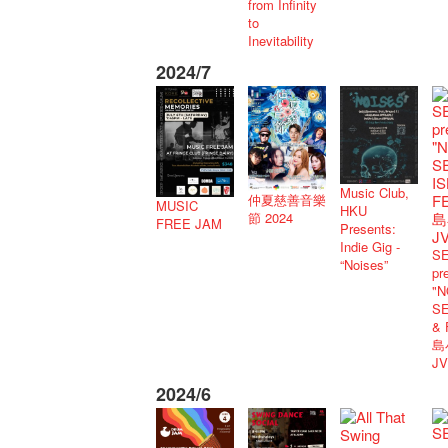
from Infinity
to
Inevitability
2024/7
Music Club,
仲夏慈善音樂
MUSIC
HKU
節 2024
FREE JAM
Presents:
Indie Gig -
S
“Noises”
pr
"N
SE
&
島
J
2024/6