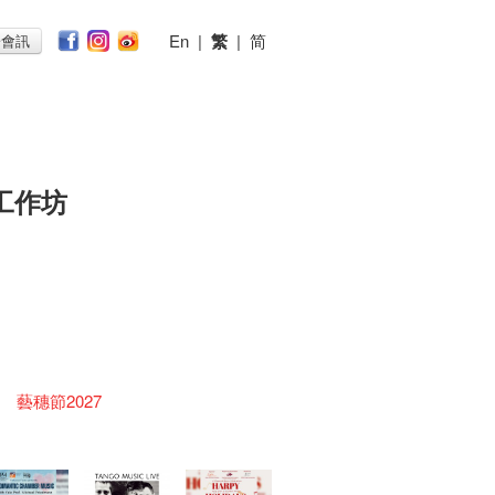
En
|
繁
|
简
子會訊
工作坊
藝穗節2027