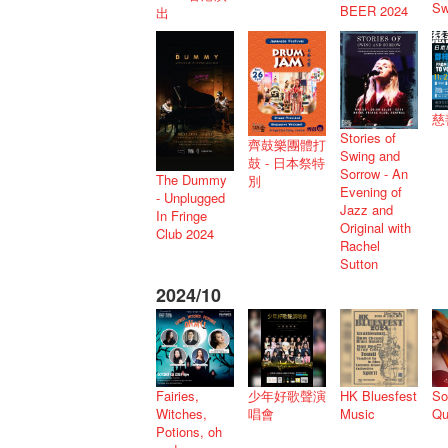
Sw
BEER 2024
出
慈
Stories of
齊鼓樂團體打
Swing and
鼓 - 日本祭特
Sorrow - An
The Dummy
別
Evening of
- Unplugged
Jazz and
In Fringe
Original with
Club 2024
Rachel
Sutton
2024/10
Fairies,
少年好歌聲演
HK Bluesfest
So
Witches,
唱會
Music
Qu
Potions, oh