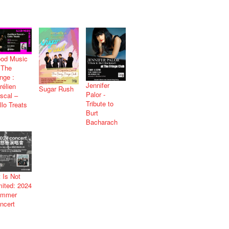
od Music
The
inge :
Jennifer
rélien
Sugar Rush
Palor -
scal –
Tribute to
llo Treats
Burt
Bacharach
t Is Not
mited: 2024
ummer
ncert