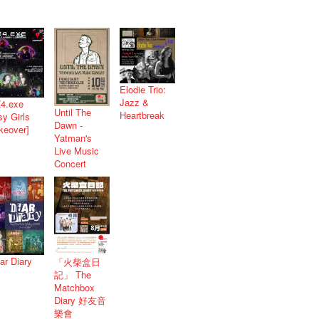
Elodie Trio:
Jazz &
4.exe
Until The
Heartbreak
sy Girls
Dawn -
keover]
Yatman's
Live Music
Concert
ar Diary
「火柴盒日
記」 The
Matchbox
Diary 好友音
樂會