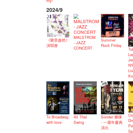
my!
2024/9
MALSTROM
《樂意盎然》
Summer
- JAZZ
演唱會
Rock Friday
CONCERT
To
Le
Je
N'
Li
Ko
Co
Sonder 樂隊
To Broadway,
All That
Dr
- 一週年慶典
with love
Swing
Pe
演出
Sp