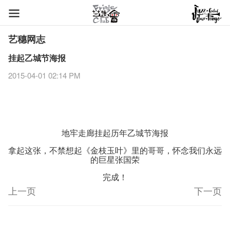
艺穗网志
挂起乙城节海报
2015-04-01 02:14 PM
地牢走廊挂起历​年乙城节海报
拿起这张，不禁想起《金枝玉叶》里的哥哥，怀念我们永远
的巨星张国荣
完成！
上一页
下一页
艺穗节2026
Veggie Lunch @Dairy
我们的辣椒小故事 Part 1
WANTED
Colette现已重开
格外地创 : 艺穗会的故事
晒艺术@艺穗会
情诗一首
艺穗会仝人敬贺各位：丁酉年新春大吉！🍊
11-12-2025
【艺穗会的20个秘密】#16 排气管表演特技