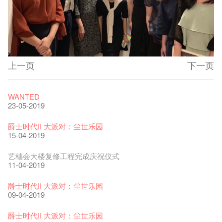
上一页
下一页
艺穗节2026
Veggie Lunch @Dairy
我们的辣椒小故事 Part 1
WANTED
11-12-2025
07-12-2020
17-03-2020
23-05-2019
《艺穗节2025》记者招待会
We'll Survive!
暂停开放至二月二日
爵士时代II 大派对：尘世乐园
30-12-2024
06-08-2020
28-01-2020
15-04-2019
艺穗会揭开新篇章
艺穗会复刻版 1983 LOGO TEE
艺穗会仝人・鼠年共勉
艺穗会大楼复修工程完成庆祝仪式
28-12-2023
03-08-2020
24-01-2020
11-04-2019
艺穗会室乐系列: Opera Odyssey | 艺穗会 x 香港大歌剧院
【德国原生蜂蜜 — 买第二件半价 🍯 】
圣诞平安，新年快乐！
爵士时代II 大派对：尘世乐园
04-07-2023
22-07-2020
24-12-2019
09-04-2019
The Vault Cafe is now OPEN! Feste x Fringe Pop-Up
玉露篇 ——【京都直送宇治茶 ✈ 数量有限 🍵 冰库有售及可网
爵士乐教材套
爵士时代II 大派对：尘世乐园
Collaboration