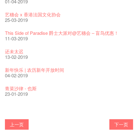
上落单】
30-11-2019
01-04-2019
20-09-2022
30-06-2020
WANTED!
艺穗会 x 香港法国文化协会
艺穗好物
煎茶篇 ——【京都直送宇治茶✈数量有限 🍵 冰库有售及可网上
17-09-2019
25-03-2019
09-06-2022
落单】
29-06-2020
票房柜台的拆除
This Side of Paradise 爵士大派对@艺穗会 – 盲鸟优惠！
艺穗会40周年展览 — 回忆及艺术作品征集
13-08-2019
11-03-2019
13-01-2022
演出期间须佩戴口罩
22-06-2020
31-07-2019
还未太迟
古宅里的下午茶
13-02-2019
14-12-2021
4月21日(星期二)重新开放
那位女士走了
16-04-2020
02-07-2019
新年快乐 | 农历新年开放时间
古宅里的下午茶 - 初冲
04-02-2019
09-07-2021
暂时关闭作深层清洁和静修
走向自由
03-04-2020
17-06-2019
青菜沙律 - 也斯
奶库推出日式午餐
23-01-2019
05-03-2021
我们的辣椒小故事 Part 2
23-03-2020
Colette现已重开
格外地创 : 艺穗会的故事
晒艺术@艺穗会
情诗一首
艺穗会仝人敬贺各位：丁酉年新春大吉！🍊
【艺穗会的20个秘密】#16 排气管表演特技
【艺穗会的20个秘密】#08 为什么艺穗会的艺术酒吧名为
第二场艺穗会导赏员工作坊完成！
「与传奇赤裸对话」KJ Tee
19-12-2018
不平淡想平淡的艺术家 - David Fung
22-03-2018
Pepe-san的猫咪艺术节
01-11-2017
「百变素食」- Colette's 自助素食午餐
24-07-2017
山外山开幕！
24-01-2017
艺穗会—星期日的好去处!
16-11-2016
新年新景象:D
Colette’s?
与冰冰、Benny一起品嚐咖啡！
26-09-2016
冰​窖之Pasta再次登场！
08-07-2016
艺术家沙龙 — 洪志仑 (韩国)
22-02-2016
摄影廊变身Colette's Bar 12:00-00:00
27-11-2015
18-05-2015
11-03-2015
03-02-2015
06-01-2015
上一页
下一页
19-10-2016
10-12-2014
24-11-2014
29-10-2014
17-02-2014
陶‧茗 台湾陶艺名家展 ︰ 李贤治‧翁士杰‧赖孝哲 展览
格外地创 : 艺穗会的故事
🎃万圣节 · 艺穗会 · 有啲野
Notice: *MICFR tonight at 7pm*
注意: 设于艺穗会之快达票售票处将于2017年1月14日(六)后结
【艺穗会的20个秘密】#15 靠窗外路灯照明的表演
艺穗会的20个秘密：第二个秘密系。。。。。。
"Enjoy Life" KJ | 23.07.2016 赤裸对话
18-12-2018
Listen Up! 的主办人 - Koya Hizakasu
20-03-2018
2015-16 艺术场地资助计划
26-10-2017
五月方圆展览 - 快乐布展日！
23-07-2017
山外山展览要开幕了！
束营运
要吃一口吗？
11-11-2016
十筑香港 — 投艺穗会一票吧！
10月15日嘅Fringe Tour反应非常踊跃呀！多谢大家支持！
BHA 15 for 15+ Architecture Exhibition记招盛况空前！