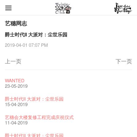
艺穗网志
爵士时代II 大派对：尘世乐园
2019-04-01 07:07 PM
上一页
下一页
艺穗节2026
Veggie Lunch @Dairy
我们的辣椒小故事 Part 1
WANTED
11-12-2025
07-12-2020
17-03-2020
23-05-2019
《艺穗节2025》记者招待会
We'll Survive!
暂停开放至二月二日
爵士时代II 大派对：尘世乐园
30-12-2024
06-08-2020
28-01-2020
15-04-2019
艺穗会揭开新篇章
艺穗会复刻版 1983 LOGO TEE
艺穗会仝人・鼠年共勉
艺穗会大楼复修工程完成庆祝仪式
28-12-2023
03-08-2020
24-01-2020
11-04-2019
艺穗会室乐系列: Opera Odyssey | 艺穗会 x 香港大歌剧院
【德国原生蜂蜜 — 买第二件半价 🍯 】
圣诞平安，新年快乐！
爵士时代II 大派对：尘世乐园