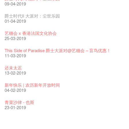
04-07-2023
22-07-2020
24-12-2019
09-04-2019
The Vault Cafe is now OPEN! Feste x Fringe Pop-Up
玉露篇 ——【京都直送宇治茶 ✈ 数量有限 🍵 冰库有售及可网
爵士乐教材套
爵士时代II 大派对：尘世乐园
Collaboration
上落单】
30-11-2019
01-04-2019
20-09-2022
30-06-2020
WANTED!
艺穗会 x 香港法国文化协会
艺穗好物
煎茶篇 ——【京都直送宇治茶✈数量有限 🍵 冰库有售及可网上
17-09-2019
25-03-2019
09-06-2022
落单】
29-06-2020
票房柜台的拆除
This Side of Paradise 爵士大派对@艺穗会 – 盲鸟优惠！
艺穗会40周年展览 — 回忆及艺术作品征集
13-08-2019
11-03-2019
13-01-2022
演出期间须佩戴口罩
22-06-2020
31-07-2019
还未太迟
古宅里的下午茶
13-02-2019
14-12-2021
4月21日(星期二)重新开放
那位女士走了
16-04-2020
02-07-2019
新年快乐 | 农历新年开放时间
古宅里的下午茶 - 初冲
04-02-2019
09-07-2021
暂时关闭作深层清洁和静修
走向自由
03-04-2020
17-06-2019
青菜沙律 - 也斯
奶库推出日式午餐
23-01-2019
05-03-2021
我们的辣椒小故事 Part 2
23-03-2020
Colette现已重开
格外地创 : 艺穗会的故事
晒艺术@艺穗会
情诗一首
艺穗会仝人敬贺各位：丁酉年新春大吉！🍊
【艺穗会的20个秘密】#16 排气管表演特技
【艺穗会的20个秘密】#08 为什么艺穗会的艺术酒吧名为
第二场艺穗会导赏员工作坊完成！
「与传奇赤裸对话」KJ Tee
19-12-2018
不平淡想平淡的艺术家 - David Fung
22-03-2018
Pepe-san的猫咪艺术节
01-11-2017
「百变素食」- Colette's 自助素食午餐