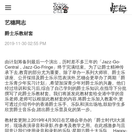
艺穗网志
爵士乐教材套
2019-11-30 02:55 PM
由计划筹备到最后一个演出，历时差不多三年的「Jazz-Go-
Central，Jazz-Go-Fringe」终于完满结束。为了让爵士精神传
承下去,教育的部分尤为重要。除了举办一系列大师班、爵士乐
讲座、公开䌽排及爵士乐示范表演外,艺穗会更举办了两期「爵
士乐青少年实习计划」,希望加深青少年对爵士乐的兴趣。他们
经过培训和实习后,综合了自己学到的爵士乐知识,在指导下分批
撰写了此爵士乐教材套。我们将派发此教材套给全港中学的音
乐老师,老师可以根据此教材套的内容,将爵士乐加入教案中,更
可透过介绍书中的香港爵士乐手、乐队和演出场地,鼓励学生多
欣赏爵士音乐会,踏出爵士乐普及化的第一步。
教材套更附上2019年4月30日在艺穗会举办的「爵士时代II大派
对」现场表演录音和录影,作参考及教学之用。在此感激参与且
同意让我们使用录音和录影的乐队:星期六爵士大乐队、 Happy-