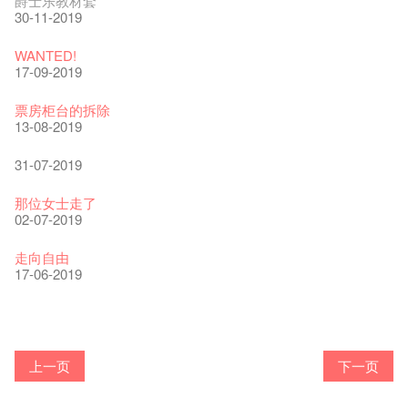
爵士乐教材套
Collaboration
上落单】
30-11-2019
20-09-2022
30-06-2020
WANTED!
艺穗好物
煎茶篇 ——【京都直送宇治茶✈数量有限 🍵 冰库有售及可网上
17-09-2019
09-06-2022
落单】
29-06-2020
票房柜台的拆除
艺穗会40周年展览 — 回忆及艺术作品征集
13-08-2019
13-01-2022
演出期间须佩戴口罩
22-06-2020
31-07-2019
古宅里的下午茶
14-12-2021
4月21日(星期二)重新开放
那位女士走了
16-04-2020
02-07-2019
古宅里的下午茶 - 初冲
09-07-2021
暂时关闭作深层清洁和静修
走向自由
03-04-2020
17-06-2019
奶库推出日式午餐
05-03-2021
我们的辣椒小故事 Part 2
23-03-2020
WANTED
Colette现已重开
格外地创 : 艺穗会的故事
晒艺术@艺穗会
情诗一首
艺穗会仝人敬贺各位：丁酉年新春大吉！🍊
【艺穗会的20个秘密】#16 排气管表演特技
【艺穗会的20个秘密】#08 为什么艺穗会的艺术酒吧名为
第二场艺穗会导赏员工作坊完成！
23-05-2019
「与传奇赤裸对话」KJ Tee
19-12-2018
不平淡想平淡的艺术家 - David Fung
22-03-2018
Pepe-san的猫咪艺术节
01-11-2017
「百变素食」- Colette's 自助素食午餐
24-07-2017
山外山开幕！
24-01-2017
艺穗会—星期日的好去处!
16-11-2016
新年新景象:D
Colette’s?
与冰冰、Benny一起品嚐咖啡！
26-09-2016
冰​窖之Pasta再次登场！
08-07-2016
艺术家沙龙 — 洪志仑 (韩国)
22-02-2016
摄影廊变身Colette's Bar 12:00-00:00
27-11-2015
18-05-2015
11-03-2015
03-02-2015
06-01-2015
上一页
下一页
19-10-2016
10-12-2014
24-11-2014
29-10-2014
17-02-2014
爵士时代II 大派对：尘世乐园
陶‧茗 台湾陶艺名家展 ︰ 李贤治‧翁士杰‧赖孝哲 展览
格外地创 : 艺穗会的故事
🎃万圣节 · 艺穗会 · 有啲野
Notice: *MICFR tonight at 7pm*
注意: 设于艺穗会之快达票售票处将于2017年1月14日(六)后结
【艺穗会的20个秘密】#15 靠窗外路灯照明的表演
艺穗会的20个秘密：第二个秘密系。。。。。。
15-04-2019
"Enjoy Life" KJ | 23.07.2016 赤裸对话
18-12-2018
Listen Up! 的主办人 - Koya Hizakasu
20-03-2018
2015-16 艺术场地资助计划
26-10-2017
五月方圆展览 - 快乐布展日！
23-07-2017
山外山展览要开幕了！
束营运
要吃一口吗？
11-11-2016
十筑香港 — 投艺穗会一票吧！
10月15日嘅Fringe Tour反应非常踊跃呀！多谢大家支持！
BHA 15 for 15+ Architecture Exhibition记招盛况空前！
22-09-2016
十年，一瞬……