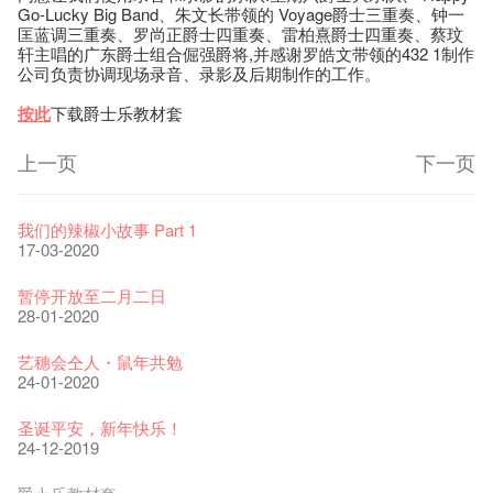
Go-Lucky Big Band、朱文长带领的 Voyage爵士三重奏、钟一
匡蓝调三重奏、罗尚正爵士四重奏、雷柏熹爵士四重奏、蔡玟
轩主唱的广东爵士组合倔强爵将,并感谢罗皓文带领的432 1制作
公司负责协调现场录音、录影及后期制作的工作。
按此
下载爵士乐教材套
上一页
下一页
艺穗节2026
Veggie Lunch @Dairy
我们的辣椒小故事 Part 1
11-12-2025
07-12-2020
17-03-2020
《艺穗节2025》记者招待会
We'll Survive!
暂停开放至二月二日
30-12-2024
06-08-2020
28-01-2020
艺穗会揭开新篇章
艺穗会复刻版 1983 LOGO TEE
艺穗会仝人・鼠年共勉
28-12-2023
03-08-2020
24-01-2020
艺穗会室乐系列: Opera Odyssey | 艺穗会 x 香港大歌剧院
【德国原生蜂蜜 — 买第二件半价 🍯 】
圣诞平安，新年快乐！
04-07-2023
22-07-2020
24-12-2019
The Vault Cafe is now OPEN! Feste x Fringe Pop-Up
玉露篇 ——【京都直送宇治茶 ✈ 数量有限 🍵 冰库有售及可网