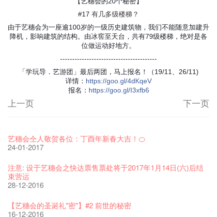
【艺穗会的20个秘密】
有几多级楼梯？
#17
由于艺穗会为一座逾100岁的一级历史建筑物，我们不能随意加建升
降机，影响建筑的结构。由冰窖至天台，共有79级楼梯，绝对是各
位做运动好地方。
----------------------------------------
「学玩导．艺游团」最后两团，马上报名！（19/11、26/11)
详情
：
https
://goo.gl/4dKqeV
报名：
https
://goo.gl/I3xfb6
上一页
下一页
艺穗节2026
Veggie Lunch @Dairy
我们的辣椒小故事 Part 1
WANTED
Colette现已重开
格外地创 : 艺穗会的故事
晒艺术@艺穗会
情诗一首
艺穗会仝人敬贺各位：丁酉年新春大吉！🍊
11-12-2025
07-12-2020
17-03-2020
23-05-2019
19-12-2018
22-03-2018
01-11-2017
24-07-2017
24-01-2017
《艺穗节2025》记者招待会
We'll Survive!
暂停开放至二月二日
爵士时代II 大派对：尘世乐园
陶‧茗 台湾陶艺名家展 ︰ 李贤治‧翁士杰‧赖孝哲 展览
格外地创 : 艺穗会的故事
🎃万圣节 · 艺穗会 · 有啲野
Notice: *MICFR tonight at 7pm*
注意: 设于艺穗会之快达票售票处将于2017年1月14日(六)后结
30-12-2024
06-08-2020
28-01-2020
15-04-2019
18-12-2018
20-03-2018
26-10-2017
23-07-2017
束营运
28-12-2016
艺穗会揭开新篇章
艺穗会复刻版 1983 LOGO TEE
艺穗会仝人・鼠年共勉
艺穗会大楼复修工程完成庆祝仪式
WANTED!
格外地创 : 艺穗会的故事
WE ARE RECRUITING!
Photo credit: John Fung
28-12-2023
03-08-2020
24-01-2020
11-04-2019
04-09-2018
19-03-2018
19-10-2017
14-07-2017
【艺穗会的圣诞礼"密"】#2 前世的秘密
16-12-2016