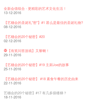
艺穗会室乐系列: Opera Odyssey | 艺穗会 x 香港大歌剧院
【德国原生蜂蜜 — 买第二件半价 🍯 】
圣诞平安，新年快乐！
爵士时代II 大派对：尘世乐园
JAZZ AGE Party @ The Fringe
Aftershow photo shoot with Sony Chan!
Fringe Venue for Hire
Susie Youssef是一个谐星、演员、剧作家以及即兴演出者。她
04-07-2023
22-07-2020
24-12-2019
09-04-2019
24-08-2018
02-03-2018
29-09-2017
通过那些极具创造力和特色的喜剧演出营造出了一个温暖又迷
全新会借组合 - 更精彩的艺术文化生活！
人的美好世界，你会不由自主地爱上舞台上的她！
13-12-2016
The Vault Cafe is now OPEN! Feste x Fringe Pop-Up
玉露篇 ——【京都直送宇治茶 ✈ 数量有限 🍵 冰库有售及可网
爵士乐教材套
爵士时代II 大派对：尘世乐园
爵士时代大派对@艺穗会
02-06-2017
the Fringe Club Gallery is now available in the Art Basel period
招聘
Collaboration
上落单】
30-11-2019
01-04-2019
21-08-2018
of March 29 – 31, 2018.
22-09-2017
【艺穗会的圣诞礼"密"】#1 甚么是最佳的圣诞礼物?
20-09-2022
30-06-2020
27-02-2018
Colette's Artbar happy hour drinks from $30
08-12-2016
WANTED!
艺穗会 x 香港法国文化协会
JAZZ AGE Party - Blind Bird Discount!
17-05-2017
21-09-2017
艺穗好物
煎茶篇 ——【京都直送宇治茶✈数量有限 🍵 冰库有售及可网上
17-09-2019
25-03-2019
07-08-2018
焕然一新的艺穗会，大家快来参观啦！
【艺穗会的20个秘密】#20
09-06-2022
落单】
21-02-2018
艺穗会餐饮招聘
02-12-2016
【招募！】
29-06-2020
票房柜台的拆除
This Side of Paradise 爵士大派对@艺穗会 – 盲鸟优惠！
Wanted! Full time or Part time Bartender
10-04-2017
01-09-2017
艺穗会40周年展览 — 回忆及艺术作品征集
13-08-2019
11-03-2019
03-05-2018
【招募!】艺穗会导赏员
🕵【有奖问答游戏】又黎喇！
13-01-2022
演出期间须佩戴口罩
12-01-2018
一分钟的见闻，足以影响孩子们一生的看法。
29-11-2016
「创作时如实观照自己，严谨对待，不拘泥于形式或盲从权
22-06-2020
31-07-2019
还未太迟
【艺穗五月·Fringe May】
01-04-2017
威。」
古宅里的下午茶
13-02-2019
24-04-2018
《她和他的时间之流》- 现场篇
22-08-2017
【艺穗会的20个秘密】#19 主厨Joe的故事
14-12-2021
4月21日(星期二)重新开放
那位女士走了
26-11-2017
Sold Out In 7 Minutes! C.J.Hendry @ the Fringe
25-11-2016
16-04-2020
02-07-2019
新年快乐 | 农历新年开放时间
WANTED - 项目统筹
21-03-2017
【当昌哥架生房碰上艺穗会】
古宅里的下午茶 - 初冲
04-02-2019
12-04-2018
观赏《她和他的时间之流》注意事项
16-08-2017
【艺穗会的20个秘密】 #18 素食午餐的历史由来
09-07-2021
暂时关闭作深层清洁和静修
走向自由
24-11-2017
聘请: 艺穗会艺术行政实习生
22-11-2016
03-04-2020
17-06-2019
青菜沙律 - 也斯
Pop-up Symphonic Artbar
07-03-2017
艺穗会—借来的时间 - Metropop
奶库推出日式午餐
23-01-2019
02-04-2018
Wanted! Full time or Part time Bartender
14-08-2017
艺穗会的20个秘密】#17 有几多级楼梯？
05-03-2021
我们的辣椒小故事 Part 2
02-11-2017
''Happiness, not in another place, but in this place; not for
18-11-2016
23-03-2020
another hour, but this hour." Walt Whitma
21-02-2017