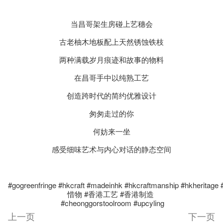
当昌哥架生房碰上艺穗会
古老柚木地板配上天然锈蚀铁枝
两种满载岁月痕迹和故事的物料
在昌哥手中以纯熟工艺
创造跨时代的简约优雅设计
匆匆走过的你
何妨来一坐
感受细味艺术与内心对话的静态空间
#gogreenfringe #hkcraft #madeinhk #hkcraftmanship #hkheritage 
惜物 #香港工艺 #香港制造
#cheonggorstoolroom #upcyling
上一页
下一页