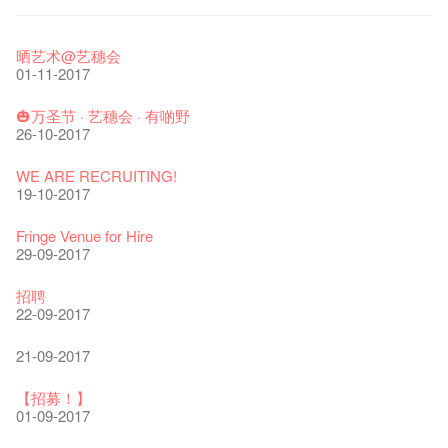
艺穗节2026
Veggie Lunch @Dairy
我们的辣椒小故事 Part 1
WANTED
Colette现已重开
格外地创 : 艺穗会的故事
晒艺术@艺穗会
11-12-2025
07-12-2020
17-03-2020
23-05-2019
19-12-2018
22-03-2018
01-11-2017
《艺穗节2025》记者招待会
We'll Survive!
暂停开放至二月二日
爵士时代II 大派对：尘世乐园
陶‧茗 台湾陶艺名家展 ︰ 李贤治‧翁士杰‧赖孝哲 展览
格外地创 : 艺穗会的故事
🎃万圣节 · 艺穗会 · 有啲野
30-12-2024
06-08-2020
28-01-2020
15-04-2019
18-12-2018
20-03-2018
26-10-2017
艺穗会揭开新篇章
艺穗会复刻版 1983 LOGO TEE
艺穗会仝人・鼠年共勉
艺穗会大楼复修工程完成庆祝仪式
WANTED!
格外地创 : 艺穗会的故事
WE ARE RECRUITING!
28-12-2023
03-08-2020
24-01-2020
11-04-2019
04-09-2018
19-03-2018
19-10-2017
艺穗会室乐系列: Opera Odyssey | 艺穗会 x 香港大歌剧院
【德国原生蜂蜜 — 买第二件半价 🍯 】
圣诞平安，新年快乐！
爵士时代II 大派对：尘世乐园
JAZZ AGE Party @ The Fringe
Aftershow photo shoot with Sony Chan!
Fringe Venue for Hire
04-07-2023
22-07-2020
24-12-2019
09-04-2019
24-08-2018
02-03-2018
29-09-2017
The Vault Cafe is now OPEN! Feste x Fringe Pop-Up
玉露篇 ——【京都直送宇治茶 ✈ 数量有限 🍵 冰库有售及可网
爵士乐教材套
爵士时代II 大派对：尘世乐园
爵士时代大派对@艺穗会
the Fringe Club Gallery is now available in the Art Basel period
招聘
Collaboration
上落单】
30-11-2019
01-04-2019
21-08-2018
of March 29 – 31, 2018.
22-09-2017
20-09-2022
30-06-2020
27-02-2018
WANTED!
艺穗会 x 香港法国文化协会
JAZZ AGE Party - Blind Bird Discount!
21-09-2017
艺穗好物
煎茶篇 ——【京都直送宇治茶✈数量有限 🍵 冰库有售及可网上
17-09-2019
25-03-2019
07-08-2018
焕然一新的艺穗会，大家快来参观啦！
09-06-2022
落单】
21-02-2018
【招募！】
29-06-2020
票房柜台的拆除
This Side of Paradise 爵士大派对@艺穗会 – 盲鸟优惠！
Wanted! Full time or Part time Bartender
01-09-2017
艺穗会40周年展览 — 回忆及艺术作品征集
13-08-2019
11-03-2019
03-05-2018
【招募!】艺穗会导赏员
13-01-2022
演出期间须佩戴口罩