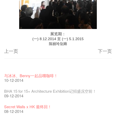
展
览期：
(一) 8.12.2014 至 (一) 5.1.2015
陈丽玲划廊
上一页
下一页
艺穗节2026
Veggie Lunch @Dairy
我们的辣椒小故事 Part 1
WANTED
Colette现已重开
格外地创 : 艺穗会的故事
晒艺术@艺穗会
情诗一首
艺穗会仝人敬贺各位：丁酉年新春大吉！🍊
11-12-2025
【艺穗会的20个秘密】#16 排气管表演特技
07-12-2020
【艺穗会的20个秘密】#08 为什么艺穗会的艺术酒吧名为
17-03-2020
第二场艺穗会导赏员工作坊完成！
23-05-2019
「与传奇赤裸对话」KJ Tee
19-12-2018
不平淡想平淡的艺术家 - David Fung
22-03-2018
Pepe-san的猫咪艺术节
01-11-2017
「百变素食」- Colette's 自助素食午餐
24-07-2017
山外山开幕！
24-01-2017
艺穗会—星期日的好去处!
16-11-2016
新年新景象:D
Colette’s?
与冰冰、Benny一起品嚐咖啡！
26-09-2016
08-07-2016
22-02-2016
27-11-2015
18-05-2015
11-03-2015
03-02-2015
06-01-2015
19-10-2016
10-12-2014
《艺穗节2025》记者招待会
We'll Survive!
暂停开放至二月二日
爵士时代II 大派对：尘世乐园
陶‧茗 台湾陶艺名家展 ︰ 李贤治‧翁士杰‧赖孝哲 展览
格外地创 : 艺穗会的故事
🎃万圣节 · 艺穗会 · 有啲野
Notice: *MICFR tonight at 7pm*
注意: 设于艺穗会之快达票售票处将于2017年1月14日(六)后结
30-12-2024
【艺穗会的20个秘密】#15 靠窗外路灯照明的表演
06-08-2020
28-01-2020
艺穗会的20个秘密：第二个秘密系。。。。。。
15-04-2019
"Enjoy Life" KJ | 23.07.2016 赤裸对话
18-12-2018
Listen Up! 的主办人 - Koya Hizakasu
20-03-2018
2015-16 艺术场地资助计划
26-10-2017
五月方圆展览 - 快乐布展日！
23-07-2017
山外山展览要开幕了！
束营运
要吃一口吗？
11-11-2016
十筑香港 — 投艺穗会一票吧！
10月15日嘅Fringe Tour反应非常踊跃呀！多谢大家支持！
BHA 15 for 15+ Architecture Exhibition记招盛况空前！
22-09-2016
29-06-2016
19-02-2016
09-11-2015
15-05-2015
10-03-2015
28-12-2016
29-01-2015
02-01-2015
17-10-2016
09-12-2014
艺穗会揭开新篇章
艺穗会复刻版 1983 LOGO TEE
艺穗会仝人・鼠年共勉
艺穗会大楼复修工程完成庆祝仪式
WANTED!
格外地创 : 艺穗会的故事
WE ARE RECRUITING!
Photo credit: John Fung
28-12-2023
【艺穗会的20个秘密】#14 第一位看更
03-08-2020
24-01-2020
艺穗会的20个秘密！？第一个秘密就系。。。。。。
11-04-2019
取得了前所未有的成功，票房售罄，还获得了极具声望的霍斯
04-09-2018
客席策展人 - Martin Fung
19-03-2018
百年未逢艺穗惊⼈夜
19-10-2017
两位艺术家Joe & Jimmy橱窗上的新作！
14-07-2017
Floating in the Wind by Lau Hok Shing, Hanison @ Double
【艺穗会的圣诞礼"密"】#2 前世的秘密
「在艺穗会演奏，让我首次以音乐家的身份充分表达自己。」
10-11-2016
Bay在冰窖呢
【艺穗会的20个秘密】 #07 旧牛奶公司时期的苦差
Secret Walls x HK 最终回！
21-09-2016
特新人奖提名。
18-02-2016
20-10-2015
11-05-2015
Vision
16-12-2016
钢琴家黄家正
31-12-2014
15-10-2016
08-12-2014
艺穗会室乐系列: Opera Odyssey | 艺穗会 x 香港大歌剧院
02-06-2016
【德国原生蜂蜜 — 买第二件半价 🍯 】
圣诞平安，新年快乐！
爵士时代II 大派对：尘世乐园
JAZZ AGE Party @ The Fringe
08-03-2015
Aftershow photo shoot with Sony Chan!
27-01-2015
Fringe Venue for Hire
Susie Youssef是一个谐星、演员、剧作家以及即兴演出者。她