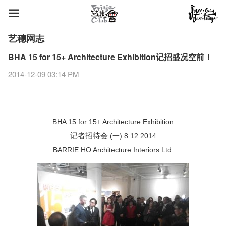
艺穗网志
BHA 15 for 15+ Architecture Exhibition记招盛况空前！
2014-12-09 03:14 PM
BHA 15 for 15+ Architecture Exhibition
记者招待会
(一) 8.12.2014
BARRIE HO Architecture Interiors Ltd.