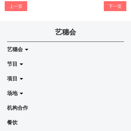
冰​窖之Pasta再次登场！
艺术家沙龙 — 洪志仑 (韩国)
摄影廊变身Colette's Bar 12:00-00:00
上一页
下一页
24-11-2014
29-10-2014
17-02-2014
十年，一瞬……
冰窖今天起有all-day breakfasts了!
Colette's (2014年1月20日隆重开幕)
22-11-2014
02-09-2014
20-01-2014
艺穗会
「好想艺术」x S2 (S square) A cappella
加入我们吧!
21-11-2014
19-08-2014
艺穗会
首席酿酒师 Didier Mariotti 来访 Circa 1913！
得奖者出炉了!
18-11-2014
13-08-2014
节目
关于艺穗会
秋千上相聚！
「照亮香港在槟城」之POP UP有奖问答游戏!
17-11-2014
项目
05-08-2014
艺穗会的演化
拉阔
欸，她是谁？！
The Fringe Club upholds and supports what the arts stand for
场地
使命与宗旨
展览
Jazz-Go-Central, Jazz-Go-Fringe
12-11-2014
02-07-2014
机构合作
《蜕变．飞翔 2 》舞者演出大胆，舞出自由！
Spotlight Hong Kong in Penang
艺穗会架构
演出
LPL
陈丽玲划廊
07-11-2014
19-06-2014
餐饮
档案库
活动
2015-16 艺术场地资助计划
奶库
忙里偷閒之下午茶时间！
艺穗会五月节目之分享会 @ Fringe Circa 1913
05-11-2014
15-05-2014