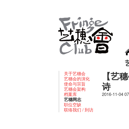
【艺穗
关于艺穗会
艺穗会的演化
诗
使命与宗旨
艺穗会架构
档案库
2016-11-04 0
艺穗网志
职位空缺
联络我们 / 到访