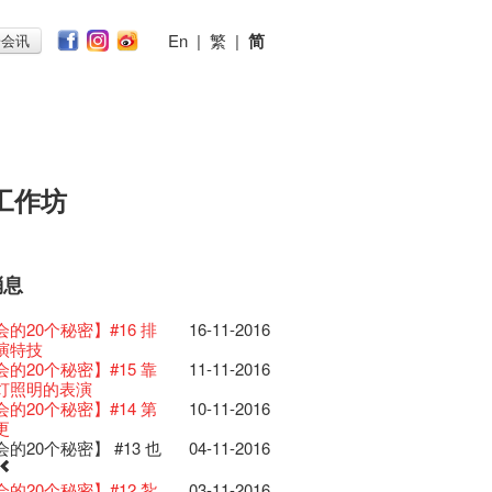
En
|
繁
|
简
子会讯
工作坊
消息
026
11-12-2025
 Lunch @Dairy
07-12-2020
椒小故事 Part 1
17-03-2020
ED
23-05-2019
te现已重开
19-12-2018
 : 艺穗会的故事
22-03-2018
@艺穗会
01-11-2017
首
24-07-2017
仝人敬贺各位：丁酉年
24-01-2017
节2025》记者招待会
的20个秘密】#16 排
30-12-2024
16-11-2016
rvive!
06-08-2020
放至二月二日
28-01-2020
II 大派对：尘世乐园
15-04-2019
台湾陶艺名家展 ︰ 李贤
18-12-2018
 : 艺穗会的故事
20-03-2018
 · 艺穗会 · 有啲野
26-10-2017
 *MICFR tonight at
23-07-2017
吉！🍊
揭开新篇章
演特技
28-12-2023
刻版 1983 LOGO
03-08-2020
仝人・鼠年共勉
24-01-2020
大楼复修工程完成庆祝
11-04-2019
杰‧赖孝哲 展览
 : 艺穗会的故事
19-03-2018
E RECRUITING!
19-10-2017
 设于艺穗会之快达票售票
28-12-2016
乐系列: Opera
的20个秘密】#15 靠
04-07-2023
11-11-2016
安，新年快乐！
24-12-2019
D!
04-09-2018
ow photo shoot with
02-03-2018
Venue for Hire
29-09-2017
redit: John Fung
14-07-2017
017年1月14日(六)后结束营运
ey | 艺穗会 x 香港大歌剧院
灯照明的表演
原生蜂蜜 — 买第二件半
22-07-2020
教材套
30-11-2019
II 大派对：尘世乐园
09-04-2019
GE Party @ The Fringe
24-08-2018
han!
22-09-2017
 Youssef是一个谐星、演
02-06-2017
的圣诞礼"密"】#2 前
16-12-2016
lt Cafe is now OPEN!
的20个秘密】#14 第
20-09-2022
10-11-2016
】
D!
17-09-2019
II 大派对：尘世乐园
01-04-2019
代大派对@艺穗会
21-08-2018
nge Club Gallery is now
27-02-2018
！】
01-09-2017
21-09-2017
作家以及即兴演出者。她通过那些极
密
 Fringe Pop-Up Collaboration
更
 ——【京都直送宇治茶
30-06-2020
台的拆除
13-08-2019
 x 香港法国文化协会
25-03-2019
E Party - Blind Bird
07-08-2018
e in the Art Basel period of March 29
时如实观照自己，严谨
22-08-2017
力和特色的喜剧演出营造出了一个温
借组合 - 更精彩的艺术
13-12-2016
物
的20个秘密】 #13 也
09-06-2022
04-11-2016
有限 🍵 冰库有售及可网上落单】
士走了
02-07-2019
31-07-2019
ide of Paradise 爵士大派
11-03-2019
t!
018.
不拘泥于形式或盲从权威。」
人的美好世界，你会不由自主地爱上
活！
0周年展览 — 回忆及
13-01-2022
 ——【京都直送宇治茶
29-06-2020
由
17-06-2019
会 – 盲鸟优惠！
Full time or Part time
03-05-2018
新的艺穗会，大家快来
21-02-2018
哥架生房碰上艺穗会】
16-08-2017
的她！
的圣诞礼"密"】#1 甚
08-12-2016
品征集
有限 🍵 冰库有售及可网上落单】
的20个秘密】#12 紮
03-11-2016