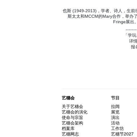
也斯 (1949-2013)，学者、诗人，生前
斯太太和MCCM的Mary合作，举
Fringe展出
-------
「学玩
详
报
艺穗会
节目
关于艺穗会
拉阔
艺穗会的演化
展览
使命与宗旨
演出
艺穗会架构
活动
档案库
工作坊
艺穗网志
艺穗节2027