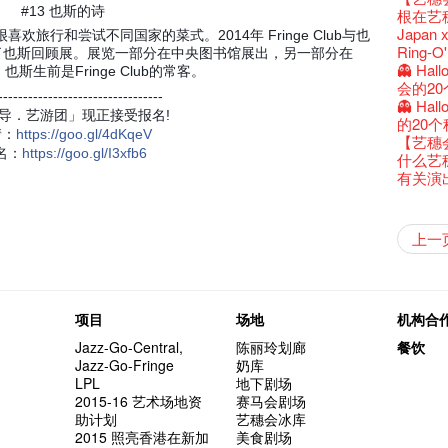
还未太
Bartend
参观啦
艺穗会
Colette
么是最
#13 也斯的诗
古宅里
演出期
根在艺
新年快乐
【艺穗五月
【招募
Metrop
drinks 
【艺穗会
古宅里的
4月21
Japan x
很喜欢旅行和尝试不同国家的菜式。2014年 Fringe Club与也
青菜沙律
WANT
《她和
艺穗会
🕵【
奶库推
暂时关
Ring-O'
办了也斯回顾展。展览一部分在中央图书馆展出，另一部分在
Pop-up
篇
一分钟
【艺穗会
我们的辣
👻 Hal
。也斯生前是Fringe Club的常客。
观赏《
们一生
厨Joe
会的20个
意事项
---------------------------------
Sold Ou
【艺穗会
👻 Hal
Wanted! 
导．艺游团」现正接受报名!
C.J.Hen
食午餐
的20个
Bartend
聘请:
情
：
https
://goo.gl/4dKqeV
艺穗会的
【艺穗会
''Happin
名：
https
://goo.gl/I3xfb6
多级楼
什么艺
place, b
有关演
but thi
【艺穗会
第二场
「与传奇
不平淡想
Pepe
「百变素食
山外山
艺穗会
新年新
什么艺穗
与冰冰、
成！
冰​窖之
"Enjoy 
艺术家沙
Fung
摄影廊变身
2015
素食午
山外山
要吃一
上一
十筑香
10月15
啡！
艺穗会
十年，
裸对话
冰窖今天起
Listen
12:00-0
百年未
五月方
Floatin
「在艺
Bay在
常踊跃
BHA 15 
密系。
「好想艺术
取得了
breakf
Hizaka
Colet
艺穗会
两位艺术
Hok Shi
音乐家
Step Up
【艺穗会
Exhib
艺穗会
A cappe
售罄，
加入我
客席策展人
开幕)
2015
上的新
「山外
正
小交响乐
牛奶公
Secret
秘密就
首席酿酒师 
名。
得奖者
"Thank y
下午茶
Benn
个展开
东南亚
餐:D
【艺穗会
来跟P
艺穗会
Circa 
「给他国
「照亮
项目
场地
机构合
these m
Arts Adm
术》访
笑翻天
刘智伦
找到自
登登登
食得健康 
计划」
秋千上
剧做出
UP有奖
years.."
Comedi
Macb
Glor
理妥善
Jazz-Go-Central,
陈丽玲划廊
餐饮
谢谢您的
啦！
冰窖变身
的准导
欸，她
墨尔本
The Fri
三只手的
RTHK's
艺术家
多姿多
「闹市
Jazz-Go-Fringe
奶库
荣获「
👏🏻F
Being F
愿望🎊
《蜕变
2016年
support
2月5日
喜气洋
北烈风
「你是
「美人
LPL
地下剧场
奖
🎈
Fringe 
一连四次的
胆，舞
在摄影
Spotlig
*Col
普世欢
挂起乙
「一睡
方！」
2015-16 艺术场地资
赛马会剧场
“Artists
🕵【
冰窖午
且结束
忙里偷
品味艺
艺穗会
公开招聘
八周年 
Photogr
艺术家
Benefi
助计划
艺穗会冰库
fringe 
【艺穗会
想知道
谂好今
工作假
暂停开
Fringe 
热情满
艺术公社
Elaine L
跟大家
会@划
2015 照亮香港在新加
美食剧场
与义工
+ Peop
实习生
未？一于黎
探索「
艺穗默剧
你能告
图利古