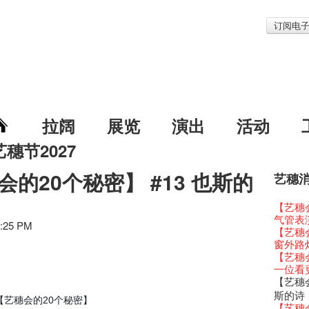
订阅电
拉阔
展览
演出
活动
艺穗节2027
会的20个秘密】 #13 也斯的
艺穗
艺穗节2
Veggie
我们的辣
WANT
Colet
格外地创
晒艺术
情诗一
艺穗会
《艺穗
【艺穗会
We'll Su
暂停开
爵士时代
陶‧茗 
格外地创
🎃万圣节
Notice:
新春大
艺穗会
气管表
艺穗会复
艺穗会
艺穗会
治‧翁士
7:25 PM
格外地创
WE AR
7pm*
注意:
艺穗会室
【艺穗会
TEE
圣诞平
仪式
WANTE
Aftersh
Fringe 
Photo c
处将于2
Odyss
窗外路
【德国
爵士乐
爵士时代
JAZZ A
Sony C
招聘
Susie
【艺穗会
The Vau
【艺穗会
价 🍯 
WANTE
爵士时代
爵士时
the Fri
【招募
员、剧
世的秘
Feste x
一位看
玉露篇
票房柜
艺穗会
JAZZ AG
availabl
「创作
具创造
全新会
艺穗好
【艺穗会
✈ 数量
那位女
This S
Discoun
– 31, 2
对待，
暖又迷
文化生
艺穗会4
煎茶篇
斯的诗
走向自
对@艺穗
Wanted! 
焕然一
【艺穗会的20个秘密】
【当昌
舞台上
【艺穗会
艺术作
✈数量
【艺穗会