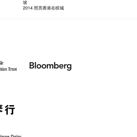
次会议
Benn
Gloria 
Colett
坡
第三场
艺穗会
Lee
演
风欲静
试过冰
2015
爱这片绿
2014 照亮香港在槟城
【艺穗会
第二次
舞蹈家 -
诚意聘
设计艺穗
8月2
【艺穗会
第一次
穗会名
号再裸
与传奇
inge Dairy