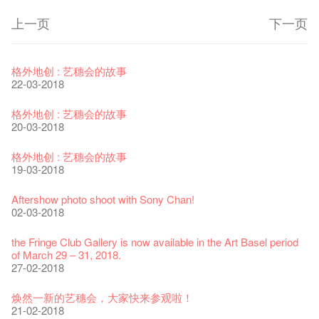
上一页
下一页
艺穗节2026
Veggie Lunch @Dairy
我们的辣椒小故事 Part 1
WANTED
Colette现已重开
格外地创 : 艺穗会的故事
11-12-2025
07-12-2020
17-03-2020
23-05-2019
19-12-2018
22-03-2018
《艺穗节2025》记者招待会
We'll Survive!
暂停开放至二月二日
爵士时代II 大派对：尘世乐园
陶‧茗 台湾陶艺名家展 ︰ 李贤治‧翁士杰‧赖孝哲 展览
格外地创 : 艺穗会的故事
30-12-2024
06-08-2020
28-01-2020
15-04-2019
18-12-2018
20-03-2018
艺穗会揭开新篇章
艺穗会复刻版 1983 LOGO TEE
艺穗会仝人・鼠年共勉
艺穗会大楼复修工程完成庆祝仪式
WANTED!
格外地创 : 艺穗会的故事
28-12-2023
03-08-2020
24-01-2020
11-04-2019
04-09-2018
19-03-2018
艺穗会室乐系列: Opera Odyssey | 艺穗会 x 香港大歌剧院
【德国原生蜂蜜 — 买第二件半价 🍯 】
圣诞平安，新年快乐！
爵士时代II 大派对：尘世乐园
JAZZ AGE Party @ The Fringe
Aftershow photo shoot with Sony Chan!
04-07-2023
22-07-2020
24-12-2019
09-04-2019
24-08-2018
02-03-2018
The Vault Cafe is now OPEN! Feste x Fringe Pop-Up
玉露篇 ——【京都直送宇治茶 ✈ 数量有限 🍵 冰库有售及可网
爵士乐教材套
爵士时代II 大派对：尘世乐园
爵士时代大派对@艺穗会
the Fringe Club Gallery is now available in the Art Basel period
Collaboration
上落单】
30-11-2019
01-04-2019
21-08-2018
of March 29 – 31, 2018.
20-09-2022
30-06-2020
27-02-2018
WANTED!
艺穗会 x 香港法国文化协会
JAZZ AGE Party - Blind Bird Discount!
艺穗好物
煎茶篇 ——【京都直送宇治茶✈数量有限 🍵 冰库有售及可网上
17-09-2019
25-03-2019
07-08-2018
焕然一新的艺穗会，大家快来参观啦！
09-06-2022
落单】
21-02-2018
29-06-2020