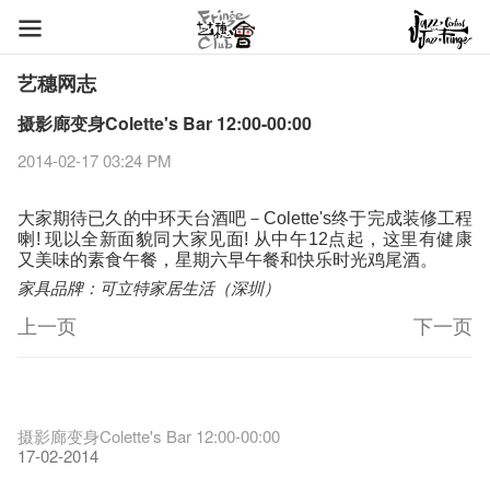
艺穗网志
摄影廊变身Colette's Bar 12:00-00:00
2014-02-17 03:24 PM
大家期待已久的中环天台酒吧－Colette's终于完成装修工程
现以全新面貌同大家见面
这里有健康
喇!
!
从中午12点起，
又美味的素食午餐，星期六早午餐和快乐时光鸡尾酒。
家具品牌：可立特家居生活（深圳）
上一页
下一页
艺穗节2026
Veggie Lunch @Dairy
我们的辣椒小故事 Part 1
WANTED
Colette现已重开
格外地创 : 艺穗会的故事
晒艺术@艺穗会
情诗一首
艺穗会仝人敬贺各位：丁酉年新春大吉！🍊
11-12-2025
【艺穗会的20个秘密】#16 排气管表演特技
07-12-2020
【艺穗会的20个秘密】#08 为什么艺穗会的艺术酒吧名为
17-03-2020
第二场艺穗会导赏员工作坊完成！
23-05-2019
「与传奇赤裸对话」KJ Tee
19-12-2018
不平淡想平淡的艺术家 - David Fung
22-03-2018
Pepe-san的猫咪艺术节
01-11-2017
「百变素食」- Colette's 自助素食午餐
24-07-2017
山外山开幕！
24-01-2017
艺穗会—星期日的好去处!
16-11-2016
新年新景象:D
Colette’s?
与冰冰、Benny一起品嚐咖啡！
26-09-2016
冰​窖之Pasta再次登场！
08-07-2016
艺术家沙龙 — 洪志仑 (韩国)
22-02-2016
摄影廊变身Colette's Bar 12:00-00:00
27-11-2015
18-05-2015
11-03-2015
03-02-2015
06-01-2015
19-10-2016
10-12-2014
24-11-2014
《艺穗节2025》记者招待会
29-10-2014
We'll Survive!
17-02-2014
暂停开放至二月二日
爵士时代II 大派对：尘世乐园
陶‧茗 台湾陶艺名家展 ︰ 李贤治‧翁士杰‧赖孝哲 展览
格外地创 : 艺穗会的故事
🎃万圣节 · 艺穗会 · 有啲野
Notice: *MICFR tonight at 7pm*
注意: 设于艺穗会之快达票售票处将于2017年1月14日(六)后结
30-12-2024
【艺穗会的20个秘密】#15 靠窗外路灯照明的表演
06-08-2020
28-01-2020
艺穗会的20个秘密：第二个秘密系。。。。。。
15-04-2019
"Enjoy Life" KJ | 23.07.2016 赤裸对话
18-12-2018
Listen Up! 的主办人 - Koya Hizakasu
20-03-2018
2015-16 艺术场地资助计划
26-10-2017
五月方圆展览 - 快乐布展日！
23-07-2017
山外山展览要开幕了！