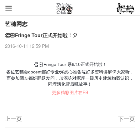
艺穗网志
👏🏻Fringe Tour正式开始啦！🎈
2016-10-11 12:59 PM
Fringe
Tour 系8/10正式开始啦！
👏🏻
各位艺穗会docent都好专业
悉心准备咗好多资料讲解俾大家听，
🤓
而参加团友都好踊跃发问，加深咗对呢座一级历史建筑物嘅认识，
同埋活化背后嘅故事！
更多精彩图片在FB
上一页
下一页
艺穗节2026
Veggie Lunch @Dairy
我们的辣椒小故事 Part 1
WANTED
Colette现已重开
格外地创 : 艺穗会的故事