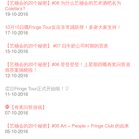
晒艺术@艺穗会
情诗一首
艺穗会仝人敬贺各位：丁酉年新春大吉！🍊
11-12-2025
【艺穗会的20个秘密】#16 排气管表演特技
07-12-2020
【艺穗会的20个秘密】#08 为什么艺穗会的艺术酒吧名为
17-03-2020
23-05-2019
19-12-2018
22-03-2018
01-11-2017
24-07-2017
24-01-2017
16-11-2016
Colette’s?
19-10-2016
《艺穗节2025》记者招待会
We'll Survive!
暂停开放至二月二日
爵士时代II 大派对：尘世乐园
陶‧茗 台湾陶艺名家展 ︰ 李贤治‧翁士杰‧赖孝哲 展览
格外地创 : 艺穗会的故事
🎃万圣节 · 艺穗会 · 有啲野
Notice: *MICFR tonight at 7pm*
注意: 设于艺穗会之快达票售票处将于2017年1月14日(六)后结
30-12-2024
【艺穗会的20个秘密】#15 靠窗外路灯照明的表演
06-08-2020
28-01-2020
15-04-2019
18-12-2018
20-03-2018
26-10-2017
23-07-2017
束营运
11-11-2016
10月15日嘅Fringe Tour反应非常踊跃呀！多谢大家支持！
28-12-2016
17-10-2016
艺穗会揭开新篇章
艺穗会复刻版 1983 LOGO TEE
艺穗会仝人・鼠年共勉
艺穗会大楼复修工程完成庆祝仪式
WANTED!
格外地创 : 艺穗会的故事
WE ARE RECRUITING!
Photo credit: John Fung
28-12-2023
【艺穗会的20个秘密】#14 第一位看更
03-08-2020
24-01-2020
11-04-2019
04-09-2018
19-03-2018
19-10-2017
14-07-2017
【艺穗会的圣诞礼"密"】#2 前世的秘密
10-11-2016
【艺穗会的20个秘密】 #07 旧牛奶公司时期的苦差
16-12-2016
15-10-2016
艺穗会室乐系列: Opera Odyssey | 艺穗会 x 香港大歌剧院
【德国原生蜂蜜 — 买第二件半价 🍯 】
圣诞平安，新年快乐！
爵士时代II 大派对：尘世乐园
JAZZ AGE Party @ The Fringe
Aftershow photo shoot with Sony Chan!
Fringe Venue for Hire
Susie Youssef是一个谐星、演员、剧作家以及即兴演出者。她
04-07-2023
【艺穗会的20个秘密】 #13 也斯的诗
22-07-2020
24-12-2019
09-04-2019
24-08-2018
02-03-2018
29-09-2017
通过那些极具创造力和特色的喜剧演出营造出了一个温暖又迷
全新会借组合 - 更精彩的艺术文化生活！
04-11-2016
【艺穗会的20个秘密】#06 登登登登！上星期四嘅有奖问答游
人的美好世界，你会不由自主地爱上舞台上的她！
13-12-2016
戏答案揭晓啦！
The Vault Cafe is now OPEN! Feste x Fringe Pop-Up
玉露篇 ——【京都直送宇治茶 ✈ 数量有限 🍵 冰库有售及可网
爵士乐教材套
爵士时代II 大派对：尘世乐园
爵士时代大派对@艺穗会
02-06-2017
the Fringe Club Gallery is now available in the Art Basel period
招聘
12-10-2016
Collaboration
【艺穗会的20个秘密】#12 紮根在艺穗会的榕树与强顽野草🌱
上落单】
30-11-2019
01-04-2019
21-08-2018
of March 29 – 31, 2018.
22-09-2017
【艺穗会的圣诞礼"密"】#1 甚么是最佳的圣诞礼物?
20-09-2022
03-11-2016
30-06-2020
27-02-2018
Colette's Artbar happy hour drinks from $30
08-12-2016
👏🏻Fringe Tour正式开始啦！🎈
WANTED!
艺穗会 x 香港法国文化协会
JAZZ AGE Party - Blind Bird Discount!
17-05-2017
21-09-2017
11-10-2016
艺穗好物
Japan x Hong Kong: Ring-A-Ring-O' Rosie
煎茶篇 ——【京都直送宇治茶✈数量有限 🍵 冰库有售及可网上
17-09-2019
25-03-2019
07-08-2018
焕然一新的艺穗会，大家快来参观啦！
【艺穗会的20个秘密】#20
09-06-2022
01-11-2016
落单】
21-02-2018
艺穗会餐饮招聘
02-12-2016
【招募！】
29-06-2020
🕵【有奖问答游戏】
票房柜台的拆除
This Side of Paradise 爵士大派对@艺穗会 – 盲鸟优惠！
Wanted! Full time or Part time Bartender
10-04-2017
01-09-2017
07-10-2016
艺穗会40周年展览 — 回忆及艺术作品征集
👻 Halloween Special 🎃【艺穗会的20个秘密】#11 Circa1913
13-08-2019
11-03-2019
03-05-2018
【招募!】艺穗会导赏员
🕵【有奖问答游戏】又黎喇！
13-01-2022
鬼故
演出期间须佩戴口罩
12-01-2018
一分钟的见闻，足以影响孩子们一生的看法。
29-11-2016
「创作时如实观照自己，严谨对待，不拘泥于形式或盲从权
28-10-2016
22-06-2020
【艺穗会的20个秘密】#05 Art + People = Fringe Club 的由来
31-07-2019
还未太迟
【艺穗五月·Fringe May】
01-04-2017
威。」
05-10-2016
古宅里的下午茶
13-02-2019
24-04-2018
《她和他的时间之流》- 现场篇
22-08-2017
【艺穗会的20个秘密】#19 主厨Joe的故事
14-12-2021
👻 Halloween Special【艺穗会的20个秘密】#10 关于更衣室的
4月21日(星期二)重新开放