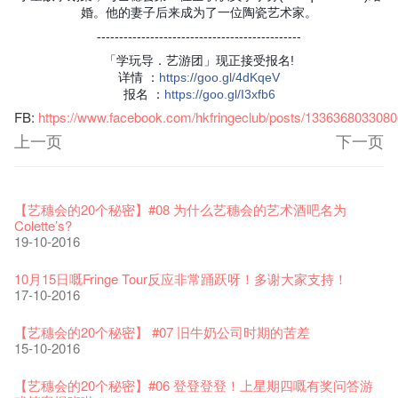
婚。他的妻子后来成为了一位陶瓷艺术家。
----------------------------------------------
「学玩导．艺游团」现正接受报名!
详情
：
https
://goo.gl/4dKqeV
报名
：
https
://goo.gl/I3xfb6
FB:
https://www.facebook.com/hkfringeclub/posts/133636803308
上一页
下一页
艺穗节2026
Veggie Lunch @Dairy
我们的辣椒小故事 Part 1
WANTED
Colette现已重开
格外地创 : 艺穗会的故事
晒艺术@艺穗会
情诗一首
艺穗会仝人敬贺各位：丁酉年新春大吉！🍊
11-12-2025
【艺穗会的20个秘密】#16 排气管表演特技
07-12-2020
【艺穗会的20个秘密】#08 为什么艺穗会的艺术酒吧名为
17-03-2020
23-05-2019
19-12-2018
22-03-2018
01-11-2017
24-07-2017
24-01-2017
16-11-2016
Colette’s?
19-10-2016
《艺穗节2025》记者招待会
We'll Survive!
暂停开放至二月二日
爵士时代II 大派对：尘世乐园
陶‧茗 台湾陶艺名家展 ︰ 李贤治‧翁士杰‧赖孝哲 展览
格外地创 : 艺穗会的故事
🎃万圣节 · 艺穗会 · 有啲野
Notice: *MICFR tonight at 7pm*
注意: 设于艺穗会之快达票售票处将于2017年1月14日(六)后结
30-12-2024
【艺穗会的20个秘密】#15 靠窗外路灯照明的表演
06-08-2020
28-01-2020
15-04-2019
18-12-2018
20-03-2018
26-10-2017
23-07-2017
束营运
11-11-2016
10月15日嘅Fringe Tour反应非常踊跃呀！多谢大家支持！
28-12-2016
17-10-2016
艺穗会揭开新篇章
艺穗会复刻版 1983 LOGO TEE
艺穗会仝人・鼠年共勉
艺穗会大楼复修工程完成庆祝仪式
WANTED!
格外地创 : 艺穗会的故事
WE ARE RECRUITING!
Photo credit: John Fung
28-12-2023
【艺穗会的20个秘密】#14 第一位看更
03-08-2020
24-01-2020
11-04-2019
04-09-2018
19-03-2018
19-10-2017
14-07-2017
【艺穗会的圣诞礼"密"】#2 前世的秘密
10-11-2016
【艺穗会的20个秘密】 #07 旧牛奶公司时期的苦差
16-12-2016
15-10-2016
艺穗会室乐系列: Opera Odyssey | 艺穗会 x 香港大歌剧院
【德国原生蜂蜜 — 买第二件半价 🍯 】
圣诞平安，新年快乐！
爵士时代II 大派对：尘世乐园
JAZZ AGE Party @ The Fringe
Aftershow photo shoot with Sony Chan!
Fringe Venue for Hire
Susie Youssef是一个谐星、演员、剧作家以及即兴演出者。她
04-07-2023
【艺穗会的20个秘密】 #13 也斯的诗
22-07-2020
24-12-2019
09-04-2019
24-08-2018
02-03-2018
29-09-2017
通过那些极具创造力和特色的喜剧演出营造出了一个温暖又迷
全新会借组合 - 更精彩的艺术文化生活！
04-11-2016
【艺穗会的20个秘密】#06 登登登登！上星期四嘅有奖问答游
人的美好世界，你会不由自主地爱上舞台上的她！
13-12-2016