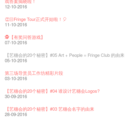
戏答案揭晓啦！
The Vault Cafe is now OPEN! Feste x Fringe Pop-Up
玉露篇 ——【京都直送宇治茶 ✈ 数量有限 🍵 冰库有售及可网
爵士乐教材套
爵士时代II 大派对：尘世乐园
爵士时代大派对@艺穗会
02-06-2017
the Fringe Club Gallery is now available in the Art Basel period
招聘
12-10-2016
Collaboration
【艺穗会的20个秘密】#12 紮根在艺穗会的榕树与强顽野草🌱
上落单】
30-11-2019
01-04-2019
21-08-2018
of March 29 – 31, 2018.
22-09-2017
【艺穗会的圣诞礼"密"】#1 甚么是最佳的圣诞礼物?
20-09-2022
03-11-2016
30-06-2020
27-02-2018
Colette's Artbar happy hour drinks from $30
08-12-2016
👏🏻Fringe Tour正式开始啦！🎈
WANTED!
艺穗会 x 香港法国文化协会
JAZZ AGE Party - Blind Bird Discount!
17-05-2017
21-09-2017
11-10-2016
艺穗好物
Japan x Hong Kong: Ring-A-Ring-O' Rosie
煎茶篇 ——【京都直送宇治茶✈数量有限 🍵 冰库有售及可网上
17-09-2019
25-03-2019
07-08-2018
焕然一新的艺穗会，大家快来参观啦！
【艺穗会的20个秘密】#20
09-06-2022
01-11-2016
落单】
21-02-2018
艺穗会餐饮招聘
02-12-2016
【招募！】
29-06-2020
🕵【有奖问答游戏】
票房柜台的拆除
This Side of Paradise 爵士大派对@艺穗会 – 盲鸟优惠！
Wanted! Full time or Part time Bartender
10-04-2017
01-09-2017
07-10-2016
艺穗会40周年展览 — 回忆及艺术作品征集
👻 Halloween Special 🎃【艺穗会的20个秘密】#11 Circa1913
13-08-2019
11-03-2019
03-05-2018
【招募!】艺穗会导赏员
🕵【有奖问答游戏】又黎喇！
13-01-2022
鬼故
演出期间须佩戴口罩
12-01-2018
一分钟的见闻，足以影响孩子们一生的看法。
29-11-2016
「创作时如实观照自己，严谨对待，不拘泥于形式或盲从权
28-10-2016
22-06-2020
【艺穗会的20个秘密】#05 Art + People = Fringe Club 的由来
31-07-2019
还未太迟
【艺穗五月·Fringe May】
01-04-2017
威。」
05-10-2016
古宅里的下午茶
13-02-2019
24-04-2018
《她和他的时间之流》- 现场篇
22-08-2017
【艺穗会的20个秘密】#19 主厨Joe的故事
14-12-2021
👻 Halloween Special【艺穗会的20个秘密】#10 关于更衣室的
4月21日(星期二)重新开放
那位女士走了
26-11-2017
Sold Out In 7 Minutes! C.J.Hendry @ the Fringe
25-11-2016
鬼传闻
16-04-2020
第三场导赏员工作坊精彩片段
02-07-2019
新年快乐 | 农历新年开放时间
WANTED - 项目统筹
21-03-2017
【当昌哥架生房碰上艺穗会】
27-10-2016
03-10-2016
古宅里的下午茶 - 初冲
04-02-2019
12-04-2018
观赏《她和他的时间之流》注意事项
16-08-2017
【艺穗会的20个秘密】 #18 素食午餐的历史由来
09-07-2021
暂时关闭作深层清洁和静修
走向自由
24-11-2017
聘请: 艺穗会艺术行政实习生
22-11-2016
【艺穗会的20个秘密】 #09 为什么艺穗会的划廊叫陈丽玲划
03-04-2020
【艺穗会的20个秘密】#04 谁设计艺穗会Logos?
17-06-2019
青菜沙律 - 也斯
Pop-up Symphonic Artbar
07-03-2017
艺穗会—借来的时间 - Metropop
廊？
30-09-2016
奶库推出日式午餐
23-01-2019
02-04-2018
Wanted! Full time or Part time Bartender
14-08-2017
24-10-2016
艺穗会的20个秘密】#17 有几多级楼梯？
05-03-2021
我们的辣椒小故事 Part 2
02-11-2017
''Happiness, not in another place, but in this place; not for
18-11-2016
23-03-2020
【艺穗会的20个秘密】#03 艺穗会名字的由来
another hour, but this hour." Walt Whitma
有关演出取消
28-09-2016
21-02-2017
21-10-2016
第二场艺穗会导赏员工作坊完成！
「与传奇赤裸对话」KJ Tee
不平淡想平淡的艺术家 - David Fung
Pepe-san的猫咪艺术节
「百变素食」- Colette's 自助素食午餐
山外山开幕！
艺穗会—星期日的好去处!