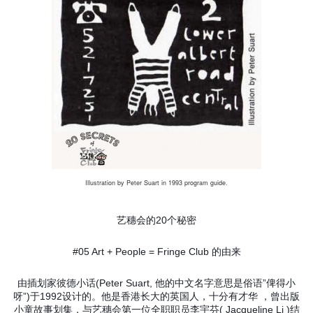
Illustration by Peter Suart in 1993 program guide.
艺穗会的20个秘密
#05 Art + People = Fringe Club 的由来
由插划家彼德小话(Peter Suart, 他的中文名字意思是俗语”俾得小
呀”)于1992设计的。他是香港长大的英国人，十分有才华 ，曾出版
小童故事划集，与艺穗会第一位全职职员李宇芬( Jacqueline Li )结