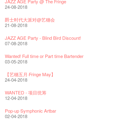
圣诞平安，新年快乐！
爵士时代II 大派对：尘世乐园
JAZZ AGE Party @ The Fringe
04-07-2023
22-07-2020
24-12-2019
09-04-2019
24-08-2018
The Vault Cafe is now OPEN! Feste x Fringe Pop-Up
玉露篇 ——【京都直送宇治茶 ✈ 数量有限 🍵 冰库有售及可网
爵士乐教材套
爵士时代II 大派对：尘世乐园
爵士时代大派对@艺穗会
Collaboration
上落单】
30-11-2019
01-04-2019
21-08-2018
20-09-2022
30-06-2020
WANTED!
艺穗会 x 香港法国文化协会
JAZZ AGE Party - Blind Bird Discount!
艺穗好物
煎茶篇 ——【京都直送宇治茶✈数量有限 🍵 冰库有售及可网上
17-09-2019
25-03-2019
07-08-2018
09-06-2022
落单】
29-06-2020
票房柜台的拆除
This Side of Paradise 爵士大派对@艺穗会 – 盲鸟优惠！
Wanted! Full time or Part time Bartender
艺穗会40周年展览 — 回忆及艺术作品征集
13-08-2019
11-03-2019
03-05-2018
13-01-2022
演出期间须佩戴口罩
22-06-2020
31-07-2019
还未太迟
【艺穗五月·Fringe May】
古宅里的下午茶
13-02-2019
24-04-2018
14-12-2021
4月21日(星期二)重新开放
那位女士走了
16-04-2020
02-07-2019
新年快乐 | 农历新年开放时间
WANTED - 项目统筹
古宅里的下午茶 - 初冲
04-02-2019
12-04-2018
09-07-2021
暂时关闭作深层清洁和静修
走向自由
03-04-2020
17-06-2019
青菜沙律 - 也斯
Pop-up Symphonic Artbar
奶库推出日式午餐
23-01-2019
02-04-2018
05-03-2021
我们的辣椒小故事 Part 2
23-03-2020
格外地创 : 艺穗会的故事
晒艺术@艺穗会
情诗一首
艺穗会仝人敬贺各位：丁酉年新春大吉！🍊
【艺穗会的20个秘密】#16 排气管表演特技
【艺穗会的20个秘密】#08 为什么艺穗会的艺术酒吧名为
第二场艺穗会导赏员工作坊完成！