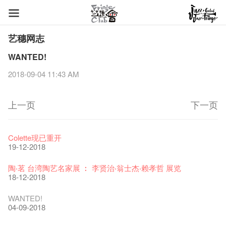
艺穗网志
WANTED!
2018-09-04 11:43 AM
上一页
下一页
艺穗节2026
Veggie Lunch @Dairy
我们的辣椒小故事 Part 1
WANTED
Colette现已重开
11-12-2025
07-12-2020
17-03-2020
23-05-2019
19-12-2018
《艺穗节2025》记者招待会
We'll Survive!
暂停开放至二月二日
爵士时代II 大派对：尘世乐园
陶‧茗 台湾陶艺名家展 ︰ 李贤治‧翁士杰‧赖孝哲 展览
30-12-2024
06-08-2020
28-01-2020
15-04-2019
18-12-2018
艺穗会揭开新篇章
艺穗会复刻版 1983 LOGO TEE
艺穗会仝人・鼠年共勉
艺穗会大楼复修工程完成庆祝仪式
WANTED!
28-12-2023
03-08-2020
24-01-2020
11-04-2019
04-09-2018
艺穗会室乐系列: Opera Odyssey | 艺穗会 x 香港大歌剧院
【德国原生蜂蜜 — 买第二件半价 🍯 】