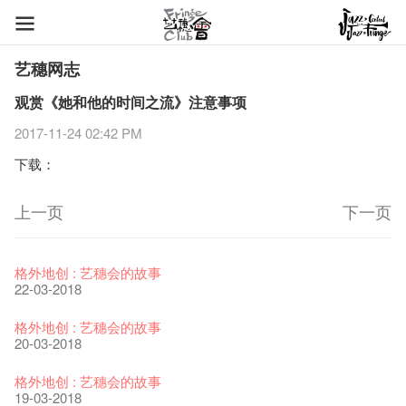
艺穗网志
观赏《她和他的时间之流》注意事项
2017-11-24 02:42 PM
下载：
上一页
下一页
艺穗节2026
Veggie Lunch @Dairy
我们的辣椒小故事 Part 1
WANTED
Colette现已重开
格外地创 : 艺穗会的故事
11-12-2025
07-12-2020
17-03-2020
23-05-2019
19-12-2018
22-03-2018
《艺穗节2025》记者招待会
We'll Survive!
暂停开放至二月二日
爵士时代II 大派对：尘世乐园
陶‧茗 台湾陶艺名家展 ︰ 李贤治‧翁士杰‧赖孝哲 展览
格外地创 : 艺穗会的故事
30-12-2024
06-08-2020
28-01-2020
15-04-2019
18-12-2018
20-03-2018
艺穗会揭开新篇章
艺穗会复刻版 1983 LOGO TEE
艺穗会仝人・鼠年共勉
艺穗会大楼复修工程完成庆祝仪式
WANTED!
格外地创 : 艺穗会的故事
28-12-2023
03-08-2020
24-01-2020
11-04-2019
04-09-2018
19-03-2018