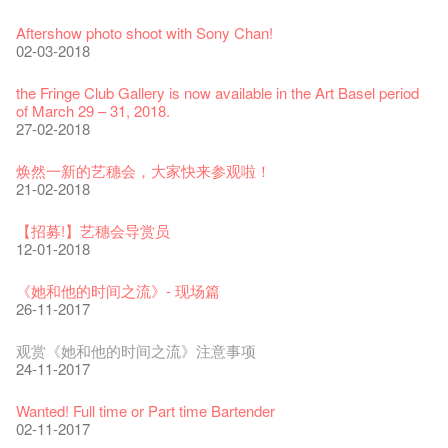
艺穗会室乐系列: Opera Odyssey | 艺穗会 x 香港大歌剧院
【德国原生蜂蜜 — 买第二件半价 🍯 】
圣诞平安，新年快乐！
爵士时代II 大派对：尘世乐园
JAZZ AGE Party @ The Fringe
Aftershow photo shoot with Sony Chan!
04-07-2023
22-07-2020
24-12-2019
09-04-2019
24-08-2018
02-03-2018
The Vault Cafe is now OPEN! Feste x Fringe Pop-Up
玉露篇 ——【京都直送宇治茶 ✈ 数量有限 🍵 冰库有售及可网
爵士乐教材套
爵士时代II 大派对：尘世乐园
爵士时代大派对@艺穗会
the Fringe Club Gallery is now available in the Art Basel period
Collaboration
上落单】
30-11-2019
01-04-2019
21-08-2018
of March 29 – 31, 2018.
20-09-2022
30-06-2020
27-02-2018
WANTED!
艺穗会 x 香港法国文化协会
JAZZ AGE Party - Blind Bird Discount!
艺穗好物
煎茶篇 ——【京都直送宇治茶✈数量有限 🍵 冰库有售及可网上
17-09-2019
25-03-2019
07-08-2018
焕然一新的艺穗会，大家快来参观啦！
09-06-2022
落单】
21-02-2018
29-06-2020
票房柜台的拆除
This Side of Paradise 爵士大派对@艺穗会 – 盲鸟优惠！
Wanted! Full time or Part time Bartender
艺穗会40周年展览 — 回忆及艺术作品征集
13-08-2019
11-03-2019
03-05-2018
【招募!】艺穗会导赏员
13-01-2022
演出期间须佩戴口罩
12-01-2018
22-06-2020
31-07-2019
还未太迟
【艺穗五月·Fringe May】
古宅里的下午茶
13-02-2019
24-04-2018
《她和他的时间之流》- 现场篇
14-12-2021
4月21日(星期二)重新开放
那位女士走了
26-11-2017
16-04-2020
02-07-2019
新年快乐 | 农历新年开放时间
WANTED - 项目统筹
古宅里的下午茶 - 初冲
04-02-2019
12-04-2018
观赏《她和他的时间之流》注意事项
09-07-2021
暂时关闭作深层清洁和静修
走向自由
24-11-2017
03-04-2020
17-06-2019
青菜沙律 - 也斯
Pop-up Symphonic Artbar
奶库推出日式午餐
23-01-2019
02-04-2018
Wanted! Full time or Part time Bartender
05-03-2021
我们的辣椒小故事 Part 2
02-11-2017
23-03-2020