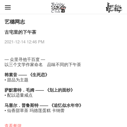
艺穗网志
古宅里的下午茶
2021-12-14 12:46 PM
— 众里寻他千百度 —
以三个文学作家命名 品味不同的下午茶
韩素音 —— 《生死恋》
• 甜品为主题
萨默塞特．毛姆 —— 《划上的面纱》
• 配以适量咸点
马塞尔．普鲁斯特 —— 《追忆似水年华》
• 仙香甜草茶 玛德莲蛋糕 卡纳蕾
查看餐牌