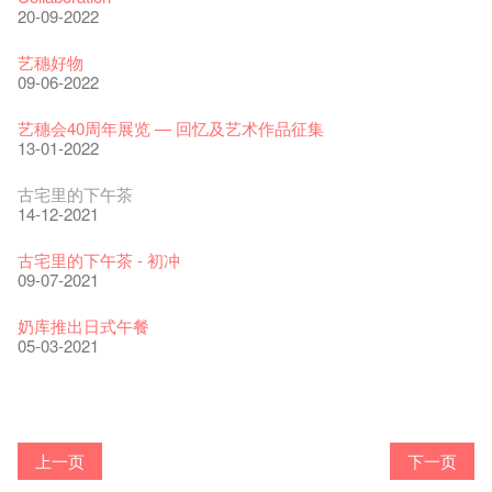
20-09-2022
艺穗好物
09-06-2022
艺穗会40周年展览 — 回忆及艺术作品征集
13-01-2022
古宅里的下午茶
14-12-2021
古宅里的下午茶 - 初冲
09-07-2021
奶库推出日式午餐
05-03-2021
Veggie Lunch @Dairy
我们的辣椒小故事 Part 1
WANTED
Colette现已重开
格外地创 : 艺穗会的故事
晒艺术@艺穗会
情诗一首
艺穗会仝人敬贺各位：丁酉年新春大吉！🍊
【艺穗会的20个秘密】#16 排气管表演特技
07-12-2020
【艺穗会的20个秘密】#08 为什么艺穗会的艺术酒吧名为
17-03-2020
第二场艺穗会导赏员工作坊完成！
23-05-2019
「与传奇赤裸对话」KJ Tee
19-12-2018
不平淡想平淡的艺术家 - David Fung
22-03-2018
Pepe-san的猫咪艺术节
01-11-2017
「百变素食」- Colette's 自助素食午餐
24-07-2017
山外山开幕！
24-01-2017
艺穗会—星期日的好去处!
16-11-2016
新年新景象:D
Colette’s?
与冰冰、Benny一起品嚐咖啡！
26-09-2016
冰​窖之Pasta再次登场！
08-07-2016
艺术家沙龙 — 洪志仑 (韩国)
22-02-2016
摄影廊变身Colette's Bar 12:00-00:00
27-11-2015
18-05-2015
11-03-2015
03-02-2015
06-01-2015
上一页
下一页
19-10-2016
10-12-2014
24-11-2014
29-10-2014
We'll Survive!
17-02-2014
暂停开放至二月二日
爵士时代II 大派对：尘世乐园
陶‧茗 台湾陶艺名家展 ︰ 李贤治‧翁士杰‧赖孝哲 展览
格外地创 : 艺穗会的故事
🎃万圣节 · 艺穗会 · 有啲野
Notice: *MICFR tonight at 7pm*
注意: 设于艺穗会之快达票售票处将于2017年1月14日(六)后结
【艺穗会的20个秘密】#15 靠窗外路灯照明的表演
06-08-2020
28-01-2020
艺穗会的20个秘密：第二个秘密系。。。。。。