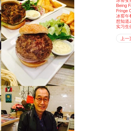
还未太
墨尔本
Bartend
三只手的
参观啦
RTHK's
艺穗会
艺术家
Colette
多姿多
么是最
「闹市
古宅里
根在艺
荣获「
演出期
👏🏻F
愿望🎊
Being F
新年快乐
2016年
【艺穗五月
2月5日
【招募
喜气洋
Metrop
北烈风
drinks 
「你是
【艺穗会
「美人
古宅里的
Japan x
奖
4月21
🎈
一连四次的
Fringe 
青菜沙律
在摄影
WANT
*Col
《她和
普世欢
挂起乙
艺穗会
「一睡
🕵【
方！」
奶库推
Ring-O'
“Artists
暂时关
🕵【
且结束
冰窖午
品味艺
Pop-up
公开招聘
篇
八周年 
Photogr
一分钟
艺术家
【艺穗会
Benefi
👻 Hal
fringe 
我们的辣
【艺穗会
谂好今
想知道
暂停开
热情满
观赏《
艺术公社
Elaine L
们一生
跟大家
厨Joe
会@划
会的20个
与义工
+ Peop
未？一于黎
实习生
艺穗默剧
图利古
意事项
次会议
Benn
Sold Ou
Gloria 
【艺穗会
Colett
👻 Hal
第三场
艺穗会
Lee
风欲静
Wanted! 
试过冰
2015
C.J.Hen
冰​窖之
食午餐
爱这片绿
艺术家沙
的20个
摄影廊变身
【艺穗会
第二次
舞蹈家 -
上一
Bartend
聘请:
十年，
艺穗会的
冰窖今天起
【艺穗会
12:00-0
设计艺穗
8月2
''Happin
「好想艺术
多级楼
breakf
什么艺
Colet
【艺穗会
第一次
place, b
A cappe
加入我
有关演
开幕)
穗会名
号再裸
but thi
首席酿酒师 
得奖者
与传奇
Circa 
「照亮
秋千上
UP有奖
欸，她
The Fri
《蜕变
support
胆，舞
Spotlig
忙里偷
艺穗会
工作假
Fringe 
探索「
你能告
演
诚意聘