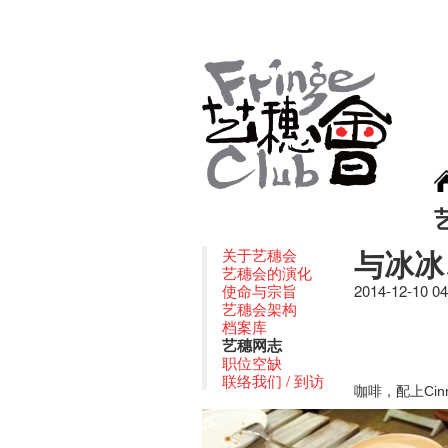
与冰冰
关于艺穗会
艺穗会的演化
使命与宗旨
2014-12-10 0
艺穗会架构
档案库
艺穗网志
职位空缺
联络我们 / 到访
咖啡，配上
Ci