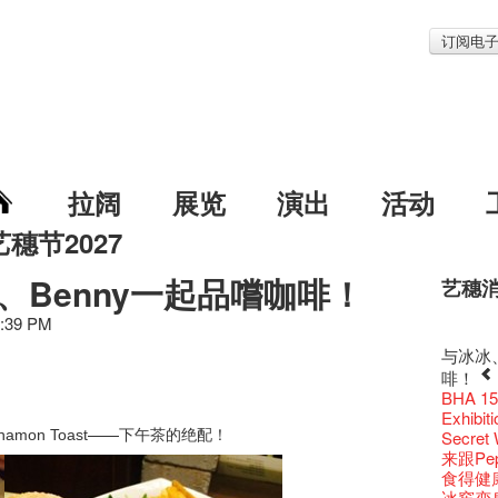
订阅电
拉阔
展览
演出
活动
艺穗节2027
、Benny一起品嚐咖啡！
艺穗
艺穗节2
Veggie
我们的辣
WANT
Colet
4:39 PM
格外地创
晒艺术
情诗一
艺穗会
《艺穗
【艺穗会
We'll Su
【艺穗会
暂停开
第二场
爵士时代
「与传奇
陶‧茗 
不平淡想
格外地创
Pepe
🎃万圣节
「百变素食
Notice:
山外山
新春大
艺穗会
艺穗会
气管表
新年新
艺穗会复
什么艺穗
与冰冰、
艺穗会
成！
艺穗会
"Enjoy 
治‧翁士
Fung
格外地创
2015
WE AR
素食午
7pm*
山外山
注意:
要吃一
艺穗会室
【艺穗会
十筑香
TEE
10月15
圣诞平
艺穗会
啡！
仪式
裸对话
WANTE
Listen
Aftersh
百年未
Fringe 
五月方
Photo c
Floatin
处将于2
「在艺
Odyss
窗外路
Bay在
【德国
常踊跃
爵士乐
密系。
BHA 15 
爵士时代
取得了
JAZZ A
Hizaka
Sony C
艺穗会
招聘
两位艺术
Susie
Hok Shi
【艺穗会
音乐家
The Vau
【艺穗会
Step Up
价 🍯 
【艺穗会
WANTE
艺穗会
Exhib
爵士时代
售罄，
爵士时
客席策展人
the Fri
2015
【招募
上的新
员、剧
「山外
世的秘
正
Feste x
一位看
小交响乐
—​—下午茶的绝配！
玉露篇
牛奶公
nnamon
Toast
票房柜
秘密就
Secret
艺穗会
名。
JAZZ AG
"Thank y
availabl
下午茶
「创作
Benn
具创造
个展开
全新会
东南亚
艺穗好
【艺穗会
餐:D
✈ 数量
【艺穗会
那位女
艺穗会
来跟P
This S
「给他国
Discoun
these m
– 31, 2
Arts Adm
对待，
术》访
暖又迷
笑翻天
文化生
刘智伦
艺穗会4
斯的诗
找到自
煎茶篇
登登登
走向自
计划」
食得健康 
对@艺穗
剧做出
Wanted! 
years.."
焕然一
Comedi
【当昌
Macb
舞台上
Glor
【艺穗会
理妥善
艺术作
【艺穗会
谢谢您的
✈数量
啦！
的准导
冰窖变身