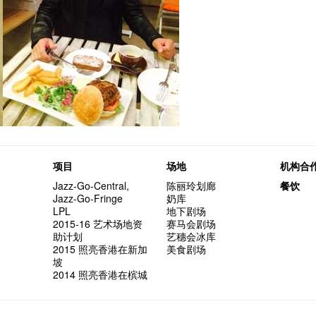
项目
场地
机构合
Jazz-Go-Central,
陈丽玲划廊
餐饮
Jazz-Go-Fringe
奶库
LPL
地下剧场
2015-16 艺术场地资
赛马会剧场
助计划
艺穗会冰库
2015 照亮香港在新加
美食剧场
坡
2014 照亮香港在槟城