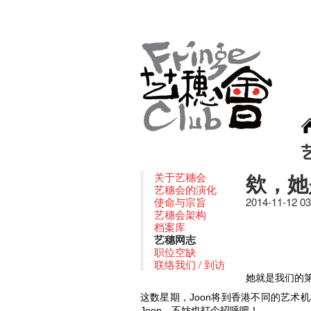
欸，她
关于艺穗会
艺穗会的演化
使命与宗旨
2014-11-12 0
艺穗会架构
档案库
艺穗网志
职位空缺
联络我们 / 到访
她就是我们的第十位A
这数星期，Joon将到香港不同的艺术机构
个
Joon，不妨也打
招呼吧！