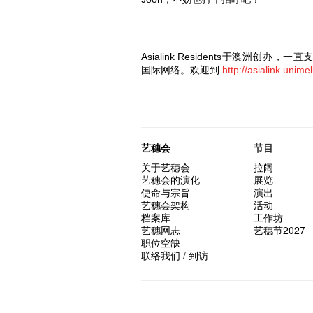
Asialink Reside
nts
于​澳​洲​创​办​，
到
国际网络。欢迎
http://asialink.unime
艺穗会
节目
关于艺穗会
拉阔
艺穗会的演化
展览
使命与宗旨
演出
艺穗会架构
活动
档案库
工作坊
艺穗网志
艺穗节2027
职位空缺
联络我们 / 到访