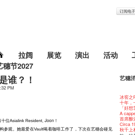
订阅电
拉阔
展览
演出
活动
艺穗节2027
是谁？！
艺穗
艺穗节2
Veggie
我们的辣
WANT
Colet
3:32 PM
格外地创
晒艺术
情诗一
艺穗会
《艺穗
【艺穗会
We'll Su
【艺穗会
暂停开
第二场
爵士时代
「与传奇
陶‧茗 
不平淡想
格外地创
Pepe
🎃万圣节
「百变素食
Notice:
山外山
新春大
艺穗会
艺穗会
气管表
新年新
艺穗会复
什么艺穗
与冰冰、
艺穗会
成！
冰​窖之
艺穗会
"Enjoy 
治‧翁士
Fung
格外地创
2015
WE AR
素食午
7pm*
山外山
注意:
要吃一
艺穗会室
【艺穗会
十筑香
TEE
10月15
啡！
圣诞平
艺穗会
十年，
仪式
裸对话
WANTE
Listen
Aftersh
百年未
Fringe 
五月方
Photo c
Floatin
处将于2
「在艺
Odyss
窗外路
Bay在
【德国
常踊跃
BHA 15 
爵士乐
密系。
「好想艺术
爵士时代
取得了
JAZZ A
Hizaka
Sony C
艺穗会
招聘
两位艺术
Susie
Hok Shi
【艺穗会
音乐家
The Vau
【艺穗会
Step Up
价 🍯 
【艺穗会
Exhib
WANTE
艺穗会
A cappe
爵士时代
售罄，
爵士时
客席策展人
the Fri
2015
【招募
上的新
员、剧
「山外
世的秘
正
Feste x
一位看
小交响乐
玉露篇
牛奶公
Secret
票房柜
秘密就
首席酿酒师 
艺穗会
名。
JAZZ AG
"Thank y
Joon！
availabl
下午茶
「创作
Benn
sialink Resident,
具创造
个展开
全新会
东南亚
艺穗好
【艺穗会
餐:D
✈ 数量
【艺穗会
来跟P
那位女
艺穗会
Circa 
This S
「给他国
Discoun
these m
– 31, 2
Arts Adm
对待，
术》访
暖又迷
笑翻天
文化生
刘智伦
艺穗会4
斯的诗
找到自
煎茶篇
登登登
食得健康 
走向自
计划」
秋千上
参观。她最爱在Vault喝​着咖啡工​作了​，下次在艺穗会碰见
对@艺穗
剧做出
Wanted! 
years.."
焕然一
Comedi
【当昌
Macb
舞台上
Glor
【艺穗会
理妥善
艺术作
【艺穗会
谢谢您的
✈数量
啦！
冰窖变身
的准导