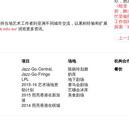
还未太
墨尔本
欸，她
Bartend
三只手的
参观啦
RTHK's
艺穗会
艺术家
Colette
多姿多
么是最
「闹市
古宅里
根在艺
荣获「
演出期
👏🏻F
Being F
愿望🎊
新年快乐
2016年
《蜕变
【艺穗五月
2月5日
【招募
喜气洋
Metrop
北烈风
drinks 
「你是
【艺穗会
「美人
古宅里的
Japan x
奖
4月21
🎈
Fringe 
一连四次的
青菜沙律
在摄影
胆，舞
WANT
*Col
《她和
普世欢
挂起乙
艺穗会
「一睡
🕵【
方！」
奶库推
Ring-O'
“Artists
暂时关
🕵【
冰窖午
且结束
品味艺
忙里偷
Pop-up
公开招聘
篇
八周年 
Photogr
一分钟
艺术家
【艺穗会
Benefi
👻 Hal
fringe 
我们的辣
【艺穗会
想知道
谂好今
暂停开
工作假
热情满
观赏《
艺术公社
Elaine L
们一生
跟大家
​一​直支​持当​地艺术工作者到亚洲不同城市交流，以累积经验和扩展
厨Joe
会@划
会的20个
与义工
+ Peop
实习生
未？一于黎
艺穗默剧
探索「
图利古
意事项
次会议
Benn
浏览更多资讯。
Sold Ou
Gloria 
【艺穗会
Colett
lb.edu.au/
👻 Hal
第三场
艺穗会
Lee
风欲静
Wanted! 
试过冰
2015
C.J.Hen
食午餐
爱这片绿
艺术家沙
的20个
摄影廊变身
【艺穗会
第二次
舞蹈家 -
上一
Bartend
聘请:
艺穗会的
冰窖今天起
【艺穗会
12:00-0
设计艺穗
8月2
''Happin
多级楼
breakf
什么艺
Colet
【艺穗会
第一次
place, b
加入我
有关演
开幕)
穗会名
号再裸
but thi
得奖者
与传奇
「照亮
项目
场地
机构合
UP有奖
Jazz-Go-Central,
陈丽玲划廊
餐饮
The Fri
Jazz-Go-Fringe
奶库
support
LPL
地下剧场
Spotlig
2015-16 艺术场地资
赛马会剧场
艺穗会
助计划
艺穗会冰库
Fringe 
2015 照亮香港在新加
美食剧场
你能告
坡
演
2014 照亮香港在槟城
诚意聘