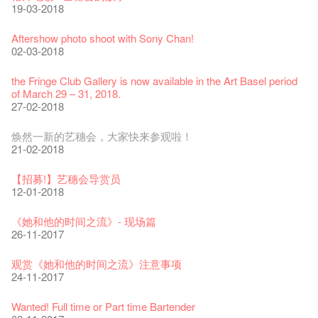
28-12-2023
03-08-2020
24-01-2020
11-04-2019
04-09-2018
19-03-2018
艺穗会室乐系列: Opera Odyssey | 艺穗会 x 香港大歌剧院
【德国原生蜂蜜 — 买第二件半价 🍯 】
圣诞平安，新年快乐！
爵士时代II 大派对：尘世乐园
JAZZ AGE Party @ The Fringe
Aftershow photo shoot with Sony Chan!
04-07-2023
22-07-2020
24-12-2019
09-04-2019
24-08-2018
02-03-2018
The Vault Cafe is now OPEN! Feste x Fringe Pop-Up
玉露篇 ——【京都直送宇治茶 ✈ 数量有限 🍵 冰库有售及可网
爵士乐教材套
爵士时代II 大派对：尘世乐园
爵士时代大派对@艺穗会
the Fringe Club Gallery is now available in the Art Basel period
Collaboration
上落单】
30-11-2019
01-04-2019
21-08-2018
of March 29 – 31, 2018.
20-09-2022
30-06-2020
27-02-2018
WANTED!
艺穗会 x 香港法国文化协会
JAZZ AGE Party - Blind Bird Discount!
艺穗好物
煎茶篇 ——【京都直送宇治茶✈数量有限 🍵 冰库有售及可网上
17-09-2019
25-03-2019
07-08-2018
焕然一新的艺穗会，大家快来参观啦！
09-06-2022
落单】
21-02-2018
29-06-2020
票房柜台的拆除
This Side of Paradise 爵士大派对@艺穗会 – 盲鸟优惠！
Wanted! Full time or Part time Bartender
艺穗会40周年展览 — 回忆及艺术作品征集
13-08-2019
11-03-2019
03-05-2018
【招募!】艺穗会导赏员
13-01-2022
演出期间须佩戴口罩
12-01-2018
22-06-2020
31-07-2019
还未太迟
【艺穗五月·Fringe May】
古宅里的下午茶
13-02-2019
24-04-2018
《她和他的时间之流》- 现场篇
14-12-2021
4月21日(星期二)重新开放
那位女士走了
26-11-2017
16-04-2020
02-07-2019
新年快乐 | 农历新年开放时间
WANTED - 项目统筹
古宅里的下午茶 - 初冲
04-02-2019
12-04-2018
观赏《她和他的时间之流》注意事项
09-07-2021
暂时关闭作深层清洁和静修
走向自由
24-11-2017
03-04-2020
17-06-2019
青菜沙律 - 也斯
Pop-up Symphonic Artbar
奶库推出日式午餐
23-01-2019
02-04-2018
Wanted! Full time or Part time Bartender
05-03-2021
我们的辣椒小故事 Part 2