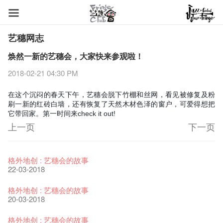
艺穗网志
焕然一新的艺穗会，大家快来参观啦！
2018-02-21 04:30 PM
在这个沉闷的春天下午，艺穗会脱下竹棚和丝网，看见被修复及粉
刷一新的红砖白墙，还有恢复了天然木材色泽的窗户，可爱得想把
它带回家。第一时间来check it out!
上一页
下一页
艺穗节2026
Veggie Lunch @Dairy
我们的辣椒小故事 Part 1
WANTED
Colette现已重开
格外地创 : 艺穗会的故事
11-12-2025
07-12-2020
17-03-2020
23-05-2019
19-12-2018
22-03-2018
《艺穗节2025》记者招待会
We'll Survive!
暂停开放至二月二日
爵士时代II 大派对：尘世乐园
陶‧茗 台湾陶艺名家展 ︰ 李贤治‧翁士杰‧赖孝哲 展览
格外地创 : 艺穗会的故事
30-12-2024
06-08-2020
28-01-2020
15-04-2019
18-12-2018
20-03-2018
艺穗会揭开新篇章
艺穗会复刻版 1983 LOGO TEE
艺穗会仝人・鼠年共勉
艺穗会大楼复修工程完成庆祝仪式
WANTED!
格外地创 : 艺穗会的故事