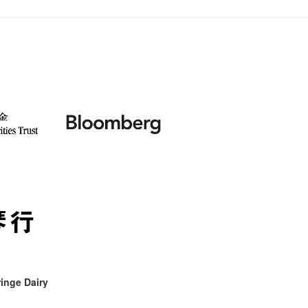
聘请:
艺穗会的
【艺穗会
设计艺穗
8月2
''Happin
多级楼
什么艺
【艺穗会
第一次
place, b
有关演
穗会名
号再裸
but thi
与传奇
inge Dairy