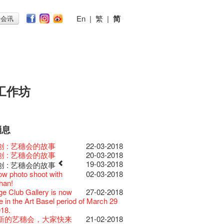
En
|
繁
|
简
子会讯
工作坊
消息
026
11-12-2025
 Lunch @Dairy
07-12-2020
椒小故事 Part 1
17-03-2020
ED
23-05-2019
te现已重开
19-12-2018
 : 艺穗会的故事
22-03-2018
节2025》记者招待会
30-12-2024
rvive!
06-08-2020
放至二月二日
28-01-2020
II 大派对：尘世乐园
15-04-2019
台湾陶艺名家展 ︰ 李贤
18-12-2018
 : 艺穗会的故事
20-03-2018
揭开新篇章
28-12-2023
刻版 1983 LOGO
03-08-2020
仝人・鼠年共勉
24-01-2020
大楼复修工程完成庆祝
11-04-2019
杰‧赖孝哲 展览
19-03-2018
 : 艺穗会的故事
乐系列: Opera
04-07-2023
安，新年快乐！
24-12-2019
D!
04-09-2018
ow photo shoot with
02-03-2018
ey | 艺穗会 x 香港大歌剧院
原生蜂蜜 — 买第二件半
22-07-2020
教材套
30-11-2019
II 大派对：尘世乐园
09-04-2019
GE Party @ The Fringe
24-08-2018
han!
lt Cafe is now OPEN!
20-09-2022
】
D!
17-09-2019
II 大派对：尘世乐园
01-04-2019
代大派对@艺穗会
21-08-2018
nge Club Gallery is now
27-02-2018
 Fringe Pop-Up Collaboration
 ——【京都直送宇治茶
30-06-2020
台的拆除
13-08-2019
 x 香港法国文化协会
25-03-2019
E Party - Blind Bird
07-08-2018
e in the Art Basel period of March 29
物
09-06-2022
有限 🍵 冰库有售及可网上落单】
士走了
02-07-2019
31-07-2019
ide of Paradise 爵士大派
11-03-2019
t!
018.
0周年展览 — 回忆及
13-01-2022
 ——【京都直送宇治茶
29-06-2020
由
17-06-2019
会 – 盲鸟优惠！
Full time or Part time
03-05-2018
新的艺穗会，大家快来
21-02-2018
品征集
有限 🍵 冰库有售及可网上落单】