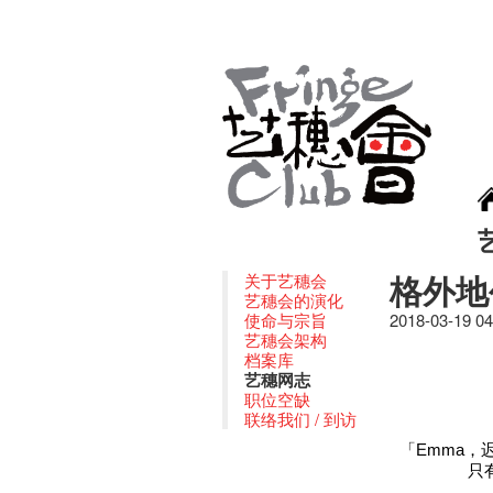
格外地
关于艺穗会
艺穗会的演化
使命与宗旨
2018-03-19 0
艺穗会架构
档案库
艺穗网志
职位空缺
联络我们 / 到访
「Emma
只有