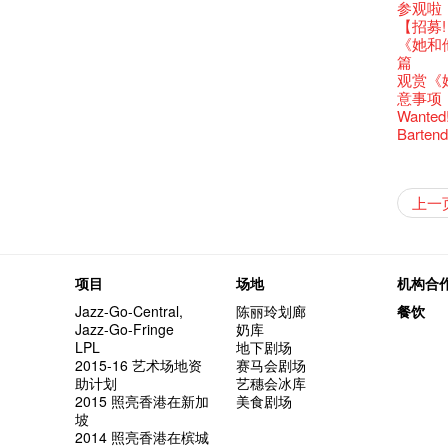
还未太
Bartend
参观啦
古宅里
演出期
新年快乐
【艺穗五月
【招募
古宅里的
4月21
青菜沙律
WANT
《她和
奶库推
暂时关
Pop-up
篇
我们的辣
观赏《
意事项
Wanted! 
Bartend
晒艺术
情诗一
艺穗会
【艺穗会
【艺穗会
第二场
「与传奇
不平淡想
Pepe
🎃万圣节
「百变素食
Notice:
山外山
新春大
艺穗会
气管表
新年新
什么艺穗
与冰冰、
成！
冰​窖之
"Enjoy 
艺术家沙
Fung
摄影廊变身
2015
WE AR
素食午
7pm*
山外山
注意:
要吃一
上一
【艺穗会
十筑香
10月15
啡！
艺穗会
十年，
裸对话
冰窖今天起
Listen
12:00-0
百年未
Fringe 
五月方
Photo c
Floatin
处将于2
「在艺
窗外路
Bay在
常踊跃
BHA 15 
密系。
「好想艺术
取得了
breakf
Hizaka
Colet
艺穗会
招聘
两位艺术
Susie
Hok Shi
【艺穗会
音乐家
【艺穗会
Step Up
【艺穗会
Exhib
艺穗会
A cappe
售罄，
加入我
客席策展人
开幕)
2015
【招募
上的新
员、剧
「山外
世的秘
正
一位看
小交响乐
牛奶公
Secret
秘密就
首席酿酒师 
名。
得奖者
"Thank y
下午茶
「创作
Benn
具创造
个展开
全新会
东南亚
【艺穗会
餐:D
【艺穗会
来跟P
艺穗会
Circa 
「给他国
「照亮
项目
场地
机构合
these m
Arts Adm
对待，
术》访
暖又迷
笑翻天
文化生
刘智伦
斯的诗
找到自
登登登
食得健康 
计划」
秋千上
剧做出
UP有奖
years.."
Comedi
【当昌
Macb
舞台上
Glor
【艺穗会
理妥善
Jazz-Go-Central,
陈丽玲划廊
餐饮
【艺穗会
谢谢您的
啦！
冰窖变身
的准导
欸，她
墨尔本
The Fri
三只手的
RTHK's
艺穗会
艺术家
Colette
多姿多
么是最
「闹市
Jazz-Go-Fringe
奶库
根在艺
荣获「
👏🏻F
Being F
愿望🎊
《蜕变
2016年
support
2月5日
喜气洋
Metrop
北烈风
drinks 
「你是
【艺穗会
「美人
LPL
地下剧场
Japan x
奖
🎈
Fringe 
一连四次的
胆，舞
在摄影
Spotlig
*Col
普世欢
挂起乙
艺穗会
「一睡
🕵【
方！」
2015-16 艺术场地资
赛马会剧场
Ring-O'
“Artists
🕵【
冰窖午
且结束
忙里偷
品味艺
艺穗会
公开招聘
八周年 
Photogr
一分钟
艺术家
【艺穗会
Benefi
助计划
艺穗会冰库
👻 Hal
fringe 
【艺穗会
想知道
谂好今
工作假
暂停开
Fringe 
热情满
艺术公社
Elaine L
们一生
跟大家
厨Joe
会@划
2015 照亮香港在新加
美食剧场
会的20个
与义工
+ Peop
实习生
未？一于黎
探索「
艺穗默剧
你能告
图利古
次会议
Benn
Sold Ou
Gloria 
【艺穗会
Colett
坡
👻 Hal
第三场
艺穗会
Lee
演
风欲静
试过冰
2015
C.J.Hen
食午餐
爱这片绿
2014 照亮香港在槟城
的20个
【艺穗会
第二次
舞蹈家 -
诚意聘