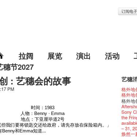
订阅电
拉阔
展览
演出
活动
艺穗节2027
创 : 艺穗会的故事
艺穗
艺穗节2
Veggie
我们的辣
WANT
Colet
4:17 PM
格外地创
《艺穗
We'll Su
暂停开
爵士时代
陶‧茗 
格外地创
艺穗会
艺穗会复
艺穗会
艺穗会
治‧翁士
格外地创
艺穗会室
TEE
圣诞平
仪式
WANTE
Aftersh
时间：1983
Odyss
【德国
爵士乐
爵士时代
JAZZ A
Sony C
The Vau
人物：Benny · Emma
价 🍯 
WANTE
爵士时代
爵士时
the Fri
Feste x
地点：下亚厘毕道2号
玉露篇
票房柜
艺穗会
JAZZ AG
availabl
艺穗好
✈ 数量
，迟些我们要将锁匙交还给政府，请先存放在保险箱内。」
那位女
This S
Discoun
– 31, 2
艺穗会4
煎茶篇
Benny和Emma知道...
走向自
对@艺穗
Wanted! 
焕然一
艺术作
✈数量