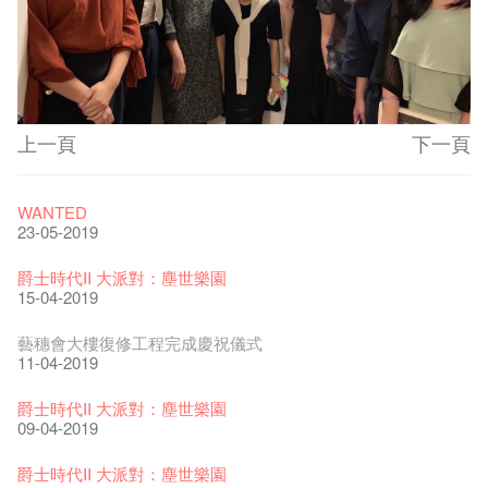
上一頁
下一頁
藝穗節2026
Veggie Lunch @Dairy
我們的辣椒小故事 Part 1
WANTED
11-12-2025
07-12-2020
17-03-2020
23-05-2019
《藝穗節2025》記者招待會
We'll Survive!
暫停開放至二月二日
爵士時代II 大派對：塵世樂園
30-12-2024
06-08-2020
28-01-2020
15-04-2019
藝穗會揭開新篇章
藝穗會復刻版 1983 LOGO TEE
藝穗會仝人・鼠年共勉
藝穗會大樓復修工程完成慶祝儀式
28-12-2023
03-08-2020
24-01-2020
11-04-2019
藝穗會室樂系列: Opera Odyssey | 藝穗會 x 香港大歌劇院
【德國原生蜂蜜 — 買第二件半價 🍯 】
聖誕平安，新年快樂！
爵士時代II 大派對：塵世樂園
04-07-2023
22-07-2020
24-12-2019
09-04-2019
The Vault Cafe is now OPEN! Feste x Fringe Pop-Up
玉露篇 ——【京都直送宇治茶 ✈ 數量有限 🍵 冰庫有售及可網
爵士樂教材套
爵士時代II 大派對：塵世樂園
Collaboration