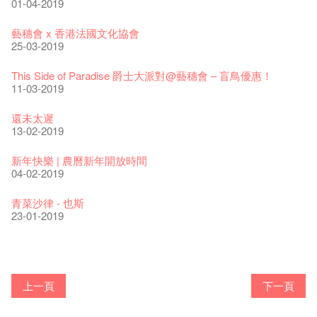
上落單】
30-11-2019
01-04-2019
20-09-2022
30-06-2020
WANTED!
藝穗會 x 香港法國文化協會
藝穗好物
煎茶篇 ——【京都直送宇治茶✈數量有限 🍵 冰庫有售及可網上
17-09-2019
25-03-2019
09-06-2022
落單】
29-06-2020
票房櫃檯的拆除
This Side of Paradise 爵士大派對@藝穗會 – 盲鳥優惠！
藝穗會40週年展覽 — 回憶及藝術作品徵集
13-08-2019
11-03-2019
13-01-2022
演出期間須佩戴口罩
22-06-2020
31-07-2019
還未太遲
古宅裏的下午茶
13-02-2019
14-12-2021
4月21日(星期二)重新開放
那位女士走了
16-04-2020
02-07-2019
新年快樂 | 農曆新年開放時間
古宅裡的下午茶 - 初沖
04-02-2019
09-07-2021
暫時關閉作深層清潔和靜修
走向自由
03-04-2020
17-06-2019
青菜沙律 - 也斯
奶庫推出日式午餐
23-01-2019
05-03-2021
我們的辣椒小故事 Part 2
23-03-2020
Colette現已重開
格外地創 : 藝穗會的故事
曬藝術@藝穗會
情詩一首
藝穗會仝人敬賀各位：丁酉年新春大吉！🍊
【藝穗會的20個秘密】#16 排氣管表演特技
【藝穗會的20個秘密】#08 為什麼藝穗會的藝術酒吧名為
第二場藝穗會導賞員工作坊完成！
「與傳奇赤裸對話」KJ Tee
19-12-2018
不平淡想平淡的藝術家 - David Fung
22-03-2018
Pepe-san的貓咪藝術節
01-11-2017
「百變素食」- Colette's 自助素食午餐
24-07-2017
山外山開幕！
24-01-2017
藝穗會—星期日的好去處!
16-11-2016
新年新景象:D
Colette’s?
與冰冰、Benny一起品嚐咖啡！
26-09-2016
冰​窖之Pasta再次登場！
08-07-2016
藝術家沙龍 — 洪志侖 (韓國)
22-02-2016
攝影廊變身Colette's Bar 12:00-00:00
27-11-2015
18-05-2015
11-03-2015
03-02-2015
06-01-2015
上一頁
下一頁
19-10-2016
10-12-2014
24-11-2014
29-10-2014
17-02-2014
陶‧茗 台灣陶藝名家展 ︰ 李賢治‧翁士傑‧賴孝哲 展覽
格外地創 : 藝穗會的故事
🎃萬聖節 · 藝穗會 · 有啲野
Notice: *MICFR tonight at 7pm*
注意: 設於藝穗會之快達票售票處將於2017年1月14日(六)後結
【藝穗會的20個秘密】#15 靠窗外路燈照明的表演
藝穗會的20個秘密：第二個秘密係。。。。。。
"Enjoy Life" KJ | 23.07.2016 赤裸對話
18-12-2018
Listen Up! 的主辦人 - Koya Hizakasu
20-03-2018
2015-16 藝術場地資助計劃
26-10-2017
五月方圓展覽 - 快樂佈展日！
23-07-2017
山外山展覽要開幕了！
束營運
要吃一口嗎？
11-11-2016
十築香港 — 投藝穗會一票吧！
10月15日嘅Fringe Tour反應非常踴躍呀！多謝大家支持！
BHA 15 for 15+ Architecture Exhibition記招盛況空前！