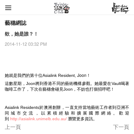
藝穗網誌
欸，她是誰？！
2014-11-12 03:32 PM
Joon！
她就是我們的第十位Asialink Resident,
這數星期，Joon將到香港不同的藝術機構參觀。她最愛在Vault喝​著
個
咖啡工​作了​，下次在藝穗會碰見Joon，不妨也打
招呼吧！
Asialink Reside
nts
於​澳​洲​創​辦​，​一​直支​持當​地藝術工作者到亞洲不
同城市交流，以累積經驗和擴展國際網絡。歡迎
到
瀏覽更多資訊。
http://asialink.unimelb.edu.au/
上一頁
下一頁