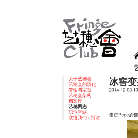
冰窖变
关于艺穗会
艺穗会的演化
使命与宗旨
2014-12-03 1
艺穗会架构
档案库
艺穗网志
职位空缺
走进Pepe的
联络我们 / 到访