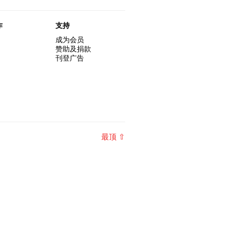
作
支持
成为会员
赞助及捐款
刊登广告
最顶 ⇧