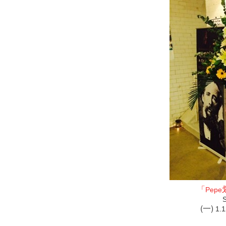
「
Pepe
S
(一)
1.1