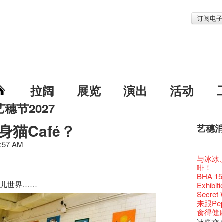
订阅电
拉阔
展览
演出
活动
艺穗节2027
身猫Café？
艺穗
艺穗节2
Veggie
我们的辣
WANT
Colet
0:57 AM
格外地创
晒艺术
情诗一
艺穗会
《艺穗
【艺穗会
We'll Su
【艺穗会
暂停开
第二场
爵士时代
「与传奇
陶‧茗 
不平淡想
格外地创
Pepe
🎃万圣节
「百变素食
Notice:
山外山
新春大
艺穗会
艺穗会
气管表
新年新
艺穗会复
什么艺穗
与冰冰、
艺穗会
成！
艺穗会
"Enjoy 
治‧翁士
Fung
格外地创
2015
WE AR
素食午
7pm*
山外山
注意:
要吃一
艺穗会室
【艺穗会
十筑香
TEE
10月15
啡！
圣诞平
艺穗会
仪式
裸对话
WANTE
Listen
Aftersh
百年未
Fringe 
五月方
Photo c
Floatin
处将于2
「在艺
Odyss
窗外路
Bay在
【德国
常踊跃
BHA 15 
爵士乐
密系。
爵士时代
取得了
JAZZ A
Hizaka
Sony C
艺穗会
招聘
两位艺术
Susie
Hok Shi
【艺穗会
音乐家
猫儿世界……
The Vau
【艺穗会
Step Up
价 🍯 
【艺穗会
Exhib
WANTE
艺穗会
爵士时代
售罄，
爵士时
客席策展人
the Fri
2015
【招募
上的新
员、剧
「山外
世的秘
正
Feste x
一位看
小交响乐
玉露篇
牛奶公
Secret
票房柜
秘密就
艺穗会
名。
JAZZ AG
"Thank y
availabl
下午茶
「创作
Benn
具创造
个展开
全新会
东南亚
艺穗好
【艺穗会
餐:D
✈ 数量
【艺穗会
来跟P
那位女
艺穗会
This S
「给他国
Discoun
these m
– 31, 2
Arts Adm
对待，
术》访
暖又迷
笑翻天
文化生
刘智伦
艺穗会4
斯的诗
找到自
煎茶篇
登登登
食得健康 
走向自
计划」
对@艺穗
剧做出
Wanted! 
years.."
焕然一
Comedi
【当昌
Macb
舞台上
Glor
【艺穗会
理妥善
艺术作
【艺穗会
谢谢您的
✈数量
啦！
的准导
冰窖变身