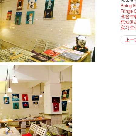
还未太
墨尔本
Bartend
三只手的
参观啦
RTHK's
艺穗会
艺术家
Colette
多姿多
么是最
「闹市
古宅里
根在艺
荣获「
演出期
👏🏻F
愿望🎊
Being F
新年快乐
2016年
【艺穗五月
2月5日
【招募
喜气洋
Metrop
北烈风
drinks 
「你是
【艺穗会
「美人
古宅里的
Japan x
奖
4月21
🎈
一连四次的
Fringe 
青菜沙律
在摄影
WANT
*Col
《她和
普世欢
挂起乙
艺穗会
「一睡
🕵【
方！」
奶库推
Ring-O'
“Artists
暂时关
🕵【
且结束
冰窖午
品味艺
Pop-up
公开招聘
篇
八周年 
Photogr
一分钟
艺术家
【艺穗会
Benefi
👻 Hal
fringe 
我们的辣
【艺穗会
谂好今
想知道
暂停开
热情满
观赏《
艺术公社
Elaine L
们一生
跟大家
厨Joe
会@划
会的20个
与义工
+ Peop
未？一于黎
实习生
艺穗默剧
图利古
意事项
次会议
Benn
Sold Ou
Gloria 
【艺穗会
Colett
👻 Hal
第三场
艺穗会
Lee
风欲静
Wanted! 
试过冰
2015
C.J.Hen
冰​窖之
食午餐
爱这片绿
艺术家沙
的20个
摄影廊变身
【艺穗会
第二次
舞蹈家 -
上一
Bartend
聘请:
十年，
艺穗会的
冰窖今天起
【艺穗会
12:00-0
设计艺穗
8月2
''Happin
「好想艺术
多级楼
breakf
什么艺
Colet
【艺穗会
第一次
place, b
A cappe
加入我
有关演
开幕)
穗会名
号再裸
but thi
首席酿酒师 
得奖者
与传奇
Circa 
「照亮
秋千上
UP有奖
欸，她
The Fri
《蜕变
support
胆，舞
Spotlig
忙里偷
艺穗会
工作假
Fringe 
探索「
你能告
演
诚意聘