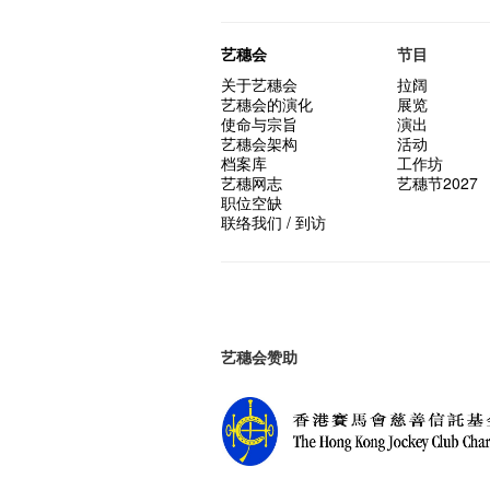
艺穗会
节目
关于艺穗会
拉阔
艺穗会的演化
展览
使命与宗旨
演出
艺穗会架构
活动
档案库
工作坊
艺穗网志
艺穗节2027
职位空缺
联络我们 / 到访
艺穗会赞助