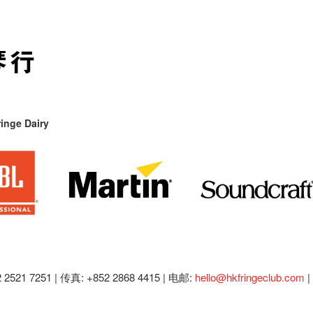
inge Dairy
2521 7251 | 传真: +852 2868 4415 |
电邮:
hello@hkfringeclub.com
|