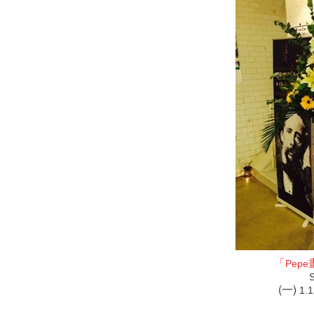
「
Pepe
S
(一)
1.1