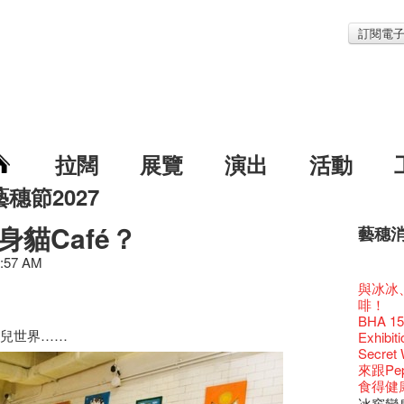
訂閱電
拉闊
展覽
演出
活動
藝穗節2027
身貓Café？
藝穗
藝穗節2
Veggie
我們的辣
WANT
Colet
0:57 AM
格外地創
曬藝術
情詩一
藝穗會
《藝穗
【藝穗會
We'll Su
【藝穗會
暫停開
第二場
爵士時代
「與傳奇
陶‧茗 
不平淡想
格外地創
Pepe
🎃萬聖節
「百變素食
Notice:
山外山
新春大
藝穗會
藝穗會
氣管表
新年新
藝穗會復
什麼藝穗
與冰冰、
藝穗會
成！
藝穗會
"Enjoy 
治‧翁士
Fung
格外地創
2015
WE AR
素食午
7pm*
山外山
注意:
要吃一
藝穗會室
【藝穗會
十築香
TEE
10月15
啡！
聖誕平
藝穗會
儀式
裸對話
WANTE
Listen
Aftersh
百年未
Fringe 
五月方
Photo c
Floatin
處將於2
「在藝
Odyss
窗外路
Bay在
【德國
常踴躍
BHA 15 
爵士樂
密係。
爵士時代
取得了
JAZZ A
Hizaka
Sony C
藝穗會
招聘
兩位藝術
Susie
Hok Shi
【藝穗會
音樂家
貓兒世界……
The Vau
【藝穗會
Step Up
價 🍯 
【藝穗會
Exhib
WANTE
藝穗會
爵士時代
售罄，
爵士時
客席策展人
the Fri
2015
【招募
上的新
員、劇
「山外
世的秘
正
Feste x
一位看
小交響樂
玉露篇
牛奶公
Secret
票房櫃
秘密就
藝穗會
名。
JAZZ AG
"Thank y
availabl
下午茶
「創作
Benn
具創造
個展開
全新會
東南亞
藝穗好
【藝穗會
餐:D
✈ 數量
【藝穗會
來跟P
那位女
藝穗會
This S
「給他國
Discoun
these m
– 31, 2
Arts Adm
對待，
術》訪
暖又迷
笑翻天
文化生
劉智倫
藝穗會4
斯的詩
找到自
煎茶篇
登登登
食得健康 
走向自
計劃」
對@藝穗
劇做出
Wanted! 
years.."
煥然一
Comedi
【當昌
Macb
舞台上
Glor
【藝穗會
理妥善
藝術作
【藝穗會
謝謝您的
✈數量
啦！
的準導
冰窖變身