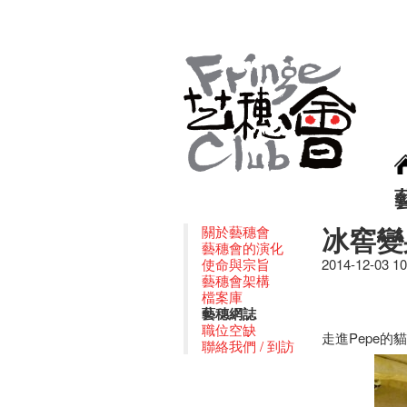
冰窖變
關於藝穗會
藝穗會的演化
使命與宗旨
2014-12-03 1
藝穗會架構
檔案庫
藝穗網誌
職位空缺
走進Pepe的
聯絡我們 / 到訪