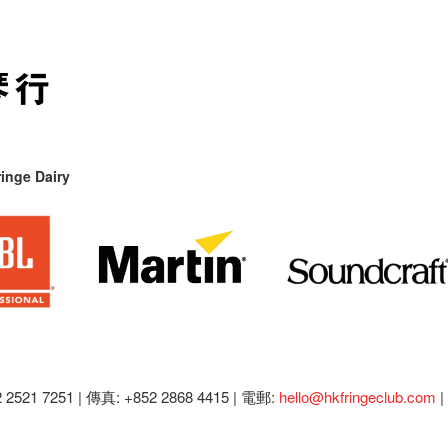
inge Dairy
2521 7251 | 傳真: +852 2868 4415 |
電郵:
hello@hkfringeclub.com
|