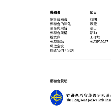
藝穗會
節目
關於藝穗會
拉闊
藝穗會的演化
展覽
使命與宗旨
演出
藝穗會架構
活動
檔案庫
工作坊
藝穗網誌
藝穗節2027
職位空缺
聯絡我們 / 到訪
藝穗會贊助