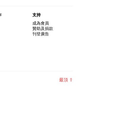
作
支持
成為會員
贊助及捐款
刊登廣告
最頂 ⇧