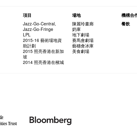
項目
場地
機構合
Jazz-Go-Central,
陳麗玲畫廊
餐飲
Jazz-Go-Fringe
奶庫
LPL
地下劇場
2015-16 藝術場地資
賽馬會劇場
助計劃
藝穗會冰庫
2015 照亮香港在新加
美食劇場
坡
2014 照亮香港在檳城