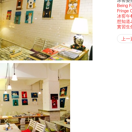
還未太
墨爾本
Bartend
三隻手的
參觀啦
RTHK's
藝穗會
藝術家
Colette
多姿多
麼是最
「鬧市
古宅裏
根在藝
榮獲「
演出期
👏🏻F
願望🎊
Being F
新年快樂
2016年
【藝穗五月
2月5日
【招募
喜氣洋
Metrop
北烈風
drinks 
「你是
【藝穗會
「美人
古宅裡的
Japan x
獎
4月21
🎈
一連四次的
Fringe 
青菜沙律
在攝影
WANT
*Col
《她和
普世歡
掛起乙
藝穗會
「一睡
🕵【
方！」
奶庫推
Ring-O'
“Artists
暫時關
🕵【
且結束
冰窖午
品味藝
Pop-up
公開招聘
篇
八周年 
Photogr
一分鐘
藝術家
【藝穗會
Benefi
👻 Hal
fringe 
我們的辣
【藝穗會
諗好今
想知道
暫停開
熱情滿
觀賞《
藝術公社
Elaine L
們一生
跟大家
廚Joe
會@畫
會的20個
與義工
+ Peop
未？一於黎
實習生
藝穗默劇
圖利古
意事項
次會議
Benn
Sold Ou
Gloria 
【藝穗會
Colett
👻 Hal
第三場
藝穗會
Lee
風欲靜
Wanted! 
試過冰
2015
C.J.Hen
冰​窖之
食午餐
愛這片綠
藝術家沙
的20個
攝影廊變身
【藝穗會
第二次
舞蹈家 -
上一
Bartend
聘請:
十年，
藝穗會的
冰窖今天起
【藝穗會
12:00-0
設計藝穗
8月2
''Happin
「好想藝術
多級樓
breakf
什麼藝
Colet
【藝穗會
第一次
place, b
A cappe
加入我
有關演
開幕)
穗會名
號再裸
but thi
首席釀酒師 
得獎者
與傳奇
Circa 
「照亮
鞦韆上
UP有獎
欸，她
The Fri
《蛻變
support
膽，舞
Spotlig
忙裡偷
藝穗會
工作假
Fringe 
探索「
你能告
演
誠意聘