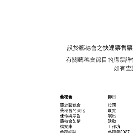
設於藝穗會之
快達票售票
有關藝穗會節目的購票詳
如有查
藝穗會
節目
關於藝穗會
拉闊
藝穗會的演化
展覽
使命與宗旨
演出
藝穗會架構
活動
檔案庫
工作坊
藝穗網誌
藝穗節2027