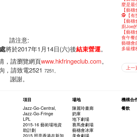
還未太
Bartend
參觀啦
藝穗會
Colette
古宅裏
麼是最
演出期
新年快樂
【藝穗五月
【招募
Metrop
drinks 
古宅裡的
【藝穗會
4月21
青菜沙律
WANT
《她和
藝穗會
奶庫推
🕵【
暫時關
Pop-up
篇
一分鐘
【藝穗會
我們的辣
觀賞《
們一生
廚Joe
意事項
Sold Ou
【藝穗會
Wanted! 
C.J.Hen
食午餐
請注意:
Bartend
聘請:
藝穗會的
''Happin
處
將於2017年1月14日(六)後
結束營運
。
多級樓
place, b
【藝穗會
【藝穗會
but thi
第二場
「與傳奇
不平淡想
情，請瀏覽網頁
www.hkfringeclub.com
。
Pepe
「百變素食
山外山
藝穗會
氣管表
新年新
什麼藝穗
與冰冰、
成！
冰​窖之
"Enjoy 
藝術家沙
Fung
攝影廊變身
2015
素食午
山外山
要吃一
上一
【藝穗會
十築香
詢，請致電2521
10月15
啡！
藝穗會
十年，
裸對話
冰窖今天起
7251。
Listen
12:00-0
百年未
五月方
Floatin
「在藝
窗外路
Bay在
常踴躍
BHA 15 
密係。
「好想藝術
取得了
breakf
Hizaka
Colet
藝穗會
兩位藝術
謝謝。
Hok Shi
音樂家
【藝穗會
Step Up
【藝穗會
Exhib
藝穗會
A cappe
售罄，
加入我
客席策展人
開幕)
2015
上的新
「山外
正
一位看
小交響樂
牛奶公
Secret
秘密就
首席釀酒師 
名。
得獎者
"Thank y
下午茶
Benn
個展開
東南亞
【藝穗會
餐:D
【藝穗會
來跟P
藝穗會
Circa 
「給他國
「照亮
these m
Arts Adm
術》訪
笑翻天
劉智倫
斯的詩
找到自
登登登
食得健康 
計劃」
鞦韆上
劇做出
UP有獎
years.."
Comedi
Macb
項目
場地
機構合
Glor
理妥善
【藝穗會
謝謝您的
啦！
冰窖變身
的準導
欸，她
墨爾本
The Fri
三隻手的
RTHK's
藝術家
多姿多
「鬧市
根在藝
榮獲「
👏🏻F
Being F
願望🎊
《蛻變
Jazz-Go-Central,
陳麗玲畫廊
餐飲
2016年
support
2月5日
喜氣洋
北烈風
「你是
「美人
Japan x
獎
🎈
Fringe 
一連四次的
膽，舞
Jazz-Go-Fringe
奶庫
在攝影
Spotlig
*Col
普世歡
掛起乙
「一睡
方！」
Ring-O'
“Artists
🕵【
冰窖午
且結束
忙裡偷
LPL
地下劇場
品味藝
藝穗會
公開招聘
八周年 
Photogr
藝術家
Benefi
👻 Hal
fringe 
【藝穗會
想知道
諗好今
工作假
2015-16 藝術場地資
賽馬會劇場
暫停開
Fringe 
熱情滿
藝術公社
Elaine L
跟大家
會@畫
會的20個
與義工
+ Peop
實習生
未？一於黎
探索「
助計劃
藝穗會冰庫
藝穗默劇
你能告
圖利古
次會議
Benn
Gloria 
Colett
👻 Hal
第三場
藝穗會
2015 照亮香港在新加
美食劇場
Lee
演
風欲靜