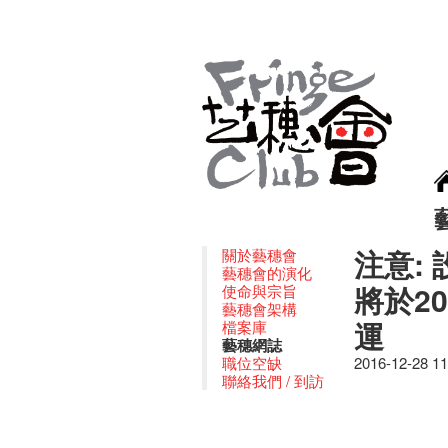
注意:
關於藝穗會
藝穗會的演化
將於20
使命與宗旨
藝穗會架構
運
檔案庫
藝穗網誌
職位空缺
2016-12-28 1
聯絡我們 / 到訪