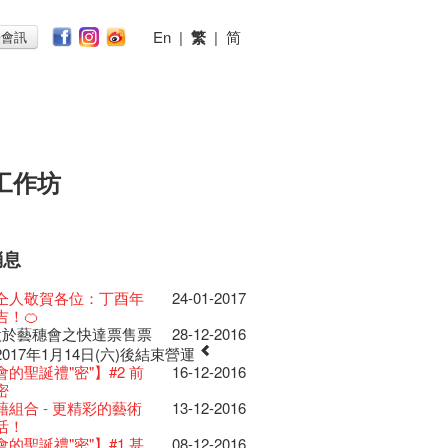
En
|
繁
|
简
子會訊
工作坊
消息
026
11-12-2025
 Lunch @Dairy
07-12-2020
椒小故事 Part 1
17-03-2020
ED
23-05-2019
te現已重開
19-12-2018
 : 藝穗會的故事
22-03-2018
@藝穗會
01-11-2017
首
24-07-2017
仝人敬賀各位：丁酉年
24-01-2017
節2025》記者招待會
30-12-2024
rvive!
06-08-2020
放至二月二日
28-01-2020
II 大派對：塵世樂園
15-04-2019
台灣陶藝名家展 ︰ 李賢
18-12-2018
 : 藝穗會的故事
20-03-2018
 · 藝穗會 · 有啲野
26-10-2017
 *MICFR tonight at
23-07-2017
吉！🍊
揭開新篇章
28-12-2023
刻版 1983 LOGO
03-08-2020
仝人・鼠年共勉
24-01-2020
大樓復修工程完成慶祝
11-04-2019
傑‧賴孝哲 展覽
 : 藝穗會的故事
19-03-2018
E RECRUITING!
19-10-2017
 設於藝穗會之快達票售票
28-12-2016
樂系列: Opera
04-07-2023
安，新年快樂！
24-12-2019
D!
04-09-2018
ow photo shoot with
02-03-2018
Venue for Hire
29-09-2017
redit: John Fung
14-07-2017
ey | 藝穗會 x 香港大歌劇院
017年1月14日(六)後結束營運
原生蜂蜜 — 買第二件半
22-07-2020
教材套
30-11-2019
II 大派對：塵世樂園
09-04-2019
GE Party @ The Fringe
24-08-2018
han!
22-09-2017
 Youssef是一個諧星、演
02-06-2017
lt Cafe is now OPEN!
的聖誕禮"密"】#2 前
20-09-2022
16-12-2016
】
D!
17-09-2019
II 大派對：塵世樂園
01-04-2019
代大派對@藝穗會
21-08-2018
nge Club Gallery is now
27-02-2018
！】
01-09-2017
21-09-2017
作家以及即興演出者。她通過那些極
 Fringe Pop-Up Collaboration
密
 ——【京都直送宇治茶
30-06-2020
檯的拆除
13-08-2019
 x 香港法國文化協會
25-03-2019
E Party - Blind Bird
07-08-2018
e in the Art Basel period of March 29
時如實觀照自己，嚴謹
22-08-2017
力和特色的喜劇演出營造出了一個溫
物
藉組合 - 更精彩的藝術
09-06-2022
13-12-2016
有限 🍵 冰庫有售及可網上落單】
士走了
02-07-2019
31-07-2019
ide of Paradise 爵士大派
11-03-2019
t!
018.
不拘泥於形式或盲從權威。」
人的美好世界，你會不由自主地愛上
0週年展覽 — 回憶及
活！
13-01-2022
 ——【京都直送宇治茶
29-06-2020
由
17-06-2019
會 – 盲鳥優惠！
Full time or Part time
03-05-2018
新的藝穗會，大家快來
21-02-2018
哥架生房碰上藝穗會】
16-08-2017
的她！
品徵集
的聖誕禮"密"】#1 甚
08-12-2016
有限 🍵 冰庫有售及可網上落單】