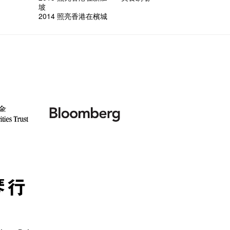
試過冰
2015
愛這片綠
的20個
【藝穗會
第二次
坡
舞蹈家 -
誠意聘
【藝穗會
設計藝穗
8月2
2014 照亮香港在檳城
什麼藝
【藝穗會
第一次
有關演
穗會名
號再裸
與傳奇