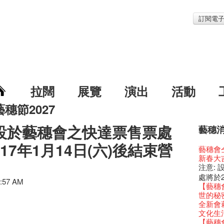
訂閱電
拉闊
展覽
演出
活動
藝穗節2027
 設於藝穗會之快達票售票處
藝穗
藝穗節2
Veggie
我們的辣
WANT
17年1月14日(六)後結束營
Colet
格外地創
曬藝術
情詩一
藝穗會
《藝穗
We'll Su
暫停開
爵士時代
陶‧茗 
格外地創
🎃萬聖節
Notice:
新春大
藝穗會
藝穗會復
藝穗會
藝穗會
治‧翁士
格外地創
WE AR
7pm*
注意:
藝穗會室
TEE
聖誕平
儀式
WANTE
Aftersh
Fringe 
Photo c
Odyss
處將於2
【德國
爵士樂
爵士時代
JAZZ A
1:57 AM
Sony C
招聘
Susie
The Vau
【藝穗會
價 🍯 
WANTE
爵士時代
爵士時
the Fri
【招募
員、劇
Feste x
世的秘
玉露篇
票房櫃
藝穗會
JAZZ AG
availabl
「創作
具創造
藝穗好
全新會
✈ 數量
那位女
This S
Discoun
– 31, 2
對待，
暖又迷
藝穗會4
文化生
煎茶篇
走向自
對@藝穗
Wanted! 
煥然一
【當昌
舞台上
藝術作
【藝穗會
✈數量