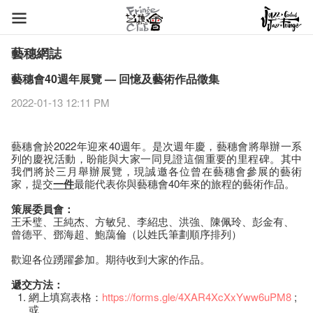
藝穗網誌
藝穗會40週年展覽 — 回憶及藝術作品徵集
2022-01-13 12:11 PM
藝穗會於2022年迎來40週年。是次週年慶，藝穗會將舉辦一系
列的慶祝活動，盼能與大家一同見證這個重要的里程碑。其中
我們將於三月舉辦展覽，現誠邀各位曾在藝穗會參展的藝術
家，提交
一件
最能代表你與藝穗會40年來的旅程的藝術作品。
策展委員會：
王禾璧、王純杰、方敏兒、李紹忠、洪強、陳佩玲、彭金有、
曾德平、鄧海超、鮑藹倫（以姓氏筆劃順序排列）
歡迎各位踴躍參加。期待收到大家的作品。
遞交方法：
網上填寫表格：
https://forms.gle/4XAR4XcXxYww6uPM8
;
或