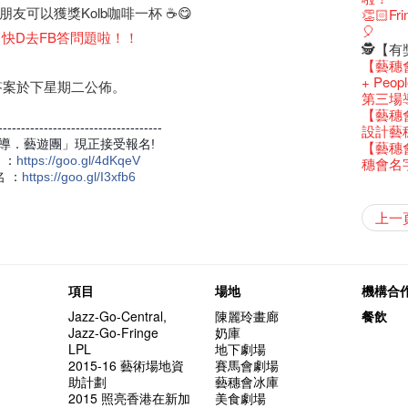
還未太
Bartend
參觀啦
藝穗會
Colette
麼是最
朋友可以獲獎Kolb咖啡一杯 ☕😋
古宅裏
根在藝
演出期
👏🏻F
新年快樂
【藝穗五月
【招募
Metrop
drinks 
【藝穗會
古宅裡的
Japan x
4月21
🎈
青菜沙律
WANT
>>快D去FB答問題啦！！
《她和
藝穗會
🕵【
奶庫推
Ring-O'
暫時關
🕵【
Pop-up
篇
一分鐘
【藝穗會
👻 Hal
我們的辣
【藝穗會
觀賞《
們一生
廚Joe
會的20個
+ Peop
答案於下星期二公佈。
意事項
Sold Ou
【藝穗會
👻 Hal
第三場
Wanted! 
C.J.Hen
食午餐
的20個
【藝穗會
Bartend
聘請:
藝穗會的
【藝穗會
------------------------------------
設計藝穗
''Happin
多級樓
什麼藝
導．藝遊團」現正接受報名!
【藝穗會
place, b
有關演
 ：
https
://goo.gl/4dKqeV
穗會名
but thi
名 ：
https
://goo.gl/I3xfb6
第二場
「與傳奇
不平淡想
Pepe
「百變素食
山外山
藝穗會
新年新
與冰冰、
成！
冰​窖之
"Enjoy 
藝術家沙
Fung
攝影廊變身
2015
素食午
山外山
要吃一
上一
十築香
啡！
藝穗會
十年，
裸對話
冰窖今天起
Listen
12:00-0
百年未
五月方
Floatin
「在藝
Bay在
BHA 15 
密係。
「好想藝術
取得了
breakf
Hizaka
Colet
藝穗會
兩位藝術
Hok Shi
音樂家
Step Up
Exhib
藝穗會
A cappe
售罄，
加入我
客席策展人
開幕)
2015
上的新
「山外
正
小交響樂
Secret
秘密就
首席釀酒師 
名。
得獎者
"Thank y
下午茶
Benn
個展開
東南亞
餐:D
來跟P
藝穗會
Circa 
「給他國
「照亮
項目
場地
機構合
these m
Arts Adm
術》訪
笑翻天
劉智倫
找到自
食得健康 
計劃」
鞦韆上
劇做出
UP有獎
years.."
Comedi
Macb
Glor
理妥善
Jazz-Go-Central,
陳麗玲畫廊
餐飲
謝謝您的
冰窖變身
的準導
欸，她
墨爾本
The Fri
三隻手的
RTHK's
藝術家
多姿多
「鬧市
Jazz-Go-Fringe
奶庫
榮獲「
Being F
願望🎊
《蛻變
2016年
support
2月5日
喜氣洋
北烈風
「你是
「美人
LPL
地下劇場
獎
Fringe 
一連四次的
膽，舞
在攝影
Spotlig
*Col
普世歡
掛起乙
「一睡
方！」
2015-16 藝術場地資
賽馬會劇場
“Artists
冰窖午
且結束
忙裡偷
品味藝
藝穗會
公開招聘
八周年 
Photogr
藝術家
Benefi
助計劃
藝穗會冰庫
fringe 
想知道
諗好今
工作假
暫停開
Fringe 
熱情滿
藝術公社
Elaine L
跟大家
會@畫
2015 照亮香港在新加
美食劇場
與義工
實習生
未？一於黎
探索「
藝穗默劇
你能告
圖利古