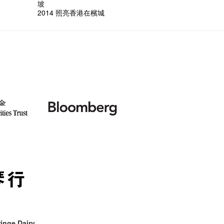
次會議
Benn
Gloria 
Colett
坡
藝穗會
Lee
演
風欲靜
試過冰
2015
愛這片綠
2014 照亮香港在檳城
第二次
舞蹈家 -
誠意聘
8月2
第一次
號再裸
與傳奇
inge Dairy