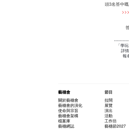
頭3名答中嘅
>
----------
「學玩
詳情
報
藝穗會
節目
關於藝穗會
拉闊
藝穗會的演化
展覽
使命與宗旨
演出
藝穗會架構
活動
檔案庫
工作坊
藝穗網誌
藝穗節2027