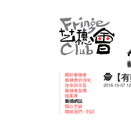
🕵【
關於藝穗會
藝穗會的演化
使命與宗旨
2016-10-07 1
藝穗會架構
檔案庫
藝穗網誌
職位空缺
聯絡我們 / 到訪