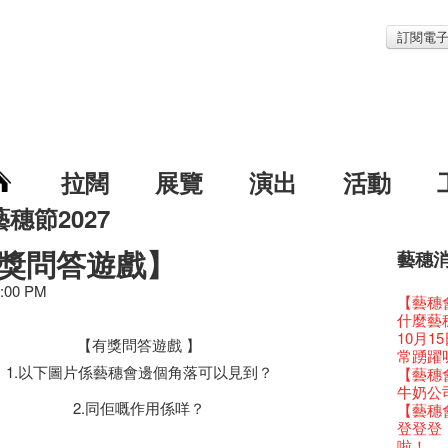
訂閱電
拉闊
展覽
演出
活動
藝穗節2027
有獎問答遊戲】
藝穗
藝穗節2
Veggie
我們的辣
WANT
Colet
2:00 PM
格外地創
曬藝術
情詩一
藝穗會
《藝穗
【藝穗會
We'll Su
【藝穗會
暫停開
爵士時代
陶‧茗 
格外地創
🎃萬聖節
Notice:
新春大
藝穗會
氣管表
藝穗會復
什麼藝穗
藝穗會
藝穗會
治‧翁士
格外地創
WE AR
7pm*
注意:
藝穗會室
【藝穗會
TEE
10月15
聖誕平
儀式
WANTE
【有獎問答遊戲 】
Aftersh
Fringe 
Photo c
處將於2
Odyss
窗外路
【德國
常踴躍
爵士樂
爵士時代
JAZZ A
Sony C
招聘
Susie
【藝穗會
1.以下圖片係藝穗會邊個角落可以見到？
The Vau
【藝穗會
價 🍯 
【藝穗會
WANTE
爵士時代
爵士時
the Fri
【招募
員、劇
世的秘
Feste x
一位看
玉露篇
牛奶公
票房櫃
藝穗會
JAZZ AG
availabl
「創作
具創造
全新會
2.同佢嘅作用係咩？
藝穗好
【藝穗會
✈ 數量
【藝穗會
那位女
This S
Discoun
– 31, 2
對待，
暖又迷
文化生
藝穗會4
斯的詩
煎茶篇
登登登
走向自
對@藝穗
Wanted! 
煥然一
【當昌
舞台上
【藝穗會
藝術作
【藝穗會
✈數量
啦！