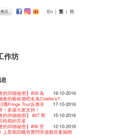
En
|
繁
|
简
子會訊
工作坊
消息
026
11-12-2025
 Lunch @Dairy
07-12-2020
椒小故事 Part 1
17-03-2020
ED
23-05-2019
te現已重開
19-12-2018
 : 藝穗會的故事
22-03-2018
@藝穗會
01-11-2017
首
24-07-2017
仝人敬賀各位：丁酉年
24-01-2017
節2025》記者招待會
的20個秘密】#16 排
30-12-2024
16-11-2016
rvive!
的20個秘密】#08 為
06-08-2020
19-10-2016
放至二月二日
28-01-2020
II 大派對：塵世樂園
15-04-2019
台灣陶藝名家展 ︰ 李賢
18-12-2018
 : 藝穗會的故事
20-03-2018
 · 藝穗會 · 有啲野
26-10-2017
 *MICFR tonight at
23-07-2017
吉！🍊
揭開新篇章
演特技
28-12-2023
刻版 1983 LOGO
會的藝術酒吧名為Colette’s?
03-08-2020
仝人・鼠年共勉
24-01-2020
大樓復修工程完成慶祝
11-04-2019
傑‧賴孝哲 展覽
 : 藝穗會的故事
19-03-2018
E RECRUITING!
19-10-2017
 設於藝穗會之快達票售票
28-12-2016
樂系列: Opera
的20個秘密】#15 靠
04-07-2023
11-11-2016
日嘅Fringe Tour反應非
17-10-2016
安，新年快樂！
24-12-2019
D!
04-09-2018
ow photo shoot with
02-03-2018
Venue for Hire
29-09-2017
redit: John Fung
14-07-2017
017年1月14日(六)後結束營運
ey | 藝穗會 x 香港大歌劇院
燈照明的表演
原生蜂蜜 — 買第二件半
呀！多謝大家支持！
22-07-2020
教材套
30-11-2019
II 大派對：塵世樂園
09-04-2019
GE Party @ The Fringe
24-08-2018
han!
22-09-2017
 Youssef是一個諧星、演
02-06-2017
的聖誕禮"密"】#2 前
16-12-2016
lt Cafe is now OPEN!
的20個秘密】#14 第
20-09-2022
10-11-2016
】
的20個秘密】 #07 舊
15-10-2016
D!
17-09-2019
II 大派對：塵世樂園
01-04-2019
代大派對@藝穗會
21-08-2018
nge Club Gallery is now
27-02-2018
！】
01-09-2017
21-09-2017
作家以及即興演出者。她通過那些極
密
 Fringe Pop-Up Collaboration
更
 ——【京都直送宇治茶
司時期的苦差
30-06-2020
檯的拆除
13-08-2019
 x 香港法國文化協會
25-03-2019
E Party - Blind Bird
07-08-2018
e in the Art Basel period of March 29
時如實觀照自己，嚴謹
22-08-2017
力和特色的喜劇演出營造出了一個溫
藉組合 - 更精彩的藝術
13-12-2016
物
的20個秘密】 #13 也
09-06-2022
04-11-2016
有限 🍵 冰庫有售及可網上落單】
的20個秘密】#06 登
12-10-2016
士走了
02-07-2019
31-07-2019
ide of Paradise 爵士大派
11-03-2019
t!
018.
不拘泥於形式或盲從權威。」
人的美好世界，你會不由自主地愛上
活！
0週年展覽 — 回憶及
13-01-2022
 ——【京都直送宇治茶
！上星期四嘅有獎問答遊戲答案揭曉
29-06-2020
由
17-06-2019
會 – 盲鳥優惠！
Full time or Part time
03-05-2018
新的藝穗會，大家快來
21-02-2018
哥架生房碰上藝穗會】
16-08-2017
的她！
的聖誕禮"密"】#1 甚
08-12-2016
品徵集
的20個秘密】#12 紮
03-11-2016
有限 🍵 冰庫有售及可網上落單】