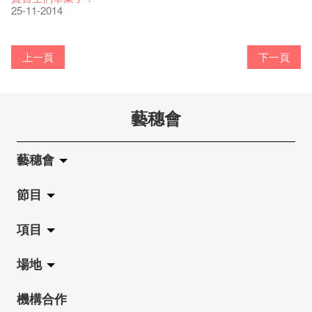
舞蹈家 - Andy Wong
02-11-2017
試過冰窖的新menu了嗎？
2015-2016 藝術場地資助計劃
''Happiness, not in another place, but in this place; not for
跟大家介紹中大的實習生Gloria and Anthony!
18-11-2016
愛這片綠!
11-12-2014
23-03-2020
【藝穗會的20個秘密】#03 藝穗會名字的由來
25-11-2014
25-02-2016
風欲靜－杜可風X許靜聯展
20-05-2015
17-03-2015
another hour, but this hour." Walt Whitma
05-02-2015
08-01-2015
有關演出取消
28-09-2016
與傳奇的赤裸對話 – 記得失憶
18-12-2015
21-02-2017
21-10-2016
20-07-2016
冰​窖之Pasta再次登場！
藝術家沙龍 — 洪志侖 (韓國)
攝影廊變身Colette's Bar 12:00-00:00
上一頁
下一頁
24-11-2014
29-10-2014
17-02-2014
十年，一瞬……
冰窖今天起有all-day breakfasts了!
Colette's (2014年1月20日隆重開幕)
22-11-2014
02-09-2014
20-01-2014
藝穗會
「好想藝術」x S2 (S square) A cappella
加入我們吧!
21-11-2014
19-08-2014
藝穗會
首席釀酒師 Didier Mariotti 來訪 Circa 1913！
得獎者出爐了!
18-11-2014
13-08-2014
節目
關於藝穗會
鞦韆上相聚！
「照亮香港在檳城」之POP UP有獎問答遊戲!
17-11-2014
項目
05-08-2014
藝穗會的演化
拉闊
欸，她是誰？！
The Fringe Club upholds and supports what the arts stand for
場地
使命與宗旨
展覽
Jazz-Go-Central, Jazz-Go-Fringe
12-11-2014
02-07-2014
機構合作
《蛻變．飛翔 2 》舞者演出大膽，舞出自由！
Spotlight Hong Kong in Penang
藝穗會架構
演出
LPL
陳麗玲畫廊
07-11-2014
19-06-2014