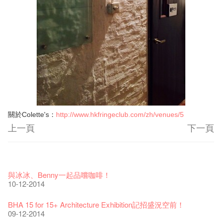
關於
：
Colette's
http
://www.hkfringeclub.com/zh/venues/5
上一頁
下一頁
藝穗節2026
Veggie Lunch @Dairy
我們的辣椒小故事 Part 1
WANTED
Colette現已重開
格外地創 : 藝穗會的故事
曬藝術@藝穗會
情詩一首
藝穗會仝人敬賀各位：丁酉年新春大吉！🍊
11-12-2025
【藝穗會的20個秘密】#16 排氣管表演特技
07-12-2020
【藝穗會的20個秘密】#08 為什麼藝穗會的藝術酒吧名為
17-03-2020
第二場藝穗會導賞員工作坊完成！
23-05-2019
「與傳奇赤裸對話」KJ Tee
19-12-2018
不平淡想平淡的藝術家 - David Fung
22-03-2018
Pepe-san的貓咪藝術節
01-11-2017
「百變素食」- Colette's 自助素食午餐
24-07-2017
山外山開幕！
24-01-2017
藝穗會—星期日的好去處!
16-11-2016
新年新景象:D
Colette’s?
與冰冰、Benny一起品嚐咖啡！
26-09-2016
08-07-2016
22-02-2016
27-11-2015
18-05-2015
11-03-2015
03-02-2015
06-01-2015
19-10-2016
10-12-2014
《藝穗節2025》記者招待會
We'll Survive!
暫停開放至二月二日
爵士時代II 大派對：塵世樂園
陶‧茗 台灣陶藝名家展 ︰ 李賢治‧翁士傑‧賴孝哲 展覽
格外地創 : 藝穗會的故事
🎃萬聖節 · 藝穗會 · 有啲野
Notice: *MICFR tonight at 7pm*
注意: 設於藝穗會之快達票售票處將於2017年1月14日(六)後結
30-12-2024
【藝穗會的20個秘密】#15 靠窗外路燈照明的表演
06-08-2020
28-01-2020
藝穗會的20個秘密：第二個秘密係。。。。。。
15-04-2019
"Enjoy Life" KJ | 23.07.2016 赤裸對話
18-12-2018
Listen Up! 的主辦人 - Koya Hizakasu
20-03-2018
2015-16 藝術場地資助計劃
26-10-2017
五月方圓展覽 - 快樂佈展日！
23-07-2017
山外山展覽要開幕了！
束營運
要吃一口嗎？
11-11-2016
十築香港 — 投藝穗會一票吧！
10月15日嘅Fringe Tour反應非常踴躍呀！多謝大家支持！
BHA 15 for 15+ Architecture Exhibition記招盛況空前！
22-09-2016
29-06-2016
19-02-2016
09-11-2015
15-05-2015
10-03-2015
28-12-2016
29-01-2015
02-01-2015
17-10-2016
09-12-2014
藝穗會揭開新篇章
藝穗會復刻版 1983 LOGO TEE
藝穗會仝人・鼠年共勉
藝穗會大樓復修工程完成慶祝儀式
WANTED!
格外地創 : 藝穗會的故事
WE ARE RECRUITING!