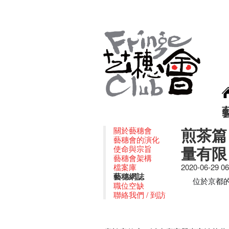
煎茶篇
關於藝穗會
藝穗會的演化
量有限
使命與宗旨
藝穗會架構
檔案庫
2020-06-29 0
藝穗網誌
位於京都
職位空缺
聯絡我們 / 到訪