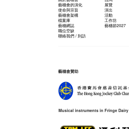
藝穗會的演化
展覽
使命與宗旨
演出
藝穗會架構
活動
檔案庫
工作坊
藝穗網誌
藝穗節2027
職位空缺
聯絡我們 / 到訪
藝穗會贊助
Musical instruments in
Fringe Dairy