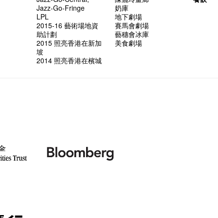
but thi
與傳奇
Jazz-Go-Fringe
奶庫
LPL
地下劇場
2015-16 藝術場地資
賽馬會劇場
助計劃
藝穗會冰庫
2015 照亮香港在新加
美食劇場
坡
2014 照亮香港在檳城