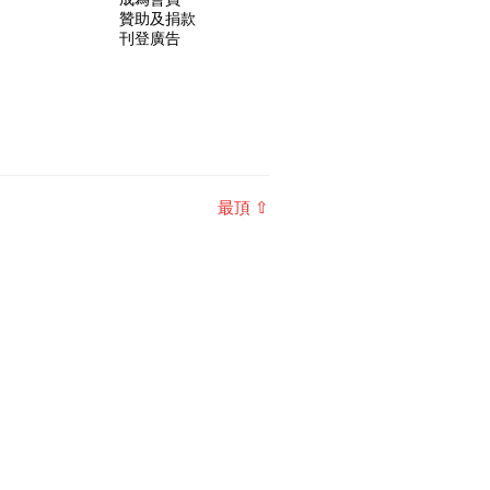
s hour." Walt Whitma
的赤裸對話 – 記得失憶
20-07-2016
贊助及捐款
刊登廣告
最頂 ⇧