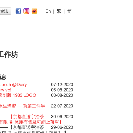
En
|
繁
|
简
子會訊
工作坊
消息
026
11-12-2025
 Lunch @Dairy
07-12-2020
節2025》記者招待會
30-12-2024
rvive!
06-08-2020
揭開新篇章
28-12-2023
刻版 1983 LOGO
03-08-2020
樂系列: Opera
04-07-2023
ey | 藝穗會 x 香港大歌劇院
原生蜂蜜 — 買第二件半
22-07-2020
lt Cafe is now OPEN!
20-09-2022
】
 Fringe Pop-Up Collaboration
 ——【京都直送宇治茶
30-06-2020
物
09-06-2022
有限 🍵 冰庫有售及可網上落單】
0週年展覽 — 回憶及
13-01-2022
 ——【京都直送宇治茶
29-06-2020
品徵集
有限 🍵 冰庫有售及可網上落單】