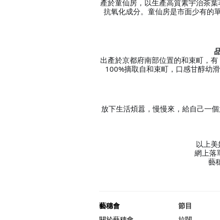
產於童仙房，以生產高質素宇治茶葉
抗氧化成分。童仙房是市面少有的
出產於京都府南部位置的和束町，有
100%摘取自和束町，口感甘醇幼
放下生活煩囂，慢慢來，給自己一個
以上美
網上落
藝
藝穗會
節目
關於藝穗會
拉闊