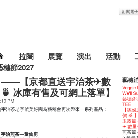
訂閱電
拉闊
展覽
演出
活動
藝穗節2027
 ——【京都直送宇治茶✈數
藝穗
藝穗節2
Veggie
 🍵 冰庫有售及可網上落單】
《藝穗
We'll Su
藝穗會
藝穗會復
6:19 PM
藝穗會室
TEE
Odyss
的宇治茶老字號美好園為藝穗會再次帶來一系列產品：
【德國
The Vau
價 🍯 
Feste x
玉露篇
藝穗好
✈ 數量
藝穗會4
煎茶篇
宇治煎茶—童仙房
藝術作
✈數量