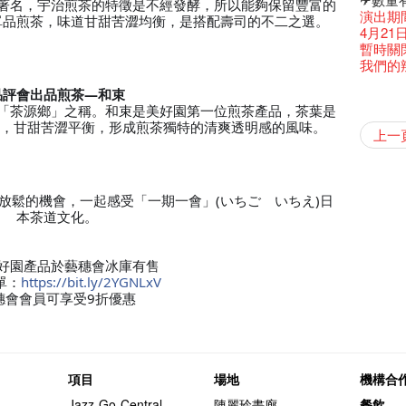
著名，宇治煎茶的特徵是不經發酵，所以能夠保留豐富的
古宅裏
演出期
單品煎茶，味道甘甜苦澀均衡，是搭配壽司的不二之選。
古宅裡的
4月21
奶庫推
暫時關
我們的辣
我們的辣
WANT
品評會出品煎茶—和束
Colet
格外地創
曬藝術
情詩一
藝穗會
【藝穗會
【藝穗會
暫停開
第二場
爵士時代
「與傳奇
「茶源鄉」之稱。和束是美好園第一位煎茶產品，茶葉是
陶‧茗 
不平淡想
格外地創
Pepe
🎃萬聖節
「百變素食
Notice:
山外山
新春大
藝穗會
氣管表
新年新
什麼藝穗
與冰冰、
藝穗會
成！
冰​窖之
藝穗會
"Enjoy 
藝術家沙
滑，甘甜苦澀平衡，形成煎茶獨特的清爽透明感的風味。
治‧翁士
Fung
攝影廊變身
格外地創
2015
WE AR
素食午
7pm*
山外山
注意:
要吃一
上一
【藝穗會
十築香
10月15
啡！
聖誕平
藝穗會
十年，
儀式
裸對話
冰窖今天起
WANTE
Listen
12:00-0
Aftersh
百年未
Fringe 
五月方
Photo c
Floatin
處將於2
「在藝
窗外路
Bay在
常踴躍
BHA 15 
爵士樂
密係。
「好想藝術
爵士時代
取得了
breakf
JAZZ A
Hizaka
Colet
Sony C
藝穗會
招聘
兩位藝術
Susie
Hok Shi
【藝穗會
音樂家
【藝穗會
Step Up
【藝穗會
Exhib
WANTE
藝穗會
A cappe
爵士時代
售罄，
加入我
爵士時
客席策展人
開幕)
the Fri
2015
【招募
上的新
員、劇
「山外
世的秘
正
一位看
小交響樂
牛奶公
Secret
票房櫃
秘密就
首席釀酒師 
藝穗會
名。
得獎者
JAZZ AG
"Thank y
availabl
下午茶
「創作
Benn
具創造
個展開
全新會
東南亞
放鬆的機會，一起感受「一期一會」(いちご いちえ)日
【藝穗會
餐:D
【藝穗會
來跟P
那位女
藝穗會
Circa 
This S
「給他國
「照亮
Discoun
these m
– 31, 2
Arts Adm
對待，
術》訪
暖又迷
笑翻天
文化生
劉智倫
本茶道文化。
斯的詩
找到自
登登登
食得健康 
走向自
計劃」
鞦韆上
對@藝穗
劇做出
UP有獎
Wanted! 
years.."
煥然一
Comedi
【當昌
Macb
舞台上
Glor
【藝穗會
理妥善
【藝穗會
謝謝您的
啦！
冰窖變身
的準導
欸，她
還未太
墨爾本
The Fri
Bartend
三隻手的
參觀啦
RTHK's
藝穗會
藝術家
Colette
多姿多
麼是最
「鬧市
根在藝
榮獲「
👏🏻F
Being F
願望🎊
《蛻變
新年快樂
2016年
support
【藝穗五月
2月5日
【招募
喜氣洋
Metrop
北烈風
drinks 
「你是
【藝穗會
「美人
好園產品於藝穗會冰庫有售
Japan x
獎
🎈
Fringe 
一連四次的
膽，舞
青菜沙律
在攝影
Spotlig
WANT
*Col
《她和
普世歡
掛起乙
藝穗會
「一睡
🕵【
方！」
單：
https://bit.ly/2YGNLxV
Ring-O'
“Artists
🕵【
冰窖午
且結束
忙裡偷
品味藝
藝穗會
Pop-up
公開招聘
篇
八周年 
Photogr
一分鐘
藝術家
【藝穗會
Benefi
穗會會員可享受9折優惠
👻 Hal
fringe 
【藝穗會
想知道
諗好今
工作假
暫停開
Fringe 
熱情滿
觀賞《
藝術公社
Elaine L
們一生
跟大家
廚Joe
會@畫
會的20個
與義工
+ Peop
實習生
未？一於黎
探索「
藝穗默劇
你能告
圖利古
意事項
次會議
Benn
Sold Ou
Gloria 
【藝穗會
Colett
👻 Hal
第三場
藝穗會
Lee
演
風欲靜
Wanted! 
試過冰
2015
C.J.Hen
食午餐
愛這片綠
的20個
【藝穗會
第二次
舞蹈家 -
誠意聘
Bartend
聘請:
藝穗會的
【藝穗會
設計藝穗
8月2
''Happin
項目
場地
機構合
多級樓
什麼藝
【藝穗會
第一次
place, b
有關演
穗會名
號再裸
Jazz-Go-Central,
陳麗玲畫廊
餐飲